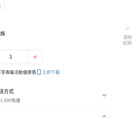
袋
規格
清除
紀錄
帳可享專屬活動優惠價
立即下載
送方式
1,500免運
次付款