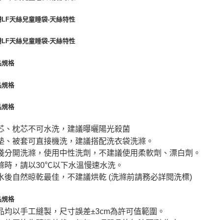
芯、枕芯不可水洗，建議曝曬陽光殺菌
墊、被套可直接機洗，建議搭配洗衣袋洗滌。
淺分開洗滌，使用中性洗劑，不建議使用柔軟劑、漂白劑。
滌時，請以30℃以下水溫慢速水洗。
水後自然晾乾最佳，不建議烘乾 (洗滌前請務必詳閱洗標)
品均以手工縫製，尺寸誤差±3cm為許可值範圍。