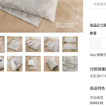
兒童睡
商品尺寸
數量
App 結
付款與運
宅配滿NT$
付款方式
商品特色
信用卡一
商品編號
9265239
LINE Pay