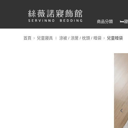
商品分類
🛏
首頁
兒童寢具 ∣ 涼被 / 涼蓆 / 枕頭 / 睡袋
兒童睡袋