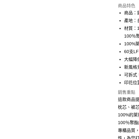
商品特色
Apple Pay
商品：鋪
產地：
街口支付
材質：1
悠遊付
100
100
全盈+PAY
60支
ATM付款
大幅降
新風格
可拆式
運送方式
印花位
宅配(包含
銷售重點
每筆NT$1
這款商品
枕芯、被
100%的
100％聚
專櫃品質
性，為您