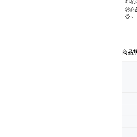
㊟花
㊟商
受。
商品