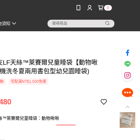
0
物須知
60支LF天絲™萊賽爾兒童睡袋【動物啾
可機洗冬夏兩用書包型幼兒園睡袋)
活動
宅配滿NT$1,500免運
480
天絲™萊賽爾兒童睡袋：動物啾啾