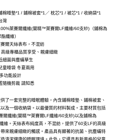
棉睡墊*1 / 鋪棉被套*1／ 枕芯*1 / 被芯*1 / 收納袋*1
台灣
00%萊賽爾纖維(蘭精™萊賽爾LF纖維/60支紗)（鋪棉為
％聚酯纖維）
%萊賽爾天絲表布，不混紡
LF 高級專櫃品質享受、親膚細緻
低細菌與塵蟎孳生
兒童睡袋 冬夏兩用
 多功能設計
置隨機剪裁 請知悉
郵寄包裹/大型物件運費另計)
00，滿NT$1,500(含以上)免運費
提供了一套完整的睡眠體驗，內含鋪棉睡墊、鋪棉被套、
芯以及一個收納袋。以最優質的材料製成。主要材質包括
萊賽爾纖維(蘭精™萊賽爾LF纖維/60支紗)以及鋪棉為
酯纖維。天絲表布純度高，不混紡，提供了60支LF的高級
，帶來親膚細緻的觸感。產品具有顯著的抗菌、抗塵蟎特
打造清潔健康的睡眠環境。此外，它還具有新風格的兒童