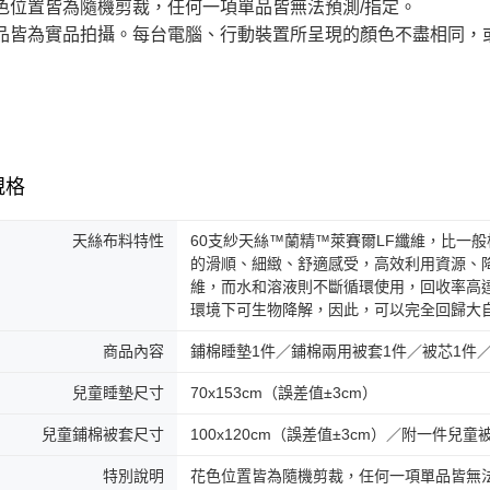
色位置皆為隨機剪裁，任何一項單品皆無法預測/指定。
品皆為實品拍攝。每台電腦、行動裝置所呈現的顏色不盡相同，
規格
天絲布料特性
60支紗天絲™蘭精™萊賽爾LF纖維，比一
的滑順、細緻、舒適感受，高效利用資源、
維，而水和溶液則不斷循環使用，回收率高
環境下可生物降解，因此，可以完全回歸大
商品內容
鋪棉睡墊1件／鋪棉兩用被套1件／被芯1件／
兒童睡墊尺寸
70x153cm（誤差值±3cm）
兒童鋪棉被套尺寸
100x120cm（誤差值±3cm）／附一件兒童
特別說明
花色位置皆為隨機剪裁，任何一項單品皆無