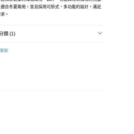
，適合冬夏兩用，並且採用可拆式、多功能的設計，滿足
需求。
類 (1)
涼被 / 涼蓆 / 枕頭 / 睡袋
兒童睡袋
客服