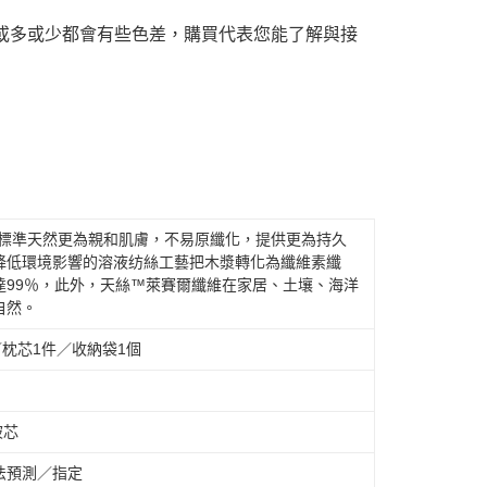
或多或少都會有些色差，購買代表您能了解與接
般標準天然更為親和肌膚，不易原纖化，提供更為持久
降低環境影響的溶液纺絲工藝把木漿轉化為纖維素纖
達99％，此外，天絲™萊賽爾纖維在家居、土壤、海洋
自然。
枕芯1件／收納袋1個
被芯
法預測／指定