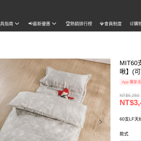
️寢具指南
📢最新優惠
🏆熱銷排行榜
💎會員制度
🛒購
MIT
啾】(
App 獨享
NT$5,250
NT$3,
60支LF
款式