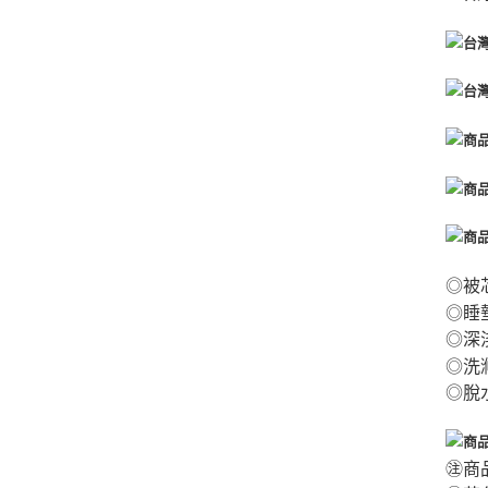
◎被
◎睡
◎深
◎
洗
◎脫
㊟商