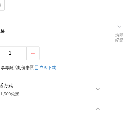
袋
規格
清除
紀錄
帳可享專屬活動優惠價
立即下載
送方式
1,500免運
次付款