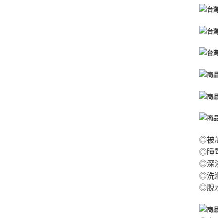
◎被
◎睡
◎深
◎
洗
◎脫