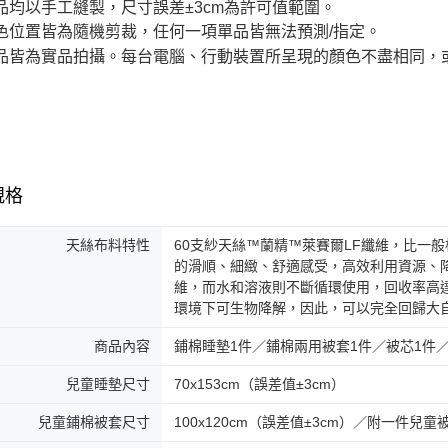
品均以手工縫製，尺寸誤差±3cm為許可值範圍。
色位置皆為隨機剪裁，任何一項單品皆無法預測/指定。
品皆為實品拍攝。每台電腦、行動裝置所呈現的顏色不盡相同，
規格
天絲布料特性
60支紗天絲™蘭精™萊賽爾LF纖維，比一
的滑順、細緻、舒適感受，高效利用資源、
維，而水和溶液則不斷循環使用，回收率高
環境下可生物降解，因此，可以完全回歸大
商品內容
鋪棉睡墊1件／鋪棉兩用被套1件／被芯1件／
兒童睡墊尺寸
70x153cm（誤差值±3cm）
兒童鋪棉被套尺寸
100x120cm（誤差值±3cm）／附一件兒童