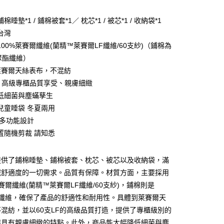
棉睡墊*1 / 鋪棉被套*1／ 枕芯*1 / 被芯*1 / 收納袋*1
台灣
00%萊賽爾纖維(蘭精™萊賽爾LF纖維/60支紗)（鋪棉為
％聚酯纖維）
%萊賽爾天絲表布，不混紡
LF 高級專櫃品質享受、親膚細緻
低細菌與塵蟎孳生
兒童睡袋 冬夏兩用
 多功能設計
置隨機剪裁 請知悉
郵寄包裹/大型物件運費另計)
00，滿NT$1,500(含以上)免運費
提供了鋪棉睡墊、鋪棉被套、枕芯、被芯以及收納袋，滿
眠舒適度的一切需求。品質有保障。材質方面，主要採用
萊賽爾纖維(蘭精™萊賽爾LF纖維/60支紗)，鋪棉則是
酯纖維，確保了產品的舒適性和耐用性。具體到萊賽爾天
混紡，並以60支LF的高級品質打造，提供了專櫃級別的
時具有親膚細緻的特點。此外，商品能大幅降低細菌與塵