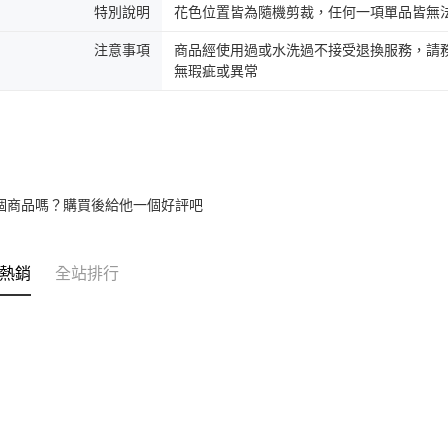
特別說明
花色位置皆為隨機剪裁，任何一項單品皆無
注意事項
商品經使用過或水洗過不接受退換服務，請務
無瑕疵或異常
個商品嗎？購買後給他一個好評吧
熱銷
全站排行