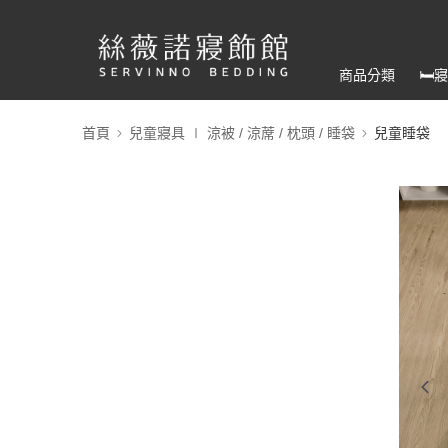
商品分類
🛏
首頁
兒童寢具 ∣ 涼被 / 涼蓆 / 枕頭 / 睡袋
兒童睡袋