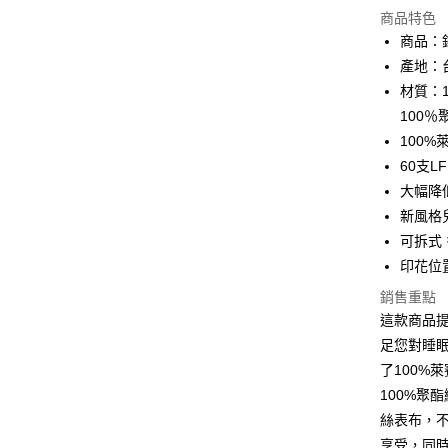
商品特色
Apple Pay
商品：鋪
產地：
街口支付
材質：1
悠遊付
100
100
全盈+PAY
60支
ATM付款
大幅降
新風格
可拆式
運送方式
印花位
宅配(包含
銷售重點
每筆NT$1
這款商品
足您對睡
了100%
100%聚
絲表布，不
享受，同