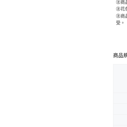
㊟商
㊟花
㊟商
受。
商品