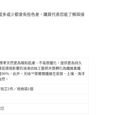
或多或少都會有些色差，購買代表您能了解與接
般標準天然更為親和肌膚，不易原纖化，提供更為持久
降低環境影響的溶液纺絲工藝把木漿轉化為纖維素纖
達99％，此外，天絲™萊賽爾纖維在家居、土壤、海洋
自然。
枕芯1件／收納袋1個
被芯