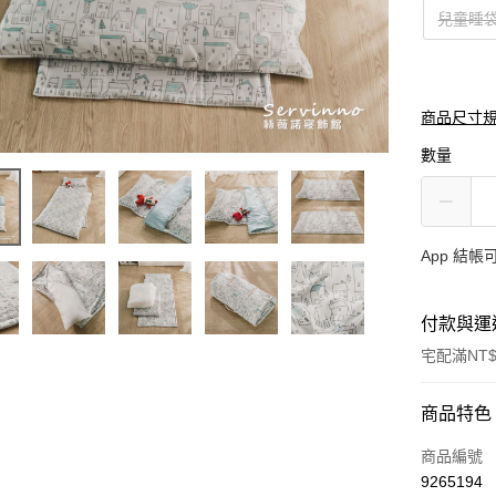
兒童睡
商品尺寸
數量
App 結
付款與運
宅配滿NT$
付款方式
商品特色
信用卡一
商品編號
9265194
LINE Pay