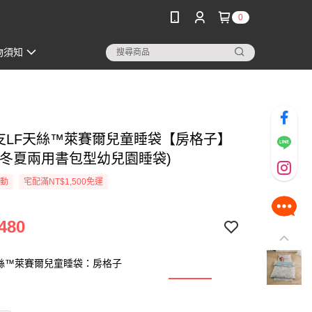
0
物須知
60支LF天絲™萊賽爾兒童睡袋【房格子】
洗冬夏兩用書包型幼兒園睡袋)
活動
宅配滿NT$1,500免運
480
天絲™萊賽爾兒童睡袋：房格子