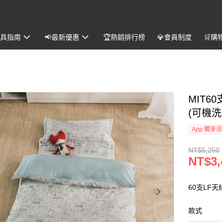
️寢具指南
📢最新優惠
🏆熱銷排行榜
💎會員制度
🛒購
MIT
(可機
App 獨享
NT$5,250
NT$3,
60支LF
款式