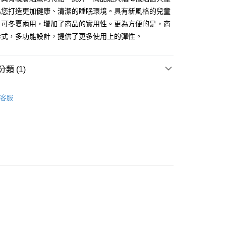
為您打造更加健康、清潔的睡眠環境。具有新風格的兒童
，可冬夏兩用，增加了商品的實用性。更為方便的是，商
拆式，多功能設計，提供了更多使用上的彈性。
類 (1)
涼被 / 涼蓆 / 枕頭 / 睡袋
兒童睡袋
客服