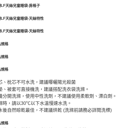
芯、枕芯不可水洗，建議曝曬陽光殺菌
墊、被套可直接機洗，建議搭配洗衣袋洗滌。
淺分開洗滌，使用中性洗劑，不建議使用柔軟劑、漂白劑。
滌時，請以30℃以下水溫慢速水洗。
水後自然晾乾最佳，不建議烘乾 (洗滌前請務必詳閱洗標)