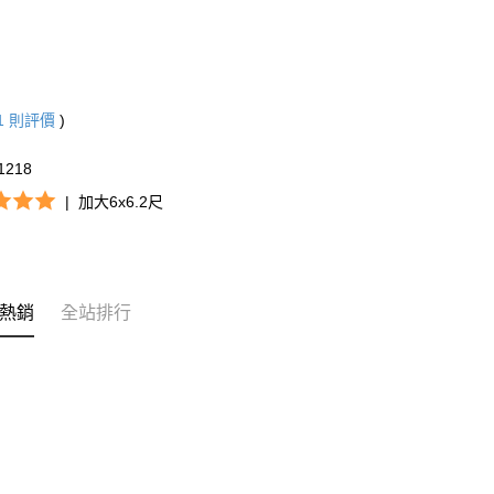
1
則評價
)
1218
|
加大6x6.2尺
熱銷
全站排行