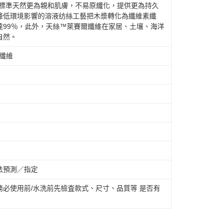
般標準天然更為親和肌膚，不易原纖化，提供更為持久
降低環境影響的溶液纺絲工藝把木漿轉化為纖維素纖
達99％，此外，天絲™萊賽爾纖維在家居、土壤、海洋
自然。
酯纖維
法預測／指定
必使用前/水洗前先檢査款式、尺寸、品質等 是否有