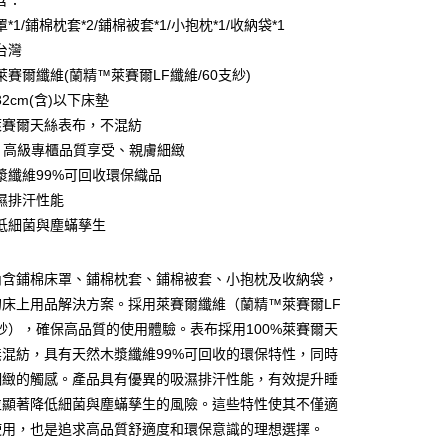
含：
*1/鋪棉枕套*2/鋪棉被套*1/小抱枕*1/收納袋*1
台灣
萊賽爾纖維(蘭精™萊賽爾LF纖維/60支紗)
2cm(含)以下床墊
%萊賽爾天絲表布，不混紡
LF 高級專櫃品質享受、親膚細緻
漿纖維99%可回收環保織品
濕排汗性能
低細菌與塵蟎孳生
郵寄包裹/大型物件運費另計)
00，滿NT$1,500(含以上)免運費
內含鋪棉床罩、鋪棉枕套、鋪棉被套、小抱枕及收納袋，
的床上用品解決方案。採用萊賽爾纖維（蘭精™萊賽爾LF
支紗），確保高品質的使用體驗。表布採用100%萊賽爾天
無混紡，具有天然木漿纖維99%可回收的環保特性，同時
細緻的觸感。產品具有優異的吸濕排汗性能，有效提升睡
25
並顯著降低細菌與塵蟎孳生的風險。這些特性使其不僅適
使用，也是追求高品質舒適度和環保意識的理想選擇。