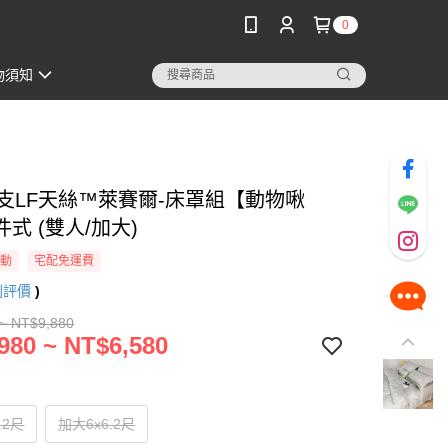
0
物須知
60支LF天絲™萊賽爾-床罩組【動物啾
式 (雙人/加大)
活動
宅配免運費
則評價
)
~ NT$9,880
980 ~ NT$6,580
.2尺
加大6x6.2尺