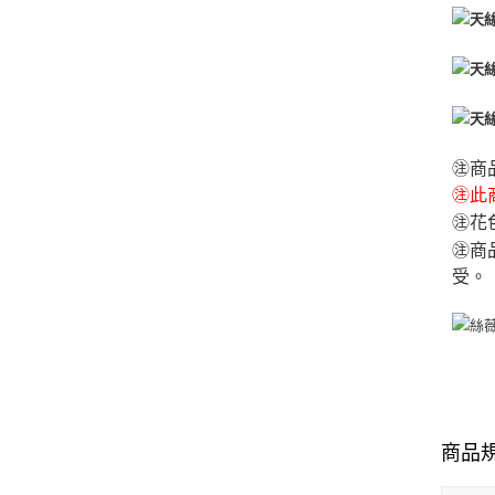
㊟商
㊟此商
㊟花
㊟商
受。
商品