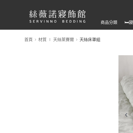
商品分類
🛏
首頁
材質 ∣ 天絲萊賽爾
天絲床罩組