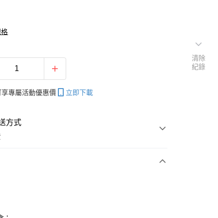
規格
清除
紀錄
帳可享專屬活動優惠價
立即下載
送方式
費
次付款