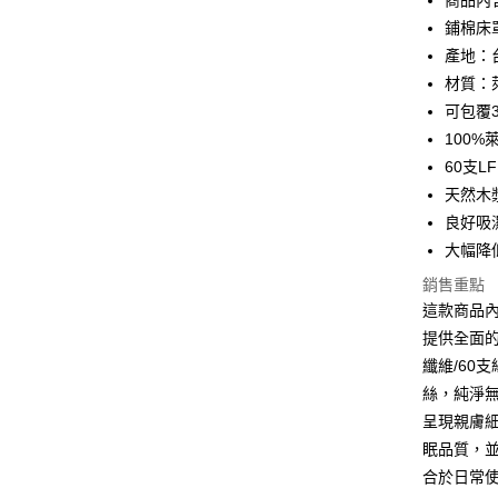
商品內
鋪棉床罩
街口支付
產地：
悠遊付
材質：
可包覆3
全盈+PAY
100
ATM付款
60支
天然木
良好吸
運送方式
大幅降
宅配(包含
銷售重點
每筆NT$1
這款商品
提供全面
免運費
纖維/60
免運費
絲，純淨
離島配送
呈現親膚
每筆NT$1
眠品質，
合於日常