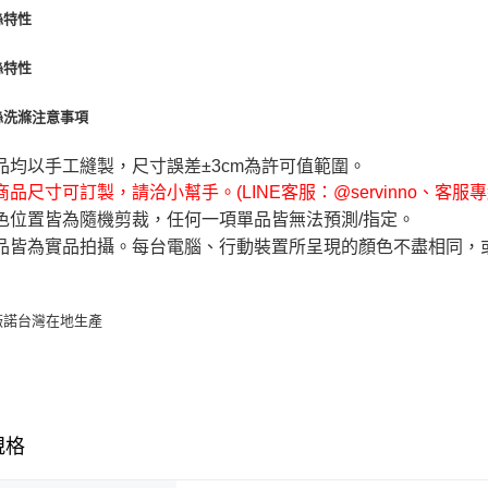
品均以手工縫製，尺寸誤差±3cm為許可值範圍。
品尺寸可訂製，請洽小幫手。(LINE客服：@servinno、客服專線 0
色位置皆為隨機剪裁，任何一項單品皆無法預測/指定。
品皆為實品拍攝。每台電腦、行動裝置所呈現的顏色不盡相同，
規格