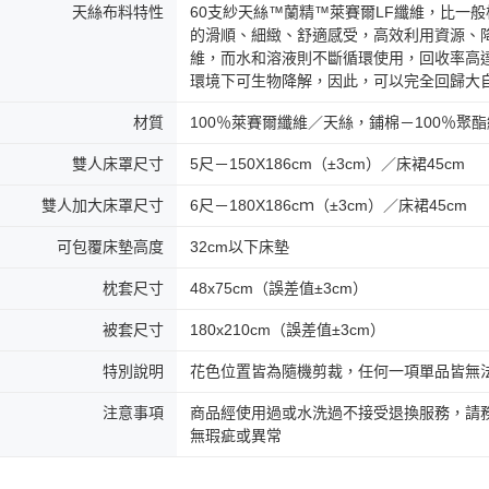
天絲布料特性
60支紗天絲™蘭精™萊賽爾LF纖維，比一
的滑順、細緻、舒適感受，高效利用資源、
維，而水和溶液則不斷循環使用，回收率高
環境下可生物降解，因此，可以完全回歸大
材質
100％萊賽爾纖維／天絲，鋪棉－100％聚
雙人床罩尺寸
5尺－150X186cm（±3cm）／床裙45cm
雙人加大床罩尺寸
6尺－180X186cｍ（±3cm）／床裙45cm
可包覆床墊高度
32cm以下床墊
枕套尺寸
48x75cm（誤差值±3cm）
被套尺寸
180x210cm（誤差值±3cm）
特別說明
花色位置皆為隨機剪裁，任何一項單品皆無
注意事項
商品經使用過或水洗過不接受退換服務，請務
無瑕疵或異常