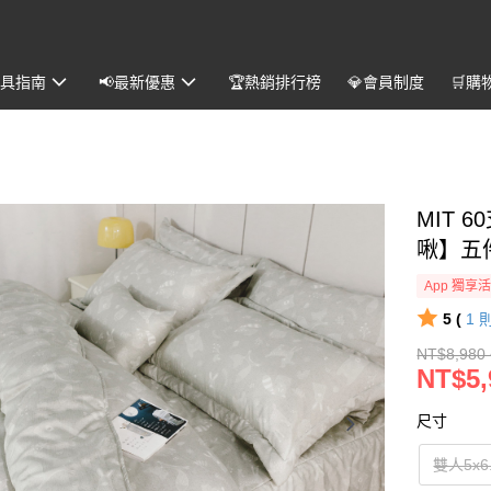
️寢具指南
📢最新優惠
🏆熱銷排行榜
💎會員制度
🛒購
MIT 
啾】五件
App 獨享
5 (
1
NT$8,980 
NT$5,
尺寸
雙人5x6