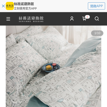
絲薇諾寢飾館
開啟APP
立刻使用官方APP
0
1
/
10