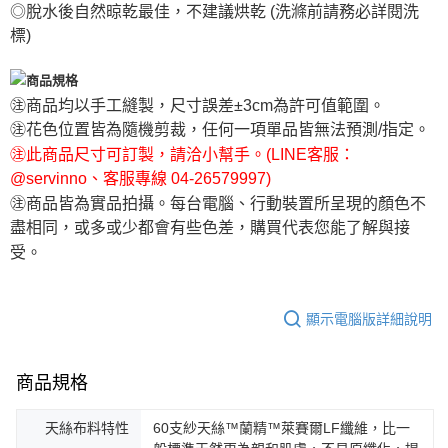
◎脫水後自然晾乾最佳，不建議烘乾 (洗滌前請務必詳閱洗
標)
㊟商品均以手工縫製，尺寸誤差±3cm為許可值範圍。
㊟花色位置皆為隨機剪裁，任何一項單品皆無法預測/指定。
㊟此商品尺寸可訂製，請洽小幫手。(LINE客服：
@servinno、客服專線 04-26579997)
㊟商品皆為實品拍攝。每台電腦、行動裝置所呈現的顏色不
盡相同，或多或少都會有些色差，購買代表您能了解與接
受。
顯示電腦版詳細說明
商品規格
天絲布料特性
60支紗天絲™蘭精™萊賽爾LF纖維，比一