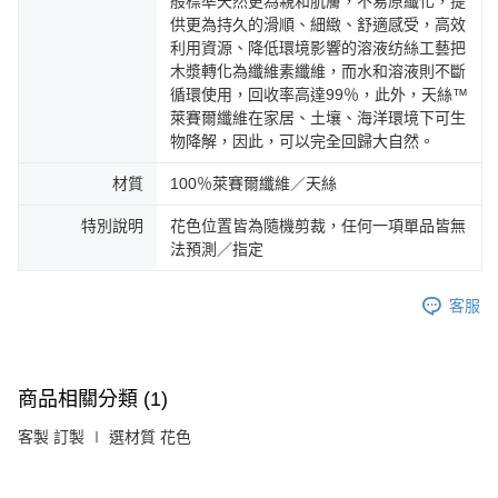
般標準天然更為親和肌膚，不易原纖化，提
供更為持久的滑順、細緻、舒適感受，高效
利用資源、降低環境影響的溶液纺絲工藝把
木漿轉化為纖維素纖維，而水和溶液則不斷
循環使用，回收率高達99％，此外，天絲™
萊賽爾纖維在家居、土壤、海洋環境下可生
物降解，因此，可以完全回歸大自然。
材質
100％萊賽爾纖維／天絲
特別說明
花色位置皆為隨機剪裁，任何一項單品皆無
法預測／指定
客服
商品相關分類 (1)
客製 訂製 ∣ 選材質 花色