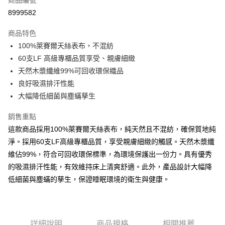
商品編號
LINE Pay
8999582
Apple Pay
商品特色
街口支付
100%萊賽爾天絲表布，不混紡
60支LF 高級專櫃品質享受、親膚細緻
悠遊付
天然木漿纖維99%可回收環保織品
全盈+PAY
良好吸濕排汗性能
大幅降低細菌與塵蟎孳生
ATM付款
銷售重點
運送方式
這款商品採用100%萊賽爾天絲表布，純天然且不混紡，確保質地純
宅配(包含郵寄包裹/大型物件運費另計)
淨。採用60支LF高級專櫃品質，享受親膚細緻的觸感。天然木漿纖
每筆NT$100，滿NT$1,500(含以上)免運費
維佔99%，符合可回收環保標準，為環境保護出一份力。具有優秀
的吸濕排汗性能，有效維持床上清爽舒適。此外，產品設計大幅降
免運費
低細菌與塵蟎的孳生，保證睡眠環境的衛生與健康。
免運費
離島配送
每筆NT$125
詳細說明
商品規格
相關推薦