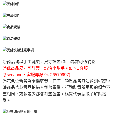
㊟商品均以手工縫製，尺寸誤差±3cm為許可值範圍。
㊟此商品尺寸可訂製，請洽小幫手。(LINE客服：
@servinno、客服專線 04-26579997)
㊟花色位置皆為隨機剪裁，任何一項單品皆無法預測/指定。
㊟商品皆為實品拍攝。每台電腦、行動裝置所呈現的顏色不
盡相同，或多或少都會有些色差，購買代表您能了解與接
受。