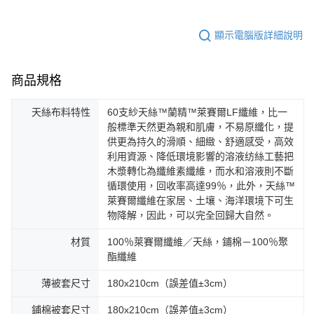
顯示電腦版詳細說明
商品規格
天絲布料特性
60支紗天絲™蘭精™萊賽爾LF纖維，比一
般標準天然更為親和肌膚，不易原纖化，提
供更為持久的滑順、細緻、舒適感受，高效
利用資源、降低環境影響的溶液纺絲工藝把
木漿轉化為纖維素纖維，而水和溶液則不斷
循環使用，回收率高達99％，此外，天絲™
萊賽爾纖維在家居、土壤、海洋環境下可生
物降解，因此，可以完全回歸大自然。
材質
100％萊賽爾纖維／天絲，鋪棉－100％聚
酯纖維
薄被套尺寸
180x210cm（誤差值±3cm）
鋪棉被套尺寸
180x210cm（誤差值±3cm）