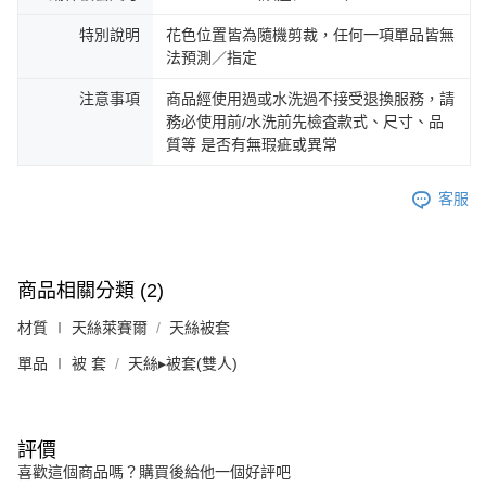
特別說明
花色位置皆為隨機剪裁，任何一項單品皆無
法預測／指定
注意事項
商品經使用過或水洗過不接受退換服務，請
務必使用前/水洗前先檢査款式、尺寸、品
質等 是否有無瑕疵或異常
客服
商品相關分類 (2)
材質 ∣ 天絲萊賽爾
天絲被套
單品 ∣ 被 套
天絲▸被套(雙人)
評價
喜歡這個商品嗎？購買後給他一個好評吧