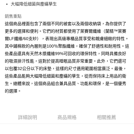
大幅降低細菌與塵蟎孳生
離島-全家取貨付款
每筆NT$60
銷售重點
這個商品裡面包含了兩個不同的被套以及兩個收納袋，為你提供了
付款後全家取貨
更多的選擇和便利。它們的材質都使用了萊賽爾纖維（蘭精™萊賽
每筆NT$60，滿NT$599(含以上)免運費
爾LF纖維/60支紗），表現出高級專櫃品質享受和親膚細緻的特性。
其中鋪棉款的內層則是100％聚酯纖維，確保了舒適性和耐用性。這
7-11取貨付款
些產品還具有天然木漿纖維99%可回收的環保特性，同時具備良好
每筆NT$60
的吸濕排汗性能，這對於提高睡眠品質非常重要。此外，它們還可
離島7-11取貨付款
以包覆32公分以下的床墊，這樣的尺寸適用範圍相當廣泛。最後，
每筆NT$60
這些產品能夠大幅降低細菌和塵蟎的孳生，從而保持床上用品的衛
生。總體來說，這個商品組合兼具品質、功能和環保，是一個優秀
付款後7-11取貨
的選擇。
每筆NT$60
宅配(包含郵寄包裹/大型物件運費另計)
每筆NT$100，滿NT$1,500(含以上)免運費
詳細說明
商品規格
相關推薦