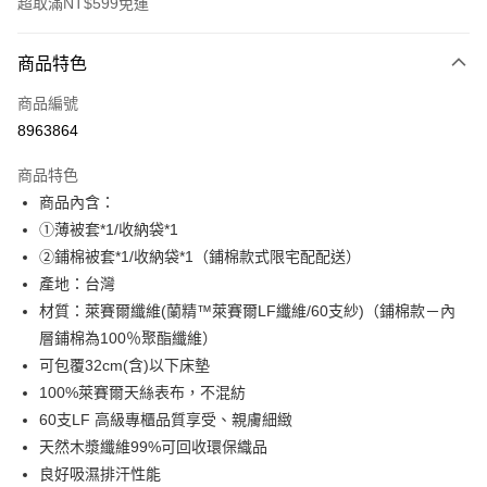
超取滿NT$599免運
付款方式
商品特色
信用卡一次付款
商品編號
超商取貨付款
8963864
LINE Pay
商品特色
Apple Pay
商品內含：
①薄被套*1/收納袋*1
街口支付
②鋪棉被套*1/收納袋*1（鋪棉款式限宅配配送）
悠遊付
產地：台灣
材質：萊賽爾纖維(蘭精™萊賽爾LF纖維/60支紗)（鋪棉款－內
全盈+PAY
層鋪棉為100％聚酯纖維）
ATM付款
可包覆32cm(含)以下床墊
100%萊賽爾天絲表布，不混紡
運送方式
60支LF 高級專櫃品質享受、親膚細緻
全家取貨付款
天然木漿纖維99%可回收環保織品
良好吸濕排汗性能
每筆NT$60，滿NT$599(含以上)免運費