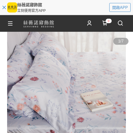
絲薇諾寢飾館
開啟APP
立刻使用官方APP
0
1
/
7