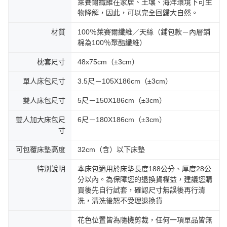
萊賽爾纖維在家居、土壤、海洋環境下可生
物降解，因此，可以完全回歸大自然。
材質
100％萊賽爾纖維／天絲（鋪包款－內層鋪
棉為100％聚酯纖維）
枕套尺寸
48x75cm（±3cm）
單人床包尺寸
3.5尺－105X186cm（±3cm）
雙人床包尺寸
5尺－150X186cm（±3cm）
雙人加大床包尺
6尺－180X186cm（±3cm）
寸
可包覆床墊高度
32cm（含）以下床墊
特別說明
本床包適用於床墊長度188公分、厚度28公
分以內。為保障您的退換貨權益，建議您購
買後先自行試套，確認尺寸無誤後再行清
洗，清洗後恕不受理退換貨
花色位置皆為隨機剪裁，任何一項單品皆無