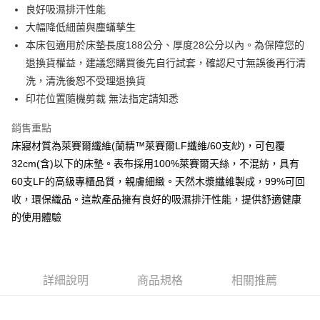
良好吸濕排汗性能
離島-全家取貨付款
大幅降低細菌與塵蟎孳生
每筆NT$60
本床包適用於床墊長度188公分、厚度28公分以內。為保障您的
退換貨權益，建議您購買後先自行試套，確認尺寸無誤後再行清
付款後全家取貨
洗，清洗後恕不受理退換貨
每筆NT$60，滿NT$599(含以上)免運費
印花位置隨機剪裁 無法指定請知悉
7-11取貨付款
銷售重點
每筆NT$60
床寢材質為萊賽爾纖維(蘭精™萊賽爾LF纖維/60支紗)，可包覆
離島7-11取貨付款
32cm(含)以下的床墊。表布採用100%萊賽爾天絲，不混紡，具有
每筆NT$60
60支LF的高級專櫃品質，親膚細緻。天然木漿纖維製成，99%可回
收，環保織品。這款產品擁有良好的吸濕排汗性能，提供舒適健康
付款後7-11取貨
的使用體驗
每筆NT$60
宅配(包含郵寄包裹/大型物件運費另計)
每筆NT$100，滿NT$1,500(含以上)免運費
詳細說明
商品規格
相關推薦