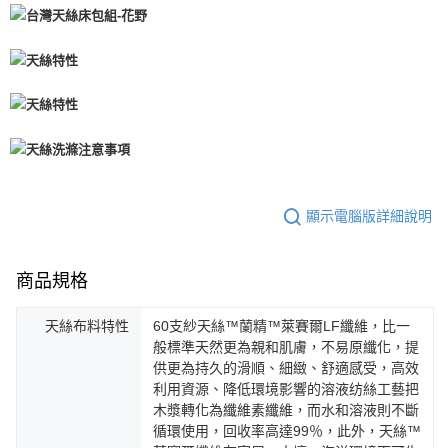
顯示電腦版詳細說明
商品規格
天絲布料特性
60支紗天絲™蘭精™萊賽爾LF纖維，比一
般標準天然更為親和肌膚，不易原纖化，提
供更為持久的滑順、細緻、舒適感受，高效
利用資源、降低環境影響的溶液纺絲工藝把
木漿轉化為纖維素纖維，而水和溶液則不斷
循環使用，回收率高達99％，此外，天絲™