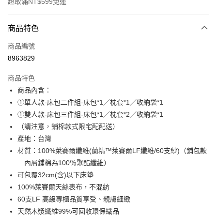
超取滿NT$599免運
付款方式
商品特色
信用卡一次付款
商品編號
超商取貨付款
8963829
LINE Pay
商品特色
Apple Pay
商品內含：
①單人款-床包二件組-床包*1／枕套*1／收納袋*1
街口支付
①雙人款-床包三件組-床包*1／枕套*2／收納袋*1
悠遊付
（請注意，鋪棉款式限宅配配送）
產地：台灣
全盈+PAY
材質：100%萊賽爾纖維(蘭精™萊賽爾LF纖維/60支紗)（鋪包款
ATM付款
－內層鋪棉為100％聚酯纖維）
可包覆32cm(含)以下床墊
運送方式
100%萊賽爾天絲表布，不混紡
全家取貨付款
60支LF 高級專櫃品質享受、親膚細緻
天然木漿纖維99%可回收環保織品
每筆NT$60，滿NT$599(含以上)免運費