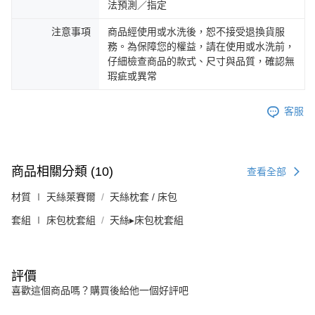
法預測／指定
注意事項
商品經使用或水洗後，恕不接受退換貨服
務。為保障您的權益，請在使用或水洗前，
仔細檢查商品的款式、尺寸與品質，確認無
瑕疵或異常
客服
商品相關分類 (10)
查看全部
材質 ∣ 天絲萊賽爾
天絲枕套 / 床包
套組 ∣ 床包枕套組
天絲▸床包枕套組
評價
喜歡這個商品嗎？購買後給他一個好評吧