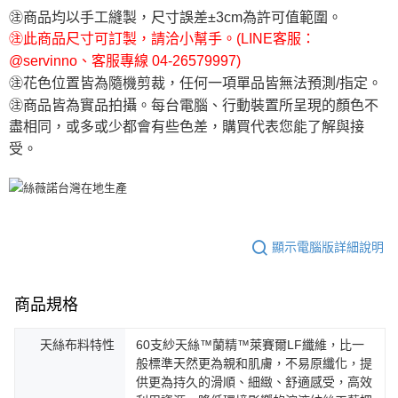
㊟商品均以手工縫製，尺寸誤差±3cm為許可值範圍。
㊟此商品尺寸可訂製，請洽小幫手。(LINE客服：
@servinno、客服專線 04-26579997)
㊟花色位置皆為隨機剪裁，任何一項單品皆無法預測/指定。
㊟商品皆為實品拍攝。每台電腦、行動裝置所呈現的顏色不
盡相同，或多或少都會有些色差，購買代表您能了解與接
受。
顯示電腦版詳細說明
商品規格
天絲布料特性
60支紗天絲™蘭精™萊賽爾LF纖維，比一
般標準天然更為親和肌膚，不易原纖化，提
供更為持久的滑順、細緻、舒適感受，高效