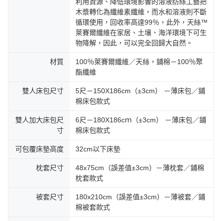
利用資源、降低環境影響的溶液纺絲工藝把
木漿轉化為纖維素纖維，而水和溶液則不斷
循環使用，回收率高達99％，此外，天絲™
萊賽爾纖維在家居、土壤、海洋環境下可生
物降解，因此，可以完全回歸大自然。
材質
100％萊賽爾纖維／天絲，鋪棉－100％聚
酯纖維
雙人床包尺寸
5尺－150X186cm（±3cm） －薄床包／鋪
棉床包款式
雙人加大床包尺
6尺－180X186cｍ（±3cm） －薄床包／鋪
寸
棉床包款式
可包覆床墊高度
32cm以下床墊
枕套尺寸
48x75cm（誤差值±3cm）－薄枕套／鋪棉
枕套款式
被套尺寸
180x210cm（誤差值±3cm）－薄被套／鋪
棉被套款式