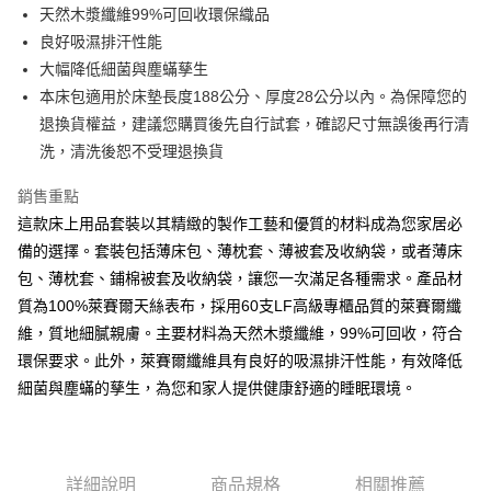
天然木漿纖維99%可回收環保織品
離島-全家取貨付款
良好吸濕排汗性能
每筆NT$60
大幅降低細菌與塵蟎孳生
本床包適用於床墊長度188公分、厚度28公分以內。為保障您的
付款後全家取貨
退換貨權益，建議您購買後先自行試套，確認尺寸無誤後再行清
每筆NT$60，滿NT$599(含以上)免運費
洗，清洗後恕不受理退換貨
7-11取貨付款
銷售重點
每筆NT$60
這款床上用品套裝以其精緻的製作工藝和優質的材料成為您家居必
離島7-11取貨付款
備的選擇。套裝包括薄床包、薄枕套、薄被套及收納袋，或者薄床
每筆NT$60
包、薄枕套、鋪棉被套及收納袋，讓您一次滿足各種需求。產品材
質為100%萊賽爾天絲表布，採用60支LF高級專櫃品質的萊賽爾纖
付款後7-11取貨
維，質地細膩親膚。主要材料為天然木漿纖維，99%可回收，符合
每筆NT$60
環保要求。此外，萊賽爾纖維具有良好的吸濕排汗性能，有效降低
宅配(包含郵寄包裹/大型物件運費另計)
細菌與塵蟎的孳生，為您和家人提供健康舒適的睡眠環境。
每筆NT$100，滿NT$1,500(含以上)免運費
詳細說明
商品規格
相關推薦