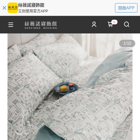
絲薇諾寢飾館
開啟APP
立刻使用官方APP
0
1
/
10