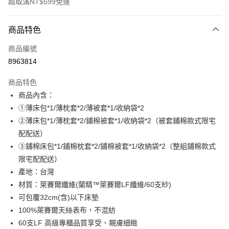
超取滿NT$599免運
付款方式
商品特色
信用卡一次付款
商品編號
超商取貨付款
8963814
LINE Pay
商品特色
Apple Pay
商品內含：
①薄床包*1/薄枕套*2/薄被套*1/收納袋*2
街口支付
②薄床包*1/薄枕套*2/鋪棉被套*1/收納袋*2（被套鋪棉款式限宅
悠遊付
配配送）
③鋪棉床包*1/鋪棉枕套*2/鋪棉被套*1/收納袋*2（整組鋪棉款式
全盈+PAY
限宅配配送）
ATM付款
產地：台灣
材質：萊賽爾纖維(蘭精™萊賽爾LF纖維/60支紗)
運送方式
可包覆32cm(含)以下床墊
全家取貨付款
100%萊賽爾天絲表布，不混紡
60支LF 高級專櫃品質享受、親膚細緻
每筆NT$60，滿NT$599(含以上)免運費