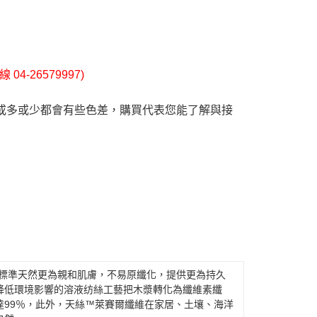
4-26579997)
或多或少都會有些色差，購買代表您能了解與接
般標準天然更為親和肌膚，不易原纖化，提供更為持久
降低環境影響的溶液纺絲工藝把木漿轉化為纖維素纖
達99％，此外，天絲™萊賽爾纖維在家居、土壤、海洋