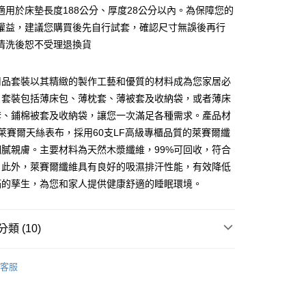
取貨付款
適用於床墊長度188公分、厚度28公分以內。為保障您的
0
權益，建議您購買後先自行試套，確認尺寸無誤後再行
清洗後恕不受理退換貨
家取貨
0，滿NT$599(含以上)免運費
用品套裝以其精緻的製作工藝和優質的材料成為您家居必
付款
。套裝包括薄床包、薄枕套、薄被套及收納袋，或者薄床
0
套、鋪棉被套及收納袋，讓您一次滿足各種需求。產品材
%萊賽爾天絲表布，採用60支LF高級專櫃品質的萊賽爾纖
1取貨付款
細膩親膚。主要材料為天然木漿纖維，99%可回收，符合
0
。此外，萊賽爾纖維具有良好的吸濕排汗性能，有效降低
1取貨
蟎的孳生，為您和家人提供健康舒適的睡眠環境。
0
郵寄包裹/大型物件運費另計)
類 (10)
00，滿NT$1,500(含以上)免運費
天絲萊賽爾
天絲床包被套組
客服
推薦
天絲萊賽爾
天絲™萊賽爾 / 60支LF