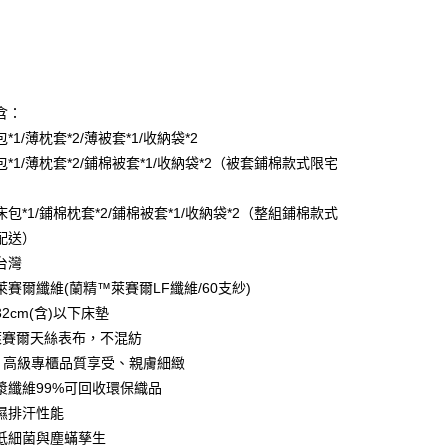
次付款
付款
含：
*1/薄枕套*2/薄被套*1/收納袋*2
*1/薄枕套*2/鋪棉被套*1/收納袋*2（被套鋪棉款式限宅
）
包*1/鋪棉枕套*2/鋪棉被套*1/收納袋*2（整組鋪棉款式
配送）
台灣
萊賽爾纖維(蘭精™萊賽爾LF纖維/60支紗)
2cm(含)以下床墊
%萊賽爾天絲表布，不混紡
LF 高級專櫃品質享受、親膚細緻
漿纖維99%可回收環保織品
付款
濕排汗性能
0，滿NT$599(含以上)免運費
低細菌與塵蟎孳生