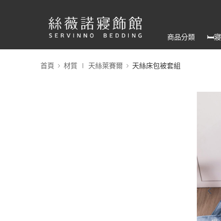
商品分類
🛏
首頁
材質 ∣ 天絲萊賽爾
天絲床包被套組