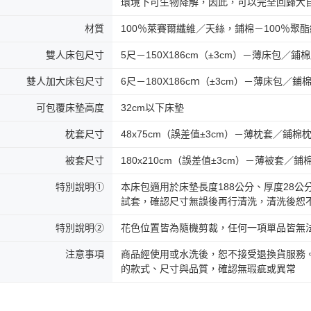
環境下可生物降解，因此，可以完全回歸大
材質
100％萊賽爾纖維／天絲，鋪棉－100％聚
雙人床包尺寸
5尺－150X186cm（±3cm）－薄床包／鋪
雙人加大床包尺寸
6尺－180X186cｍ（±3cm）－薄床包／
可包覆床墊高度
32cm以下床墊
枕套尺寸
48x75cm（誤差值±3cm）－薄枕套／鋪棉
被套尺寸
180x210cm（誤差值±3cm）－薄被套／
特別說明①
本床包適用於床墊長度188公分、厚度28
試套，確認尺寸無誤後再行清洗，清洗後恕
特別說明②
花色位置皆為隨機剪裁，任何一項單品皆無
注意事項
商品經使用或水洗後，恕不接受退換貨服務
的款式、尺寸與品質，確認無瑕疵或異常