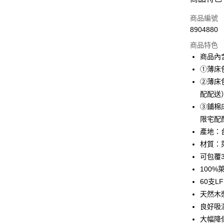
信用卡一
商品編號
8904880
超商取貨
商品特色
LINE Pay
商品內
①薄床包
Apple Pay
②薄床包
街口支付
配配送
③鋪棉床
悠遊付
限宅配
全盈+PAY
產地：
材質：
ATM付款
可包覆3
100
運送方式
60支
天然木
全家取貨
良好吸
每筆NT$6
大幅降