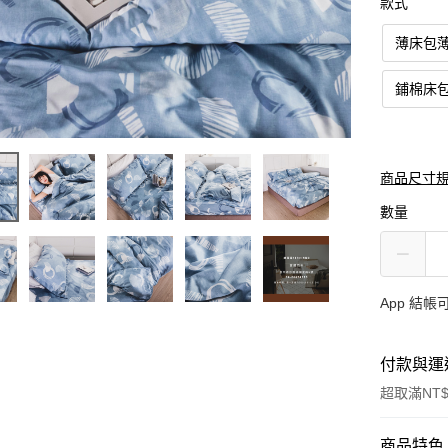
款式
薄床包
鋪棉床
商品尺寸
數量
App 結
付款與運
超取滿NT$
付款方式
商品特色