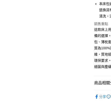
離島-全家
本床包
每筆NT$6
退換貨
清洗，
付款後全
銷售重點
每筆NT$6
這款床上
7-11取貨
備的選擇
每筆NT$6
包、薄枕
質為100
離島7-1
維，質地
每筆NT$6
環保要求
付款後7-1
細菌與塵
每筆NT$6
宅配(包含
商品相關分
每筆NT$1
材質 ∣ 
分享
人氣商品
材質 ∣ 