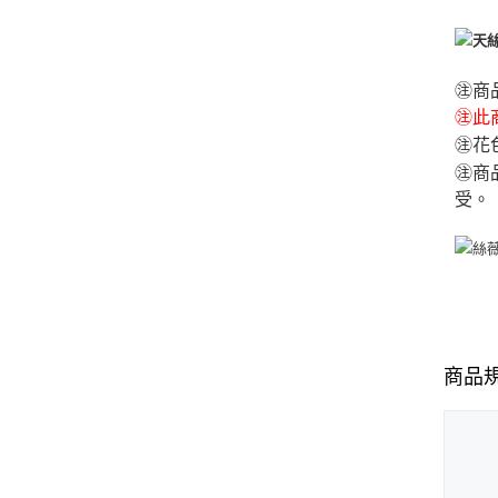
㊟商
㊟此商
㊟花
㊟商
受。
商品