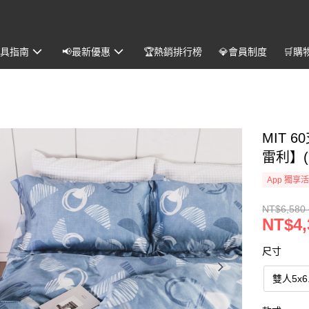
️寢具指南
📢最新優惠
🏆熱銷排行榜
💎會員制度
🛒購
MIT 
雷利】(
App 獨享
NT$6,580 
NT$4,
尺寸
雙人5x6