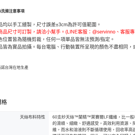
品均以手工縫製，尺寸誤差±3cm為許可值範圍。
品尺寸可訂製，請洽小幫手。(LINE客服：@servinno、客服專線 0
色位置皆為隨機剪裁，任何一項單品皆無法預測/指定。
品皆為實品拍攝。每台電腦、行動裝置所呈現的顏色不盡相同，
規格
天絲布料特性
60支紗天絲™蘭精™萊賽爾LF纖維，比一
的滑順、細緻、舒適感受，高效利用資源、
維，而水和溶液則不斷循環使用，回收率高