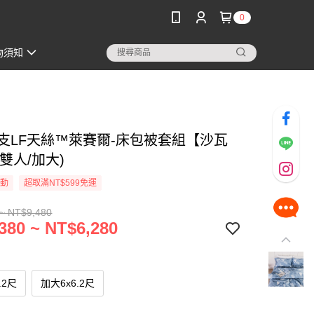
0
物須知
60支LF天絲™萊賽爾-床包被套組【沙瓦
雙人/加大)
活動
超取滿NT$599免運
~ NT$9,480
380 ~ NT$6,280
.2尺
加大6x6.2尺