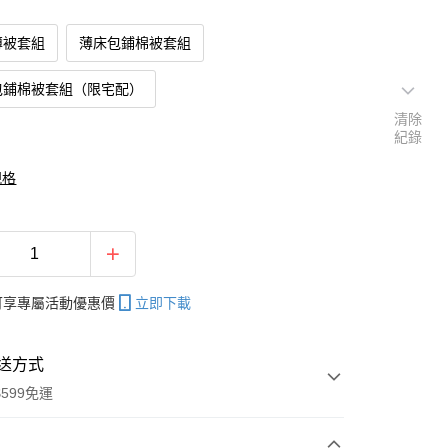
薄被套組
薄床包鋪棉被套組
包鋪棉被套組（限宅配）
清除
紀錄
規格
帳可享專屬活動優惠價
立即下載
送方式
599免運