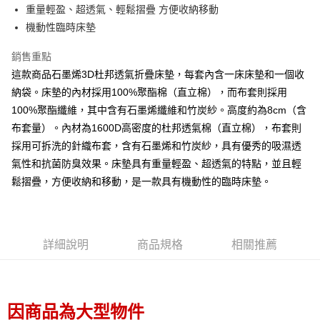
重量輕盈、超透氣、輕鬆摺疊 方便收納移動
免運費
機動性臨時床墊
偏遠/大型宅配
銷售重點
每筆NT$100
這款商品石墨烯3D杜邦透氣折疊床墊，每套內含一床床墊和一個收
納袋。床墊的內材採用100%聚酯棉（直立棉），而布套則採用
100%聚酯纖維，其中含有石墨烯纖維和竹炭紗。高度約為8cm（含
布套量）。內材為1600D高密度的杜邦透氣棉（直立棉），布套則
採用可拆洗的針織布套，含有石墨烯和竹炭紗，具有優秀的吸濕透
氣性和抗菌防臭效果。床墊具有重量輕盈、超透氣的特點，並且輕
鬆摺疊，方便收納和移動，是一款具有機動性的臨時床墊。
詳細說明
商品規格
相關推薦
因商品為大型物件