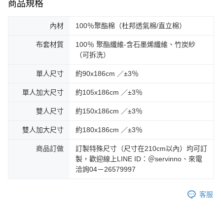
商品規格
內材
100％聚酯棉（杜邦透氣棉/直立棉）
布套材質
100％ 聚酯纖維-含石墨烯纖維、竹炭紗
（可拆洗）
單人尺寸
約90x186cm ／±3％
單人加大尺寸
約105x186cm ／±3％
雙人尺寸
約150x186cm ／±3％
雙人加大尺寸
約180x186cm ／±3％
商品訂做
訂製特殊尺寸（尺寸在210cm以內）均可訂
製，歡迎線上LINE ID：＠servinno、來電
洽詢04－26579997
客服