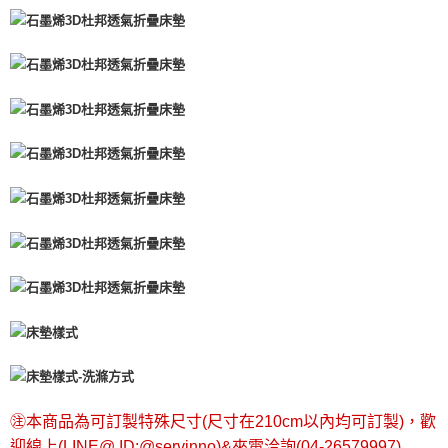
㊟本商品為可訂製特殊尺寸(尺寸在210cm以內均可訂製)，歡
迎線上(LINE@ ID:@servinno)&來電洽詢(04-26579997)