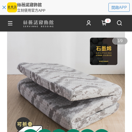
絲薇諾寢飾館
開啟APP
立刻使用官方APP
0
1
/
9