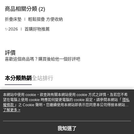
商品相關分類 (2)
折疊床墊 ∣ 輕鬆摺疊 方便收納
✨2026 ∣ 首購好物推薦
評價
喜歡這個商品嗎？購買後給他一個好評吧
本分類熱銷
全站排行
本網站中使用 cookie，欲查詢有關本網站使用 cookie 方式之詳情，及若您不希
望在電腦上使用 cookie 時應如何變更電腦的 cookie 設定，請參閱本網站「
隱私
熱門標籤
權條款
」之 Cookie 聲明。您繼續使用本網站即表示您同意本公司得按本網站使
用條款之 Cookie 聲明使用 cookie。
了解更多 >
我知道了