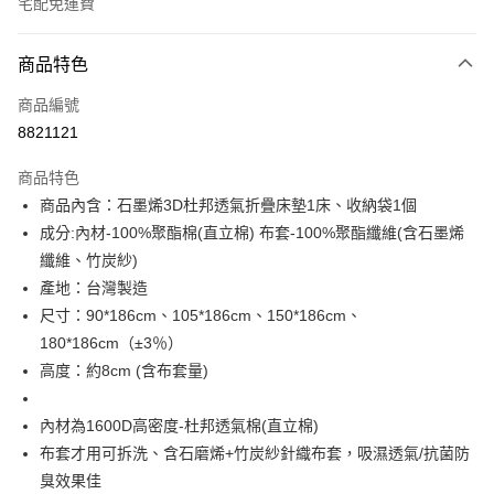
宅配免運費
付款方式
商品特色
信用卡一次付款
商品編號
LINE Pay
8821121
Apple Pay
商品特色
街口支付
商品內含：石墨烯3D杜邦透氣折疊床墊1床、收納袋1個
成分:內材-100%聚酯棉(直立棉) 布套-100%聚酯纖維(含石墨烯
悠遊付
纖維、竹炭紗)
全盈+PAY
產地：台灣製造
尺寸：90*186cm、105*186cm、150*186cm、
ATM付款
180*186cm（±3％）
高度：約8cm (含布套量)
運送方式
宅配(包含郵寄包裹/大型物件運費另計)
內材為1600D高密度-杜邦透氣棉(直立棉)
每筆NT$100，滿NT$1,500(含以上)免運費
布套才用可拆洗、含石磨烯+竹炭紗針織布套，吸濕透氣/抗菌防
臭效果佳
免運費