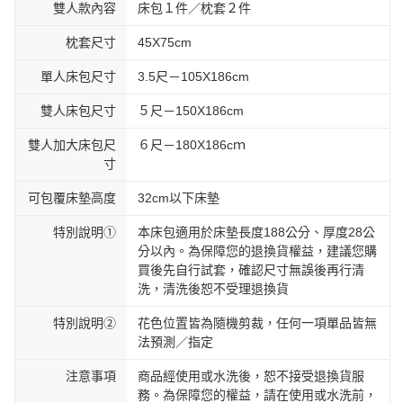
雙人款內容
床包１件／枕套２件
枕套尺寸
45X75cm
單人床包尺寸
3.5尺－105X186cm
雙人床包尺寸
５尺－150X186cm
雙人加大床包尺
６尺－180X186cｍ
寸
可包覆床墊高度
32cm以下床墊
特別說明①
本床包適用於床墊長度188公分、厚度28公
分以內。為保障您的退換貨權益，建議您購
買後先自行試套，確認尺寸無誤後再行清
洗，清洗後恕不受理退換貨
特別說明②
花色位置皆為隨機剪裁，任何一項單品皆無
法預測／指定
注意事項
商品經使用或水洗後，恕不接受退換貨服
務。為保障您的權益，請在使用或水洗前，