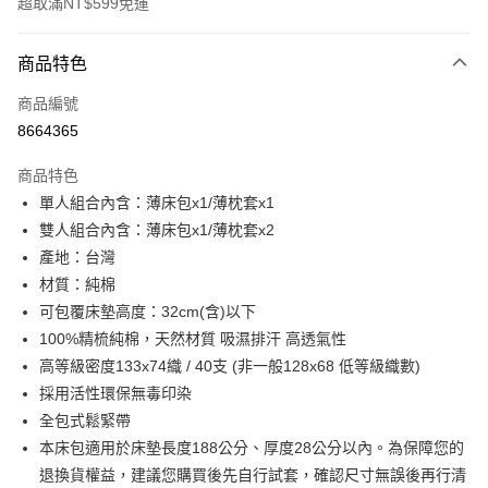
超取滿NT$599免運
付款方式
商品特色
信用卡一次付款
商品編號
超商取貨付款
8664365
LINE Pay
商品特色
Apple Pay
單人組合內含：薄床包x1/薄枕套x1
雙人組合內含：薄床包x1/薄枕套x2
街口支付
產地：台灣
悠遊付
材質：純棉
可包覆床墊高度：32cm(含)以下
全盈+PAY
100%精梳純棉，天然材質 吸濕排汗 高透氣性
ATM付款
高等級密度133x74織 / 40支 (非一般128x68 低等級織數)
採用活性環保無毒印染
運送方式
全包式鬆緊帶
全家取貨付款
本床包適用於床墊長度188公分、厚度28公分以內。為保障您的
退換貨權益，建議您購買後先自行試套，確認尺寸無誤後再行清
每筆NT$60，滿NT$599(含以上)免運費