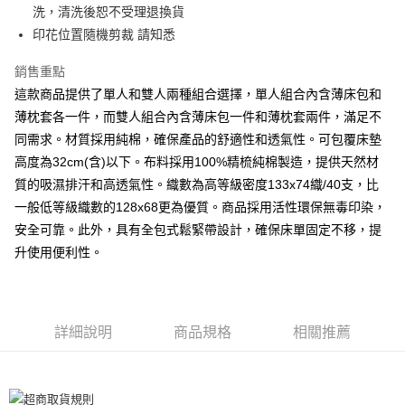
洗，清洗後恕不受理退換貨
離島-全家取貨付款
印花位置隨機剪裁 請知悉
每筆NT$60
銷售重點
付款後全家取貨
這款商品提供了單人和雙人兩種組合選擇，單人組合內含薄床包和
每筆NT$60，滿NT$599(含以上)免運費
薄枕套各一件，而雙人組合內含薄床包一件和薄枕套兩件，滿足不
同需求。材質採用純棉，確保產品的舒適性和透氣性。可包覆床墊
7-11取貨付款
高度為32cm(含)以下。布料採用100%精梳純棉製造，提供天然材
每筆NT$60
質的吸濕排汗和高透氣性。織數為高等級密度133x74織/40支，比
離島7-11取貨付款
一般低等級織數的128x68更為優質。商品採用活性環保無毒印染，
每筆NT$60
安全可靠。此外，具有全包式鬆緊帶設計，確保床單固定不移，提
升使用便利性。
付款後7-11取貨
每筆NT$60
宅配(包含郵寄包裹/大型物件運費另計)
詳細說明
商品規格
相關推薦
每筆NT$100，滿NT$1,500(含以上)免運費