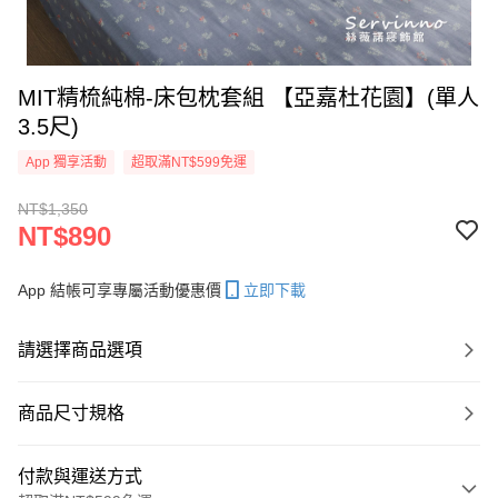
MIT精梳純棉-床包枕套組 【亞嘉杜花園】(單人
3.5尺)
App 獨享活動
超取滿NT$599免運
NT$1,350
NT$890
App 結帳可享專屬活動優惠價
立即下載
請選擇商品選項
商品尺寸規格
付款與運送方式