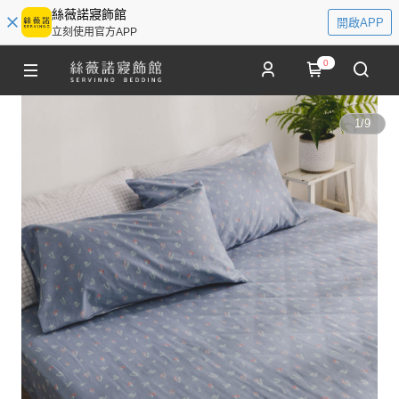
絲薇諾寢飾館
開啟APP
立刻使用官方APP
0
1
/
9