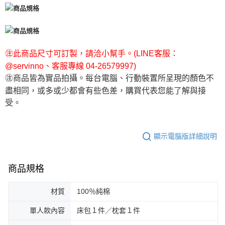
㊟此商品尺寸可訂製，請洽小幫手。(LINE客服：
@servinno、客服專線 04-26579997)
㊟商品皆為實品拍攝。每台電腦、行動裝置所呈現的顏色不
盡相同，或多或少都會有些色差，購買代表您能了解與接
受。
顯示電腦版詳細說明
商品規格
材質
100％純棉
單人款內容
床包１件／枕套１件