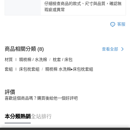
仔細檢查商品的款式、尺寸與品質，確認無
瑕疵或異常
客服
商品相關分類 (8)
查看全部
材質 ∣ 精梳棉 / 水洗棉
枕套 / 床包
套組 ∣ 床包枕套組
精梳棉 水洗棉▸床包枕套組
評價
喜歡這個商品嗎？購買後給他一個好評吧
本分類熱銷
全站排行