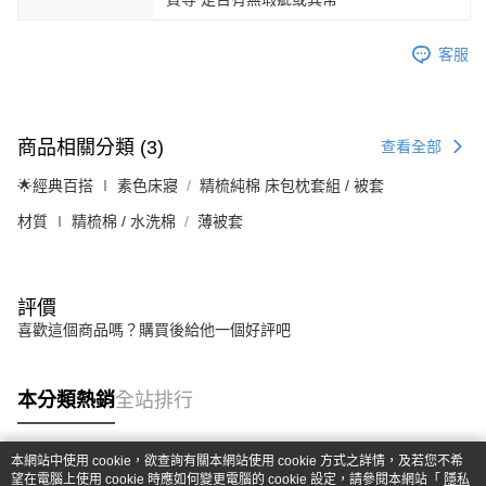
客服
商品相關分類 (3)
查看全部
🌟經典百搭 ∣ 素色床寢
精梳純棉 床包枕套組 / 被套
材質 ∣ 精梳棉 / 水洗棉
薄被套
評價
喜歡這個商品嗎？購買後給他一個好評吧
本分類熱銷
全站排行
本網站中使用 cookie，欲查詢有關本網站使用 cookie 方式之詳情，及若您不希
望在電腦上使用 cookie 時應如何變更電腦的 cookie 設定，請參閱本網站「
隱私
熱門標籤