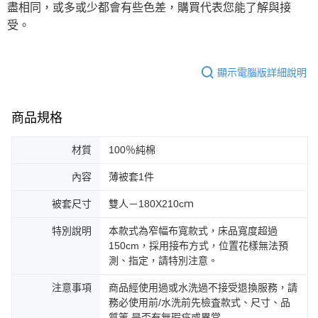
盡相同，或多或少都會有些色差，購買代表您能了解與接
受。
顯示電腦版詳細說明
商品規格
材質
100％純棉
內容
薄被套1件
被套尺寸
雙人－180X210cｍ
特別說明
本款式為窄幅布寬款式，床品寬度超過
150cm，採用接布方式，位置花樣無法預
測、指定，請特別注意。
注意事項
商品經使用過或水洗過不接受退換服務，請
務必使用前/水洗前先檢査款式、尺寸、品
質等 是否有無瑕疵或異常