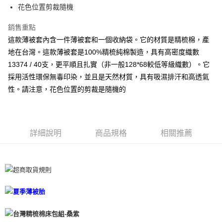
全家取貨付款
花色位置剪裁隨機
每筆NT$60，滿NT$599(含以上)免運費
銷售重點
離島-全家取貨付款
這款薄被套內含一件薄被套和一個收納袋。它的材質是精梳棉，產
每筆NT$60
地在台灣。這款薄被套是100%精梳純棉製造，具有高密度織數
13374 / 40支，更平順且扎實（非一般128*68較低等級織數）。它
付款後全家取貨
採用活性環保無毒印染，並且是天然材質，具有吸濕排汗和高透氣
每筆NT$60，滿NT$599(含以上)免運費
性。請注意，花色位置的剪裁是隨機的
7-11取貨付款
每筆NT$60
詳細說明
商品規格
相關推薦
離島7-11取貨付款
每筆NT$60
付款後7-11取貨
每筆NT$60
宅配(包含郵寄包裹/大型物件運費另計)
每筆NT$100，滿NT$1,500(含以上)免運費