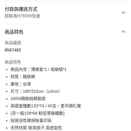
付款與運送方式
超取滿NT$599免運
付款方式
商品特色
信用卡一次付款
商品編號
超商取貨付款
8567482
LINE Pay
商品特色
Apple Pay
商品內含：薄被套*1 / 收納袋*1
材質：精梳棉
街口支付
產地：台灣
悠遊付
尺寸：180*210cm（±3cm）
100%精梳純棉製造
全盈+PAY
高密度織數133*74 / 40支，更平順扎實
ATM付款
(非一般128*68 較低等級織數)
採用活性環保無毒印染
運送方式
天然材質 吸濕排汗 高透氣性