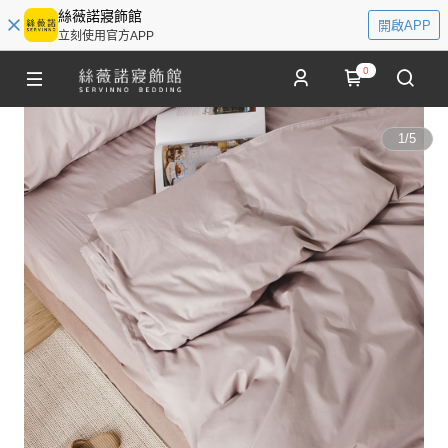
絲薇諾寢飾館
開啟APP
立刻使用官方APP
0
1
/
5