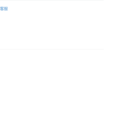
0
暖法蘭絨 / 搖粒絨
法蘭絨毯 / 睡袋毯
客服
1取貨付款
推薦
0
1取貨
0
郵寄包裹/大型物件運費另計)
00，滿NT$1,500(含以上)免運費