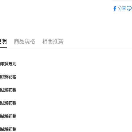
每筆NT$6
材質 ∣ 保
分享
離島7-1
人氣商品
每筆NT$6
付款後7-1
每筆NT$6
說明
商品規格
相關推薦
宅配(包含
每筆NT$1