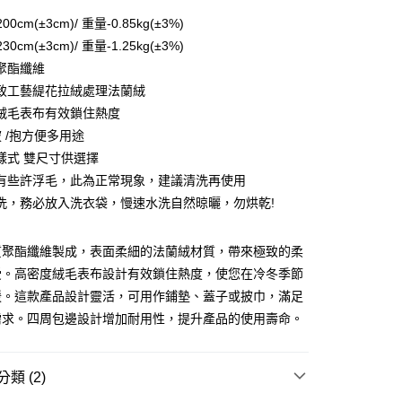
00cm(±3cm)/ 重量-0.85kg(±3%)
30cm(±3cm)/ 重量-1.25kg(±3%)
聚酯纖維
致工藝緹花拉絨處理法蘭絨
絨毛表布有效鎖住熱度
披 /抱方便多用途
樣式 雙尺寸供選擇
有些許浮毛，此為正常現象，建議清洗再使用
洗，務必放入洗衣袋，慢速水洗自然晾曬，勿烘乾!
付款
0，滿NT$599(含以上)免運費
質聚酯纖維製成，表面柔細的法蘭絨材質，帶來極致的柔
取貨付款
受。高密度絨毛表布設計有效鎖住熱度，使您在冷冬季節
0
暖。這款產品設計靈活，可用作鋪墊、蓋子或披巾，滿足
需求。四周包邊設計增加耐用性，提升產品的使用壽命。
家取貨
0，滿NT$599(含以上)免運費
類 (2)
付款