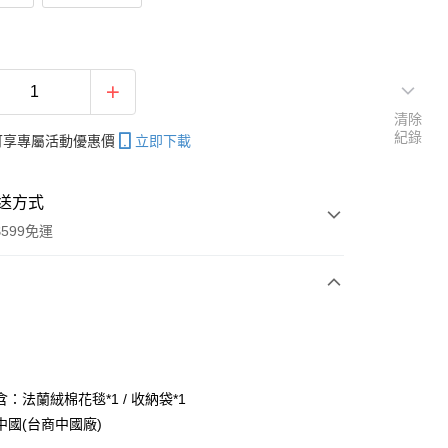
清除
紀錄
帳可享專屬活動優惠價
立即下載
送方式
599免運
次付款
付款
：法蘭絨棉花毯*1 / 收納袋*1
中國(台商中國廠)