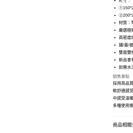
尺寸：
街口支付
①150*2
②200*2
悠遊付
材質：
全盈+PAY
嚴選極
高密度
ATM付款
鋪/蓋/
雙面雙
運送方式
新品會
如需水
全家取貨
銷售重點
每筆NT$6
採用高品
離島-全家
軟舒適感
每筆NT$6
中感受溫
多種使用
付款後全
每筆NT$6
商品相關分
7-11取貨