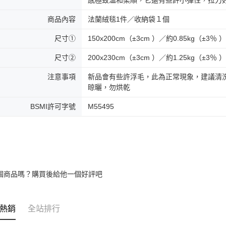
感極致溫和柔順，它還有些許小彈性，拉力
商品內容
法蘭絨毯1件／收納袋１個
尺寸①
150x200cm（±3cm ）／約0.85kg（±3％ 
尺寸②
200x230cm（±3cm ）／約1.25kg（±3％ 
注意事項
新品會有些許浮毛，此為正常現象，建議清
晾曬，勿烘乾
BSMI許可字號
M55495
個商品嗎？購買後給他一個好評吧
熱銷
全站排行