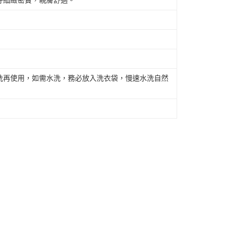
好細緻密實，親膚舒適。
）
）
洗再使用，如需水洗，務必放入洗衣袋，慢速水洗自然