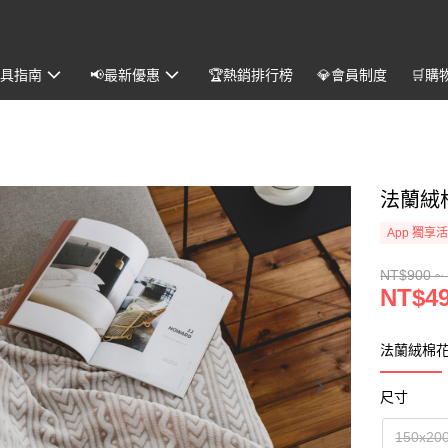
️寢具指南
📢最新優惠
🏆熱銷排行榜
💎會員制度
🛒購
法蘭絨
App 獨享
NT$900 ~
NT$49
法蘭絨棉花
尺寸
150x20