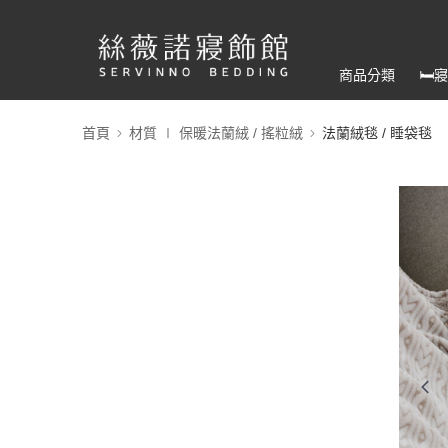
商品分類
🛏
首頁
材質 ∣ 保暖法蘭絨 / 搖粒絨
法蘭絨毯 / 睡袋毯