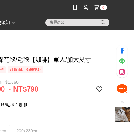
0
物須知
棉花毯/毛毯【咖啡】單人/加大尺寸
活動
超取滿NT$599免運
 NT$1,550
0 ~ NT$790
毯/毛毯：咖啡
0cm
200x230cm