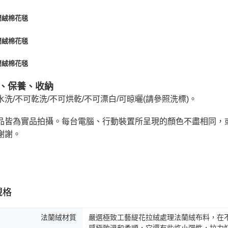
、保養、收納
水洗/不可乾洗/不可烘乾/不可漂白/可晾曬(請參照洗標)。
品皆為實品拍攝。每台電腦、行動裝置所呈現的顏色不盡相同，
謝謝。
規格
法蘭絨材質
嚴選極致工藝緹花拉絨處理法蘭絨布料，在