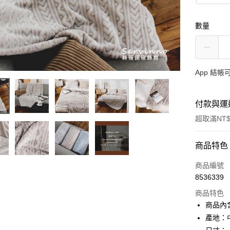
數量
App 結
付款與運
超取滿NT$
付款方式
商品特色
信用卡一
商品編號
8536339
超商取貨
商品特色
LINE Pay
商品內含
產地：
Apple Pay