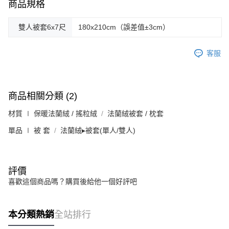
商品規格
雙人被套6x7尺
180x210cm（誤差值±3cm）
客服
商品相關分類 (2)
材質 ∣ 保暖法蘭絨 / 搖粒絨
法蘭絨被套 / 枕套
單品 ∣ 被 套
法蘭絨▸被套(單人/雙人)
評價
喜歡這個商品嗎？購買後給他一個好評吧
本分類熱銷
全站排行