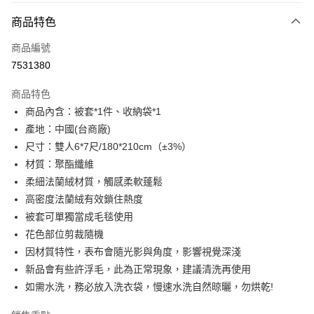
付款方式
商品特色
信用卡一次付款
商品編號
超商取貨付款
7531380
LINE Pay
商品特色
Apple Pay
商品內含：被套*1件、收納袋*1
產地：中國(台商廠)
街口支付
尺寸：雙人6*7尺/180*210cm（±3%）
悠遊付
材質：聚酯纖維
柔細法蘭絨材質，觸感柔軟蓬鬆
全盈+PAY
高密度法蘭絨有效鎖住熱度
ATM付款
被套可單獨當成毛毯使用
花色部位剪裁隨機
運送方式
因材質特性，表布會隨光影與角度，影響視覺深淺
全家取貨付款
新品會有些許浮毛，此為正常現象，建議清洗再使用
如需水洗，務必放入洗衣袋，慢速水洗自然晾曬，勿烘乾!
每筆NT$60，滿NT$599(含以上)免運費