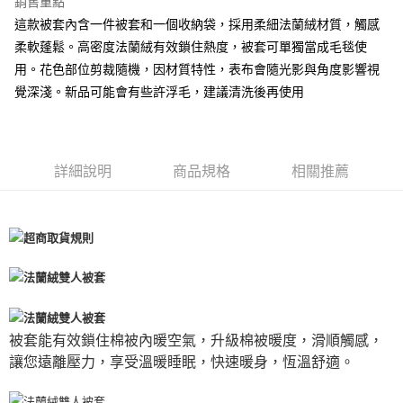
離島-全家取貨付款
銷售重點
每筆NT$60
這款被套內含一件被套和一個收納袋，採用柔細法蘭絨材質，觸感
柔軟蓬鬆。高密度法蘭絨有效鎖住熱度，被套可單獨當成毛毯使
付款後全家取貨
用。花色部位剪裁隨機，因材質特性，表布會隨光影與角度影響視
每筆NT$60，滿NT$599(含以上)免運費
覺深淺。新品可能會有些許浮毛，建議清洗後再使用
7-11取貨付款
每筆NT$60
詳細說明
商品規格
相關推薦
離島7-11取貨付款
每筆NT$60
付款後7-11取貨
每筆NT$60
宅配(包含郵寄包裹/大型物件運費另計)
每筆NT$100，滿NT$1,500(含以上)免運費
被套能有效鎖住棉被內暖空氣，升級棉被暖度，滑順觸感，
讓您遠離壓力，享受溫暖睡眠，快速暖身，恆溫舒適。