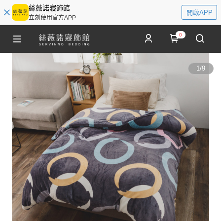
絲薇諾寢飾館
開啟APP
立刻使用官方APP
0
1
/
9