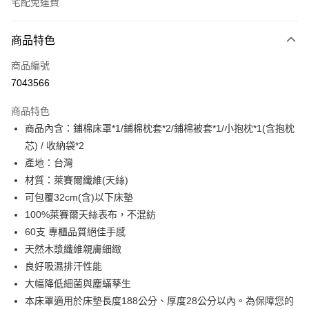
宅配免運費
付款方式
商品特色
信用卡一次付款
商品編號
LINE Pay
7043566
Apple Pay
商品特色
街口支付
商品內含：鋪棉床罩*1/鋪棉枕套*2/鋪棉被套*1/小抱枕*1(含抱枕
芯) / 收納袋*2
悠遊付
產地：台灣
全盈+PAY
材質：萊賽爾纖維(天絲)
可包覆32cm(含)以下床墊
ATM付款
100%萊賽爾天絲表布，不混紡
60支 專櫃品質絕佳手感
運送方式
天然木漿纖維親膚細緻
宅配(包含郵寄包裹/大型物件運費另計)
良好吸濕排汗性能
每筆NT$100，滿NT$1,500(含以上)免運費
大幅降低細菌與塵蟎孳生
本床罩適用於床墊長度188公分、厚度28公分以內。為保障您的
免運費