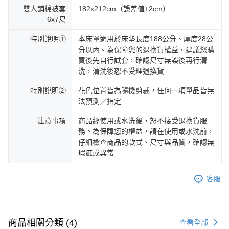
雙人鋪棉被套
182x212cm（誤差值±2cm）
6x7尺
特別說明①
本床罩適用於床墊長度188公分、厚度28公
分以內。為保障您的退換貨權益，建議您購
買後先自行試套，確認尺寸無誤後再行清
洗，清洗後恕不受理退換貨
特別說明②
花色位置皆為隨機剪裁，任何一項單品皆無
法預測／指定
注意事項
商品經使用或水洗後，恕不接受退換貨服
務。為保障您的權益，請在使用或水洗前，
仔細檢查商品的款式、尺寸與品質，確認無
瑕疵或異常
客服
商品相關分類 (4)
查看全部