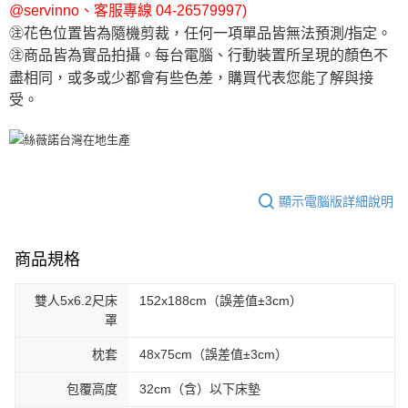
@servinno、客服專線 04-26579997)
㊟花色位置皆為隨機剪裁，任何一項單品皆無法預測/指定。
㊟商品皆為實品拍攝。每台電腦、行動裝置所呈現的顏色不
盡相同，或多或少都會有些色差，購買代表您能了解與接
受。
顯示電腦版詳細說明
商品規格
雙人5x6.2尺床
152x188cm（誤差值±3cm）
罩
枕套
48x75cm（誤差值±3cm）
包覆高度
32cm（含）以下床墊