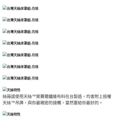
絲薇諾使用天絲™萊賽爾纖維布料在台製造，均會附上授權
天絲™吊牌，與你最親密的接觸，當然要給你最好的。