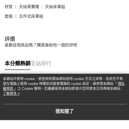
材質 ∣ 天絲萊賽爾
天絲床罩組
套組 ∣ 五件式床罩組
評價
喜歡這個商品嗎？購買後給他一個好評吧
本分類熱銷
全站排行
本網站中使用 cookie，欲查詢有關本網站使用 cookie 方式之詳情，及若您不希
望在電腦上使用 cookie 時應如何變更電腦的 cookie 設定，請參閱本網站「
隱私
熱門標籤
權條款
」之 Cookie 聲明。您繼續使用本網站即表示您同意本公司得按本網站使
用條款之 Cookie 聲明使用 cookie。
了解更多 >
我知道了