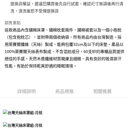
退換貨權益，建議您購買後先自行試套，確認尺寸無誤後再行清
免運費
洗，清洗後恕不受理退換貨
銷售重點
這款商品內含鋪棉床罩、鋪棉枕套兩件、鋪棉被套以及一個小抱枕
（包含抱枕芯），並附帶兩個收納袋，所有商品均由台灣製造。採
用萊賽爾纖維（天絲）製成，能夠包覆32cm及以下的床墊。產品以
100%萊賽爾天絲表布製成，不含混紡成分，60支紗的專櫃品質提供
絕佳的手感。天然木漿纖維材質親膚且細緻，具有良好的吸濕排汗
性能，有助於保持乾爽舒適的睡眠環境。
詳細說明
商品規格
相關推薦