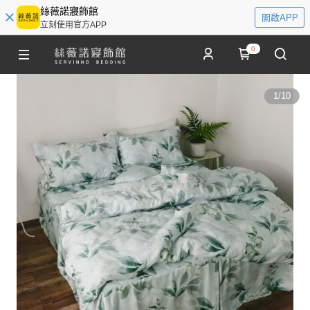
絲薇諾寢飾館
開啟APP
立刻使用官方APP
0
1
/
10