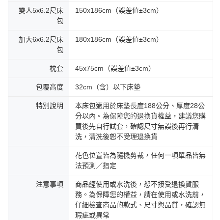
雙人5x6.2尺床
150x186cm（誤差值±3cm）
包
加大6x6.2尺床
180x186cm（誤差值±3cm）
包
枕套
45x75cm（誤差值±3cm）
包覆高度
32cm（含）以下床墊
特別說明
本床包適用於床墊長度188公分、厚度28公
分以內。為保障您的退換貨權益，建議您購
買後先自行試套，確認尺寸無誤後再行清
洗，清洗後恕不受理退換貨
花色位置皆為隨機剪裁，任何一項單品皆無
法預測／指定
注意事項
商品經使用或水洗後，恕不接受退換貨服
務。為保障您的權益，請在使用或水洗前，
仔細檢查商品的款式、尺寸與品質，確認無
瑕疵或異常