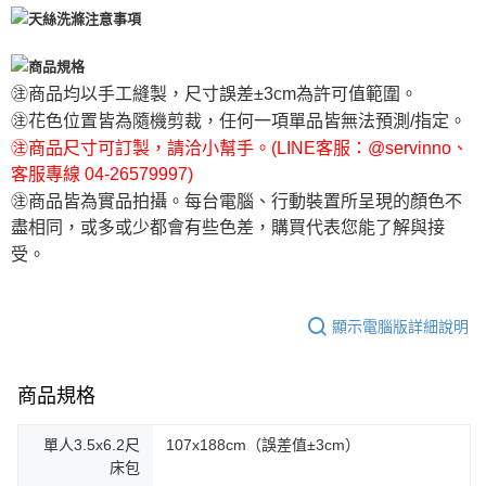
㊟商品均以手工縫製，尺寸誤差±3cm為許可值範圍。
㊟花色位置皆為隨機剪裁，任何一項單品皆無法預測/指定。
㊟商品尺寸可訂製，請洽小幫手。(LINE客服：@servinno、
客服專線 04-26579997)
㊟商品皆為實品拍攝。每台電腦、行動裝置所呈現的顏色不
盡相同，或多或少都會有些色差，購買代表您能了解與接
受。
顯示電腦版詳細說明
商品規格
單人3.5x6.2尺
107x188cm（誤差值±3cm）
床包