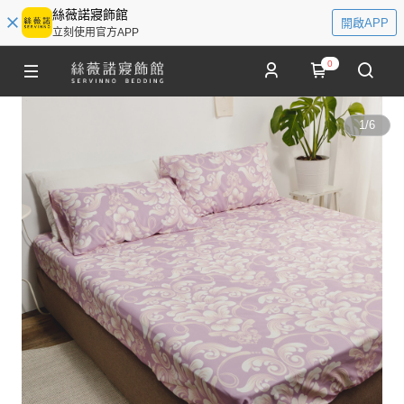
絲薇諾寢飾館
開啟APP
立刻使用官方APP
0
1
/
6