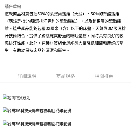
銷售重點
付款後全家取貨
這款商品材質包括50%的萊賽爾纖維（天絲）、50%的聚酯纖維
每筆NT$60，滿NT$599(含以上)免運費
（應該是指3M吸濕排汗專利的聚酯纖維），以及鋪棉層的聚酯纖
維。這些產品能夠包覆32厘米（含）以下的床墊。天絲與3M吸濕排
7-11取貨付款
汗技術結合，提供了觸感乾爽舒適的睡眠體驗，同時具有良好的吸
每筆NT$60
濕排汗性能。此外，這種材質組合還能夠大幅降低細菌和塵蟎的孳
離島7-11取貨付款
生，有助於保持床品的清潔和衛生。
每筆NT$60
付款後7-11取貨
每筆NT$60
詳細說明
商品規格
相關推薦
宅配(包含郵寄包裹/大型物件運費另計)
每筆NT$100，滿NT$1,500(含以上)免運費