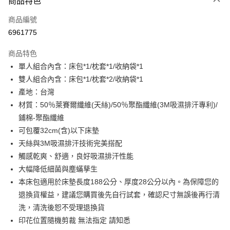
商品特色
信用卡一次付款
商品編號
超商取貨付款
6961775
LINE Pay
商品特色
Apple Pay
單人組合內含：床包*1/枕套*1/收納袋*1
雙人組合內含：床包*1/枕套*2/收納袋*1
街口支付
產地：台灣
悠遊付
材質：50％萊賽爾纖維(天絲)/50％聚酯纖維(3M吸濕排汗專利)/
鋪棉-聚酯纖維
全盈+PAY
可包覆32cm(含)以下床墊
ATM付款
天絲與3M吸濕排汗技術完美搭配
觸感乾爽、舒適，良好吸濕排汗性能
運送方式
大幅降低細菌與塵蟎孳生
全家取貨付款
本床包適用於床墊長度188公分、厚度28公分以內。為保障您的
退換貨權益，建議您購買後先自行試套，確認尺寸無誤後再行清
每筆NT$60，滿NT$599(含以上)免運費
洗，清洗後恕不受理退換貨
離島-全家取貨付款
印花位置隨機剪裁 無法指定 請知悉
每筆NT$60