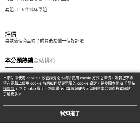
套組 ∣ 五件式床罩組
評價
喜歡這個商品嗎？購買後給他一個好評吧
本分類熱銷
全站排行
本網站中使用 cookie，欲查詢有關本網站使用 cookie 方式之詳情，及若您不希
望在電腦上使用 cookie 時應如何變更電腦的 cookie 設定，請參閱本網站「
隱私
熱門標籤
權條款
」之 Cookie 聲明。您繼續使用本網站即表示您同意本公司得按本網站使
用條款之 Cookie 聲明使用 cookie。
了解更多 >
我知道了