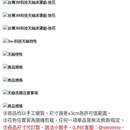
㊟商品均以手工縫製，尺寸誤差±3cm為許可值範圍。
㊟花色位置皆為隨機剪裁，任何一項單品皆無法預測/指定。
㊟商品尺寸可訂製，請洽小幫手。(LINE客服：@servinno、