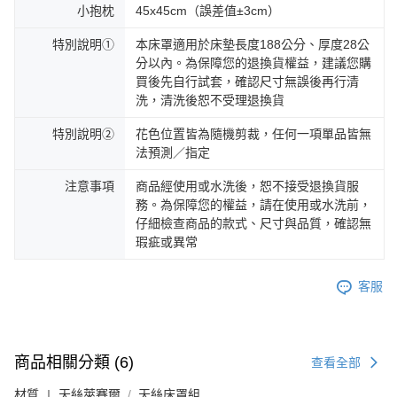
小抱枕
45x45cm（誤差值±3cm）
特別說明①
本床罩適用於床墊長度188公分、厚度28公
分以內。為保障您的退換貨權益，建議您購
買後先自行試套，確認尺寸無誤後再行清
洗，清洗後恕不受理退換貨
特別說明②
花色位置皆為隨機剪裁，任何一項單品皆無
法預測／指定
注意事項
商品經使用或水洗後，恕不接受退換貨服
務。為保障您的權益，請在使用或水洗前，
仔細檢查商品的款式、尺寸與品質，確認無
瑕疵或異常
客服
商品相關分類 (6)
查看全部
材質 ∣ 天絲萊賽爾
天絲床罩組