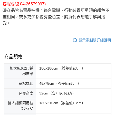
客服專線 04-26579997)
㊟商品皆為實品拍攝。每台電腦、行動裝置所呈現的顏色不
盡相同，或多或少都會有些色差，購買代表您能了解與接
受。
顯示電腦版詳細說明
商品規格
加大6x6.2尺鋪
180x186cm（誤差值±3cm）
棉床罩
鋪棉枕套
45x75cm（誤差值±3cm）
包覆高度
32cm（含）以下床墊
雙人鋪棉兩用被
180x210cm（誤差值±3cm）
套6x7尺