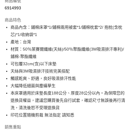
商品編號
LINE Pay
6914993
Apple Pay
商品特色
街口支付
商品內含：鋪棉床罩*1/鋪棉兩用被套*1/鋪棉枕套*2/ 抱枕(含枕
芯)*1/收納袋*1
悠遊付
產地：台灣
全盈+PAY
材質：50％萊賽爾纖維(天絲)/50％聚酯纖維(3M吸濕排汗專利)/
鋪棉-聚酯纖維
ATM付款
可包覆32cm(含)以下床墊
天絲與3M吸濕排汗技術完美搭配
運送方式
觸感乾爽、舒適，良好吸濕排汗性能
宅配(包含郵寄包裹/大型物件運費另計)
大幅降低細菌與塵蟎孳生
每筆NT$100，滿NT$1,500(含以上)免運費
本床罩適用於床墊長度188公分、厚度28公分以內。為保障您的
退換貨權益，建議您購買後先自行試套，確認尺寸無誤後再行清
免運費
洗，清洗後恕不受理退換貨
免運費
印花位置隨機剪裁 無法指定 請知悉
銷售重點