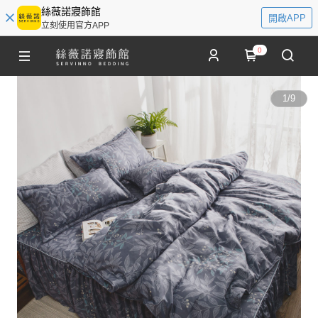
絲薇諾寢飾館
開啟APP
立刻使用官方APP
0
1
/
9