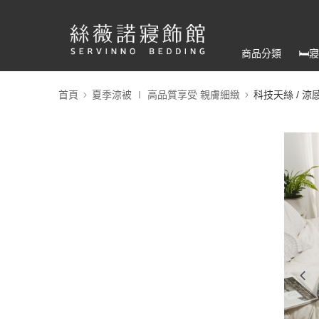
商品分類
🛏
首頁
夏季涼被 ∣ 高品質享受 親膚細緻
科技天絲 / 涼