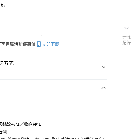
規格
清除
紀錄
帳可享專屬活動優惠價
立即下載
送方式
費
次付款
付款
天絲涼被*1／收納袋*1
台灣