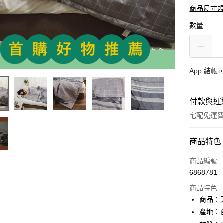
商品尺寸
數量
App 結
付款與運
宅配免運
付款方式
商品特色
信用卡一
商品編號
6868781
超商取貨
商品特色
LINE Pay
商品：
產地：
Apple Pay