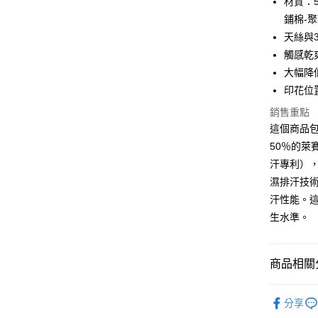
材質：5
街口支付
鋪棉-
天絲與
悠遊付
觸感乾
全盈+PAY
大幅降
印花位
ATM付款
銷售重點
這個商品
運送方式
50％的萊
汗專利）
全家取貨
濕排汗技
每筆NT$6
汗性能。
離島-全家
生水準。
每筆NT$6
付款後全
商品相關分
每筆NT$6
夏季涼被 
7-11取貨
分享
✨2026 