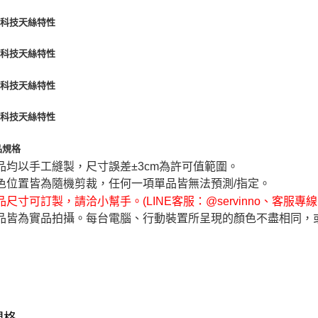
品均以手工縫製，尺寸誤差±3cm為許可值範圍。
色位置皆為隨機剪裁，任何一項單品皆無法預測/指定。
尺寸可訂製，請洽小幫手。(LINE客服：@servinno、客服專線 04-
品皆為實品拍攝。每台電腦、行動裝置所呈現的顏色不盡相同，
規格