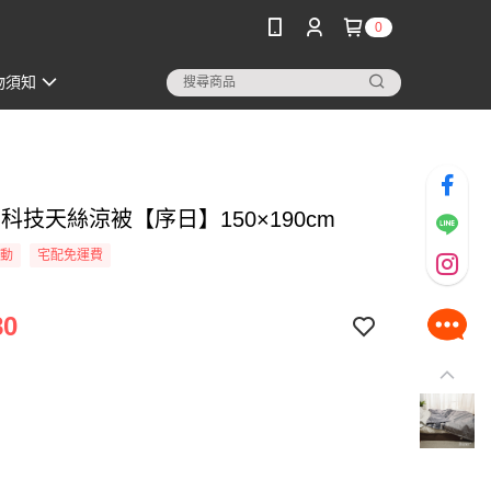
0
物須知
3M科技天絲涼被【序日】150×190cm
活動
宅配免運費
80