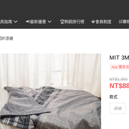
️寢具指南
📢最新優惠
🏆熱銷排行榜
💎會員制度
🛒購
感紗涼被
MIT 
App 獨享
NT$1,350
NT$8
款式
涼被