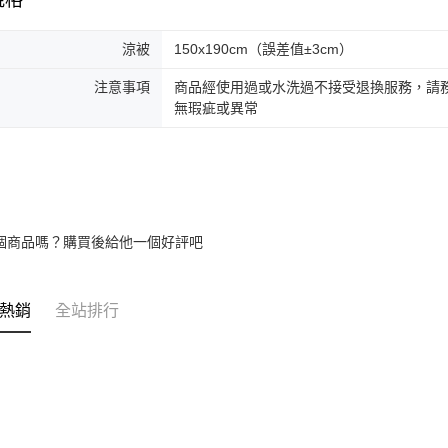
涼被
150x190cm（誤差值±3cm）
注意事項
商品經使用過或水洗過不接受退換服務，請務
無瑕疵或異常
個商品嗎？購買後給他一個好評吧
熱銷
全站排行