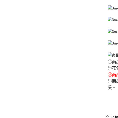
㊟商
㊟花
㊟商品
㊟商
受。
商品