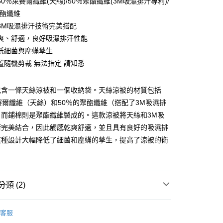
0％萊賽爾纖維(天絲)/50％聚酯纖維(3M吸濕排汗專利)/
聚酯纖維
3M吸濕排汗技術完美搭配
爽、舒適，良好吸濕排汗性能
低細菌與塵蟎孳生
置隨機剪裁 無法指定 請知悉
包含一條天絲涼被和一個收納袋。天絲涼被的材質包括
賽爾纖維（天絲）和50％的聚酯纖維（搭配了3M吸濕排
，而鋪棉則是聚酯纖維製成的。這款涼被將天絲和3M吸
付款
術完美結合，因此觸感乾爽舒適，並且具有良好的吸濕排
0，滿NT$599(含以上)免運費
這種設計大幅降低了細菌和塵蟎的孳生，提高了涼被的衛
取貨付款
0
家取貨
類 (2)
0，滿NT$599(含以上)免運費
∣ 高品質享受 親膚細緻
科技天絲 / 涼感紗涼被
付款
客服
∣ 首購好物推薦