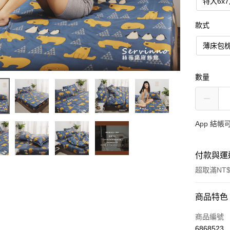
特大6x
款式
薄床包
數量
App 結
付款與運
超取滿NT$
付款方式
商品特色
信用卡一
商品編號
6868523