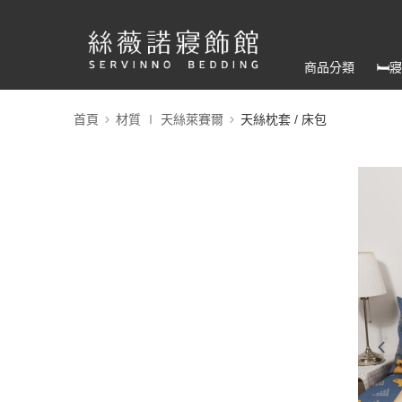
商品分類
🛏
首頁
材質 ∣ 天絲萊賽爾
天絲枕套 / 床包