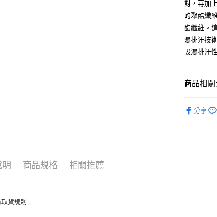
對，再加上
付款後全
的聚酯纖
每筆NT$6
酯纖維。這
7-11取貨
濕排汗技
每筆NT$6
吸濕排汗
離島7-1
每筆NT$6
商品相關分
付款後7-1
材質 ∣ 
分享
每筆NT$6
套組 ∣ 
宅配(包含
風格 ∣ 動
每筆NT$1
風格 ∣ 動
說明
商品規格
相關推薦
風格 ∣ 動
風格 ∣ 動
尺寸 ∣ 單人
尺寸 ∣ 雙人