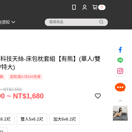
0
物須知
3M科技天絲-床包枕套組【有熊】(單人/雙
/特大)
活動
超取滿NT$599免運
~ NT$2,550
0 ~ NT$1,680
x6.2尺
雙人5x6.2尺
加大6x6.2尺