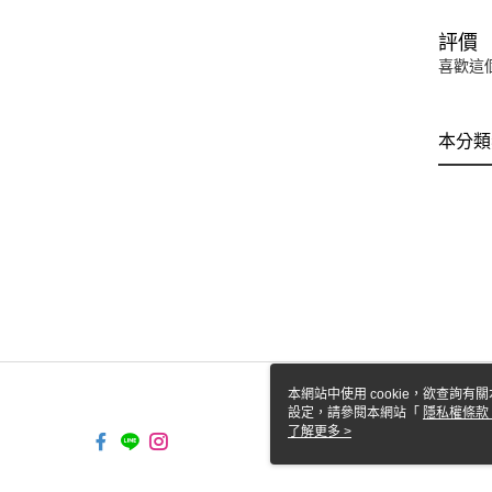
評價
喜歡這
本分類
本網站中使用 cookie，欲查詢有關
設定，請參閱本網站「
隱私權條款
使用 cookie。
了解更多 >