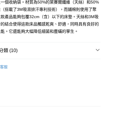
一個收納袋。材質為50%的萊賽爾纖維（天絲）和50%
家取貨
維（搭載了3M吸濕排汗專利技術），而鋪棉則使用了聚
0，滿NT$599(含以上)免運費
款產品能夠包覆32cm（含）以下的床墊。天絲和3M吸
付款
術的結合使得這款床品觸感乾爽、舒適，同時具有良好的
0
性能。它還能夠大幅降低細菌和塵蟎的孳生。
1取貨付款
0
類 (10)
1取貨
天絲萊賽爾
天絲枕套 / 床包
客服
0
床包枕套組
3M科技天絲▸床包枕套組
郵寄包裹/大型物件運費另計)
物 童趣 • 可愛療癒
單人 / 105X186
00，滿NT$1,500(含以上)免運費
物 童趣 • 可愛療癒
雙人 / 150X186
物 童趣 • 可愛療癒
加大 / 180X186
物 童趣 • 可愛療癒
特大 / 180X210
 / 105X186
床包枕套組
 / 150X186
床包枕套組