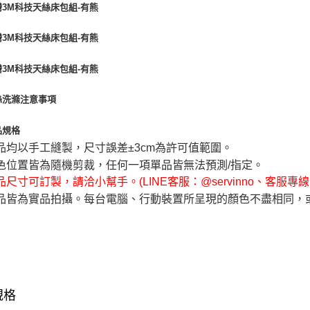
品均以手工縫製，尺寸誤差±3cm為許可值範圍。
色位置皆為隨機剪裁，任何一項單品皆無法預測/指定。
尺寸可訂製，請洽小幫手。(LINE客服：@servinno、客服專線 04-
品皆為實品拍攝。每台電腦、行動裝置所呈現的顏色不盡相同，
規格