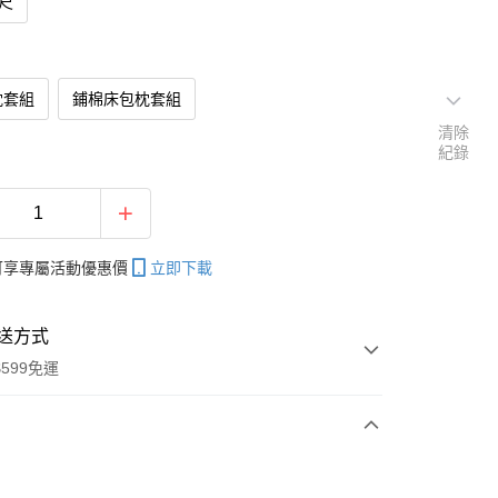
7尺
枕套組
鋪棉床包枕套組
清除
紀錄
帳可享專屬活動優惠價
立即下載
送方式
599免運
次付款