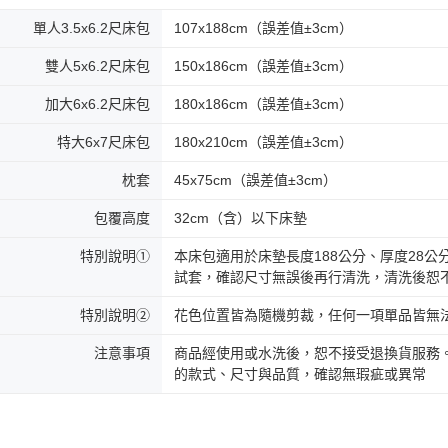
單人3.5x6.2尺床包
107x188cm（誤差值±3cm）
雙人5x6.2尺床包
150x186cm（誤差值±3cm）
加大6x6.2尺床包
180x186cm（誤差值±3cm）
特大6x7尺床包
180x210cm（誤差值±3cm）
枕套
45x75cm（誤差值±3cm）
包覆高度
32cm（含）以下床墊
特別說明①
本床包適用於床墊長度188公分、厚度28
試套，確認尺寸無誤後再行清洗，清洗後恕
特別說明②
花色位置皆為隨機剪裁，任何一項單品皆無
注意事項
商品經使用或水洗後，恕不接受退換貨服務
的款式、尺寸與品質，確認無瑕疵或異常