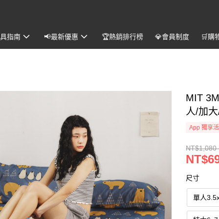
️寢具指南
📢最新優惠
🏆熱銷排行榜
💎會員制度
🛒購
MIT 
人/加大
App 獨享
NT$1,080 
NT$69
尺寸
單人3.5