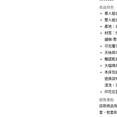
超商取貨
商品特色
LINE Pay
單人組合
雙人組合
Apple Pay
產地：
街口支付
材質：5
鋪棉-
悠遊付
可包覆3
全盈+PAY
天絲與
觸感乾
ATM付款
大幅降
本床包
運送方式
退換貨
清洗，
全家取貨
印花位
每筆NT$6
銷售重點
離島-全家
這款商品
每筆NT$6
套、枕套