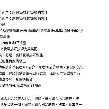
付款
內含：床包*1/枕套*1/收納袋*1
內含：床包*1/枕套*2/收納袋*1
台灣
0％萊賽爾纖維(天絲)/50％聚酯纖維(3M吸濕排汗專利)/
聚酯纖維
2cm(含)以下床墊
3M吸濕排汗技術完美搭配
爽、舒適，良好吸濕排汗性能
低細菌與塵蟎孳生
適用於床墊長度188公分、厚度28公分以內。為保障您的
權益，建議您購買後先自行試套，確認尺寸無誤後再行
清洗後恕不受理退換貨
付款
置隨機剪裁 無法指定 請知悉
0，滿NT$599(含以上)免運費
取貨付款
有單人組合和雙人組合可選擇。單人組合內含床包、被
0
和收納袋各一個，而雙人組合則是床包、被套、枕套各一