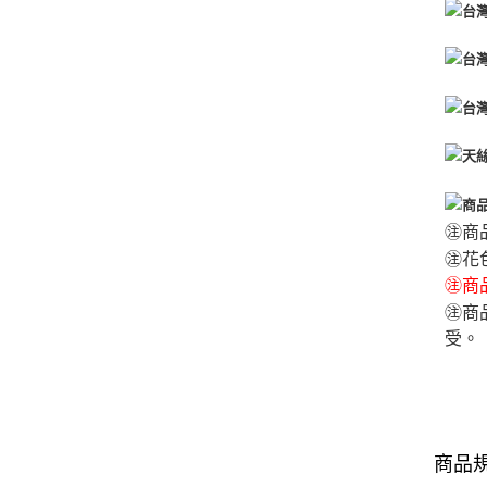
㊟商
㊟花
㊟商品
㊟商
受。
商品