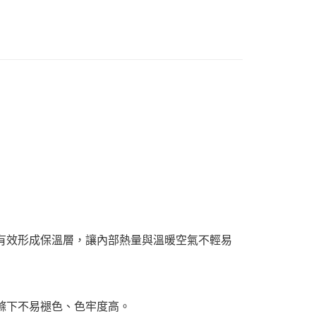
1取貨
0
郵寄包裹/大型物件運費另計)
00，滿NT$1,500(含以上)免運費
有效形成保溫層，讓內部熱量與溫暖空氣不輕易
滌下不易褪色、色牢度高。