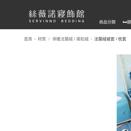
商品分類
🛏
首頁
材質 ∣ 保暖法蘭絨 / 搖粒絨
法蘭絨被套 / 枕套