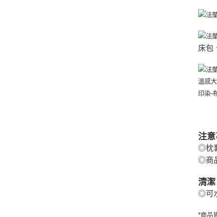
床包
溫感大
印染-
注意
◎枕
◎商
清潔
◎可
*商品