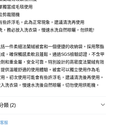
單獨當成毛毯使用
位剪裁隨機
有些許浮毛，此為正常現象，建議清洗再使用
洗，務必放入洗衣袋，慢速水洗自然晾曬，勿烘乾!
付款
包括一件柔細法蘭絨被套和一個便捷的收納袋。採用聚酯
0，滿NT$599(含以上)免運費
製成，確保觸感柔軟且蓬鬆。通過SGS檢驗認證，不含甲
取貨付款
染劑和重金屬，安全可靠。特別設計的高密度法蘭絨有效
0
，提供溫暖舒適的使用體驗。被套可以獨立使用作為毛
實用。初次使用可能會有些許浮毛，建議清洗後再使用。
家取貨
放入洗衣袋，慢速水洗後自然晾曬，切勿使用烘乾機。
0，滿NT$599(含以上)免運費
付款
類 (2)
0
暖法蘭絨 / 搖粒絨
法蘭絨被套 / 枕套
1取貨付款
客服
0
 套
法蘭絨▸被套(單人/雙人)