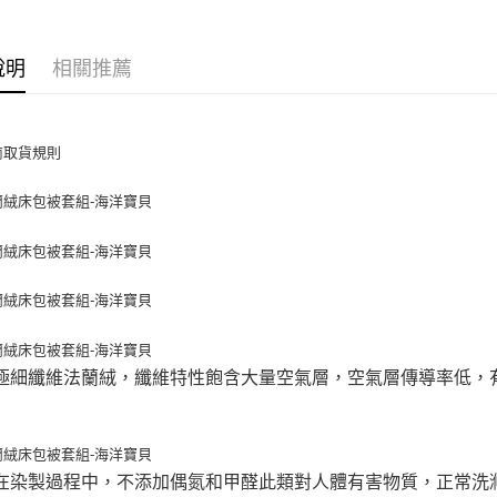
付款後7-1
每筆NT$6
說明
相關推薦
宅配(包含
每筆NT$1
極細纖維法蘭絨，纖維特性飽含大量空氣層，空氣層傳導率低，
在染製過程中，不添加偶氮和甲醛此類對人體有害物質，正常洗