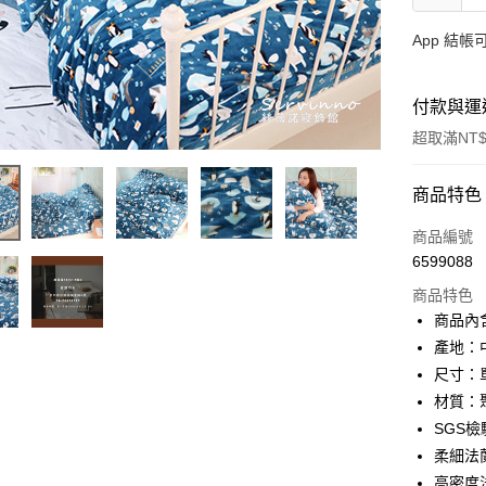
App 結
付款與運
超取滿NT$
付款方式
商品特色
信用卡一
商品編號
6599088
超商取貨
商品特色
LINE Pay
商品內含
產地：
Apple Pay
尺寸：單人
街口支付
材質：
SGS
悠遊付
柔細法
全盈+PAY
高密度