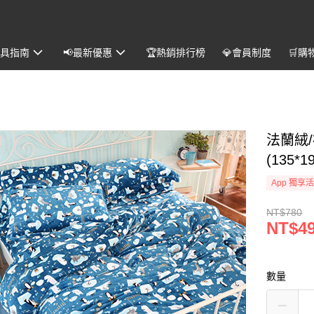
️寢具指南
📢最新優惠
🏆熱銷排行榜
💎會員制度
🛒購
法蘭絨/
(135*1
App 獨享
NT$780
NT$4
數量