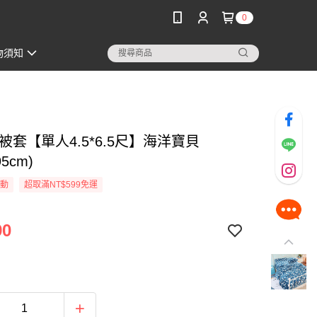
0
物須知
被套【單人4.5*6.5尺】海洋寶貝
95cm)
活動
超取滿NT$599免運
90