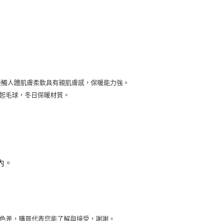
接觸人體肌膚柔軟具有親肌膚感，保暖能力強。
易起毛球，冬日保暖材質。
內。
些色差，購買代表您能了解與接受，謝謝。