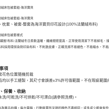
、枕套、被套-整套為海洋寶貝印花設計(100%法蘭絨布料)
躍進!布料-法蘭絨冬日柔軟溫暖，纖維間密度高、正常使用清潔下不易掉毛、
布料採用環保染劑印染布料，不刺激皮膚、正確洗滌不易褪色，不易縮水，不
事項
套花色位置隨機剪裁
品均以手工縫製，其尺寸會誤差±3%許可值範圍，不在瑕疵範圍
、保養、收納
水洗/可乾洗/不可烘乾/不可漂白(請參照洗標)。
皆為實品拍攝。每台電腦、行動裝置所呈現的顏色不盡相同，或多或少都會有