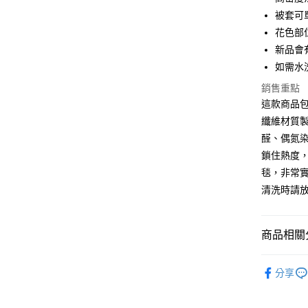
被套可
ATM付款
花色部
新品會
運送方式
如需水
全家取貨
銷售重點
這款商品
每筆NT$6
纖維材質
離島-全家
醛、偶氮
每筆NT$6
鎖住熱度
毯，非常
付款後全
清洗時請
每筆NT$6
7-11取貨
商品相關分
每筆NT$6
材質 ∣ 保
離島7-1
分享
每筆NT$6
單品 ∣ 被