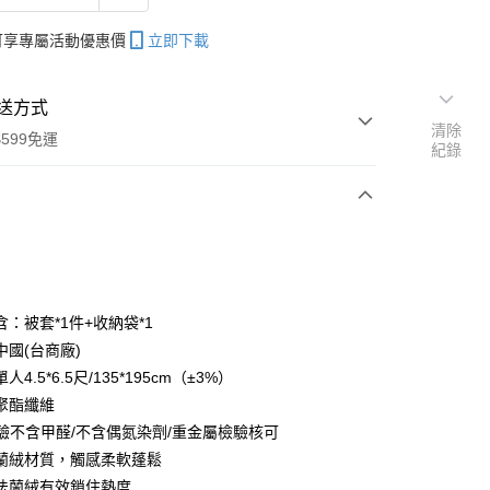
帳可享專屬活動優惠價
立即下載
送方式
清除
599免運
紀錄
次付款
付款
：被套*1件+收納袋*1
中國(台商廠)
4.5*6.5尺/135*195cm（±3%）
聚酯纖維
檢驗不含甲醛/不含偶氮染劑/重金屬檢驗核可
蘭絨材質，觸感柔軟蓬鬆
法蘭絨有效鎖住熱度