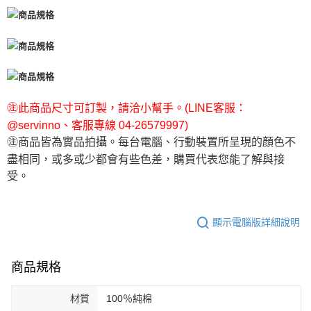
㊟此商品尺寸可訂製，請洽小幫手。(LINE客服：
@servinno、客服專線 04-26579997)
㊟商品皆為實品拍攝。每台電腦、行動裝置所呈現的顏色不
盡相同，或多或少都會有些色差，購買代表您能了解與接
受。
顯示電腦版詳細說明
商品規格
材質
100％純棉