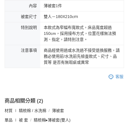
內容
薄被套1件
被套尺寸
雙人－180X210cｍ
特別說明
本款式為窄幅布寬款式，床品寬度超過
150cm，採用接布方式，位置花樣無法預
測、指定，請特別注意。
注意事項
商品經使用過或水洗過不接受退換服務，請
務必使用前/水洗前先檢査款式、尺寸、品
質等 是否有無瑕疵或異常
客服
商品相關分類 (2)
材質 ∣ 精梳棉 / 水洗棉
薄被套
單品 ∣ 被 套
精梳棉▸薄被套(雙人)