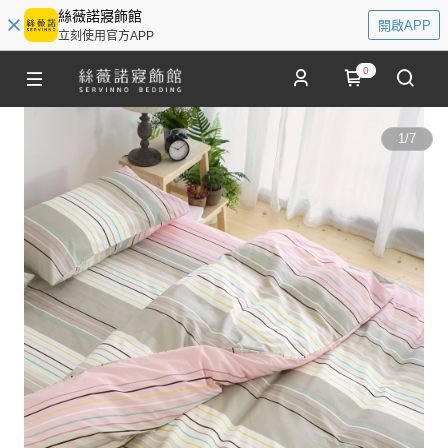
絲薇諾寢飾館
開啟APP
立刻使用官方APP
0
1
/
7