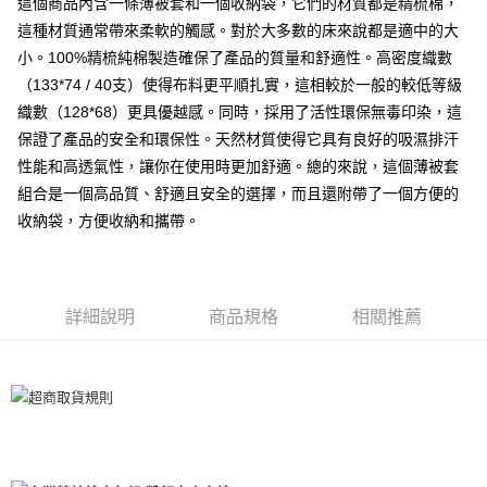
離島-全家取貨付款
這個商品內含一條薄被套和一個收納袋，它們的材質都是精梳棉，
每筆NT$60
這種材質通常帶來柔軟的觸感。對於大多數的床來說都是適中的大
小。100%精梳純棉製造確保了產品的質量和舒適性。高密度織數
付款後全家取貨
（133*74 / 40支）使得布料更平順扎實，這相較於一般的較低等級
每筆NT$60，滿NT$599(含以上)免運費
織數（128*68）更具優越感。同時，採用了活性環保無毒印染，這
保證了產品的安全和環保性。天然材質使得它具有良好的吸濕排汗
7-11取貨付款
性能和高透氣性，讓你在使用時更加舒適。總的來說，這個薄被套
每筆NT$60
組合是一個高品質、舒適且安全的選擇，而且還附帶了一個方便的
離島7-11取貨付款
收納袋，方便收納和攜帶。
每筆NT$60
付款後7-11取貨
每筆NT$60
詳細說明
商品規格
相關推薦
宅配(包含郵寄包裹/大型物件運費另計)
每筆NT$100，滿NT$1,500(含以上)免運費