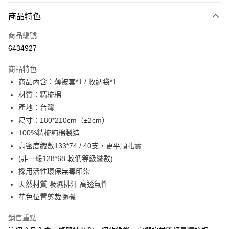
付款方式
商品特色
信用卡一次付款
商品編號
超商取貨付款
6434927
LINE Pay
商品特色
Apple Pay
商品內含：薄被套*1 / 收納袋*1
材質：精梳棉
街口支付
產地：台灣
悠遊付
尺寸：180*210cm（±2cm）
100%精梳純棉製造
全盈+PAY
高密度織數133*74 / 40支，更平順扎實
ATM付款
(非一般128*68 較低等級織數)
採用活性環保無毒印染
運送方式
天然材質 吸濕排汗 高透氣性
全家取貨付款
花色位置剪裁隨機
每筆NT$60，滿NT$599(含以上)免運費
銷售重點