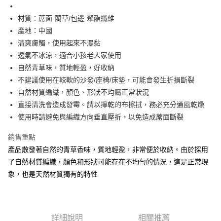
材質：蓆面-藺草/包邊-聚酯纖維
產地：中國
清爽膚觸，使用起來不濕黏
透氣不冰涼，適合小孩老人家使用
自然青草味，質地輕盈，好收納
不建議使用在較軟的沙發/座椅/床墊，可能會發生折損斷裂
自然材質編織，顏色、形狀不均屬正常狀況
直接清洗會造成發霉。請以擰乾的布擦拭，務必充分通風乾燥
使用時請避免與編織方向垂直壓折，以免造成蓆面斷裂
銷售重點
產品散發著自然的青草香味，質地輕盈，非常便於收納。由於採用
了自然材質編織，顏色和形狀可能存在不均勻的情況，這是正常現
象，也是天然材質獨有的特性
詳細說明
相關推薦