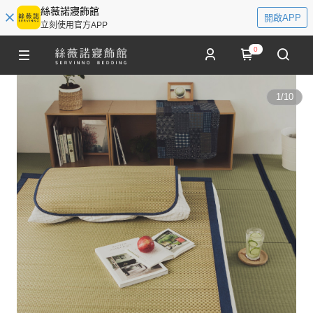
絲薇諾寢飾館
開啟APP
立刻使用官方APP
0
1
/
10