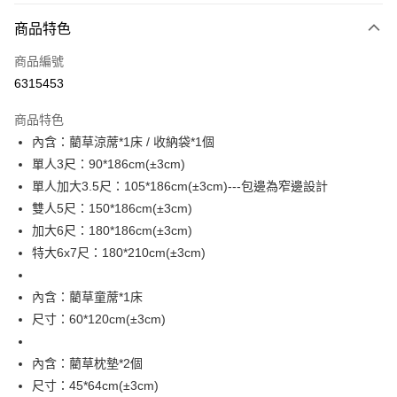
付款方式
商品特色
信用卡一次付款
商品編號
LINE Pay
6315453
Apple Pay
商品特色
街口支付
內含：藺草涼蓆*1床 / 收納袋*1個
單人3尺：90*186cm(±3cm)
悠遊付
單人加大3.5尺：105*186cm(±3cm)---包邊為窄邊設計
全盈+PAY
雙人5尺：150*186cm(±3cm)
加大6尺：180*186cm(±3cm)
ATM付款
特大6x7尺：180*210cm(±3cm)
運送方式
內含：藺草童蓆*1床
宅配(包含郵寄包裹/大型物件運費另計)
尺寸：60*120cm(±3cm)
每筆NT$100，滿NT$1,500(含以上)免運費
內含：藺草枕墊*2個
尺寸：45*64cm(±3cm)