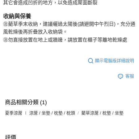
其它會造成凹折的地方，以免造成蓆面斷裂
收納與保養
㊟藺草季末收納，建議曬過太陽後(請避開中午烈日)，充分通
風乾燥後再折疊放入收納袋。
㊟勿直接放置在地上或牆邊，請放置在櫃子等離地乾燥處
顯示電腦版詳細說明
客服
商品相關分類 (1)
夏季涼蓆 ∣ 涼蓆 / 坐墊 / 枕墊 / 枕頭
藺草涼蓆 / 枕墊 / 坐墊
評價