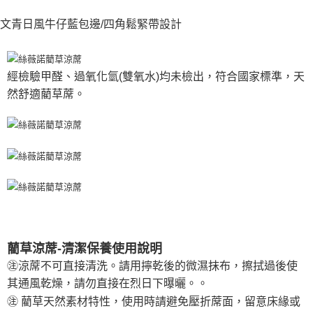
文青日風牛仔藍包邊/四角鬆緊帶設計
經檢驗甲醛、過氧化氫(雙氧水)均未檢出，符合國家標準，天
然舒適藺草蓆。
藺草涼蓆-清潔保養使用說明
㊟涼蓆不可直接清洗。請用擰乾後的微濕抹布，擦拭過後使
其通風乾燥，請勿直接在烈日下曝曬。。
㊟ 藺草天然素材特性，使用時請避免壓折蓆面，留意床緣或