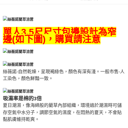
單人3.5尺尺寸包邊設計為窄
邊(如下圖)，購買請注意
絲薇諾-自然乾燥，呈現褐綠色，顏色有深有淺。一般市售-人
工染色，顏色鮮豔一致。
吸濕率是棉的3倍
夏日潮濕，像海綿般的藺草內部組織，環境過於潮濕時可儲
存空氣中水分子，調節空氣的濕度，在悶熱的夏天，不會貼
黏肌膚維持乾爽。