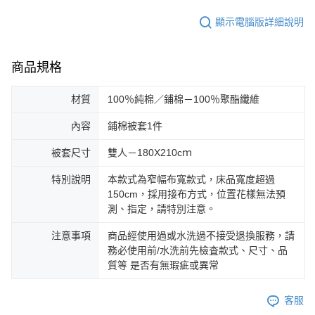
顯示電腦版詳細說明
商品規格
材質
100％純棉／鋪棉－100％聚酯纖維
內容
鋪棉被套1件
被套尺寸
雙人－180X210cｍ
特別說明
本款式為窄幅布寬款式，床品寬度超過
150cm，採用接布方式，位置花樣無法預
測、指定，請特別注意。
注意事項
商品經使用過或水洗過不接受退換服務，請
務必使用前/水洗前先檢査款式、尺寸、品
質等 是否有無瑕疵或異常
客服