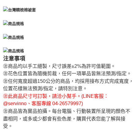
注意事項
㊟商品均以手工縫製，尺寸誤差±2%為許可值範圍。
㊟花色位置皆為隨機剪裁，任何一項單品皆無法預測/指定。
㊟任何寬度超過150公分的商品，均採用接布方式完成寬度，
位置花樣無法預測/指定，請特別注意。
㊟此商品尺寸可訂製，請洽小幫手。(LINE客服：
@servinno、客服專線 04-26579997)
㊟商品皆為實品拍攝。每台電腦、行動裝置所呈現的顏色不
盡相同，或多或少都會有些色差，購買代表您能了解與接
受。