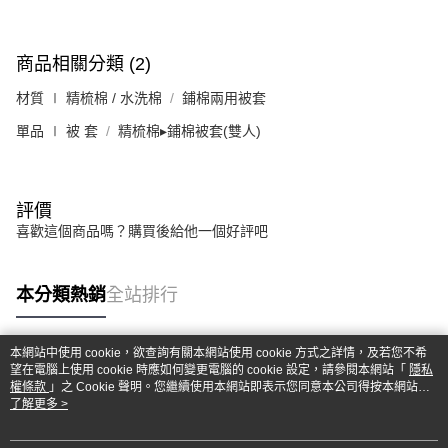
商品相關分類 (2)
材質 ∣ 精梳棉 / 水洗棉
鋪棉兩用被套
單品 ∣ 被 套
精梳棉▸鋪棉被套(雙人)
評價
喜歡這個商品嗎？購買後給他一個好評吧
本分類熱銷
全站排行
本網站中使用 cookie，欲查詢有關本網站使用 cookie 方式之詳情，及若您不希
熱門標籤
望在電腦上使用 cookie 時應如何變更電腦的 cookie 設定，請參閱本網站「
隱私
權條款
」之 Cookie 聲明。您繼續使用本網站即表示您同意本公司得按本網站使
用條款之 Cookie 聲明使用 cookie。
了解更多 >