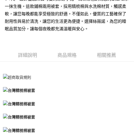
付款後全家取貨
一抹生機。這款鋪棉兩用被套，採用精梳棉與水洗棉材質，觸感柔
每筆NT$60，滿NT$599(含以上)免運費
軟，讓您每晚都能享受極致的舒適。不僅如此，優質的工藝確保了
耐用性與易於清洗，讓您的生活更為便捷。選擇絲薇諾，為您的睡
7-11取貨付款
眠品質加分，讓每個夜晚都充滿溫暖與安心。
每筆NT$60
離島7-11取貨付款
每筆NT$60
詳細說明
商品規格
相關推薦
付款後7-11取貨
每筆NT$60
宅配(包含郵寄包裹/大型物件運費另計)
每筆NT$100，滿NT$1,500(含以上)免運費