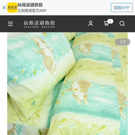
絲薇諾寢飾館
開啟APP
立刻使用官方APP
0
1
/
3