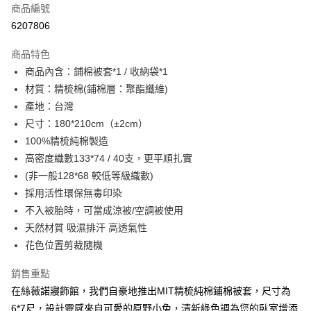
商品編號
超商取貨付款
6207806
LINE Pay
商品特色
Apple Pay
商品內含：鋪棉被套*1 / 收納袋*1
材質：精梳棉(鋪棉層：聚酯纖維)
街口支付
產地：台灣
悠遊付
尺寸：180*210cm（±2cm）
100%精梳純棉製造
全盈+PAY
高密度織數133*74 / 40支，更平順扎實
ATM付款
(非一般128*68 較低等級織數)
採用活性環保無毒印染
運送方式
不入被胎時，可當成涼被/空調被使用
全家取貨付款
天然材質 吸濕排汗 高透氣性
花色位置剪裁隨機
每筆NT$60，滿NT$599(含以上)免運費
離島-全家取貨付款
銷售重點
每筆NT$60
在絲薇諾寢飾館，我們自豪地推出MIT精梳純棉鋪棉被套，尺寸為
6*7尺，設計靈感來自可愛的原野小兔，清新綠色調為您的臥室增添