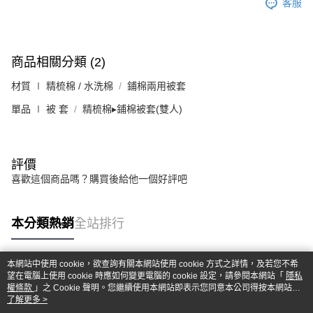
客服
商品相關分類 (2)
材質 ∣ 精梳棉 / 水洗棉
鋪棉兩用被套
單品 ∣ 被 套
精梳棉▸鋪棉被套(雙人)
評價
喜歡這個商品嗎？購買後給他一個好評吧
本分類熱銷
全站排行
本網站中使用 cookie，欲查詢有關本網站使用 cookie 方式之詳情，及若您不希
熱門標籤
望在電腦上使用 cookie 時應如何變更電腦的 cookie 設定，請參閱本網站「
隱私
權條款
」之 Cookie 聲明。您繼續使用本網站即表示您同意本公司得按本網站使
用條款之 Cookie 聲明使用 cookie。
了解更多 >