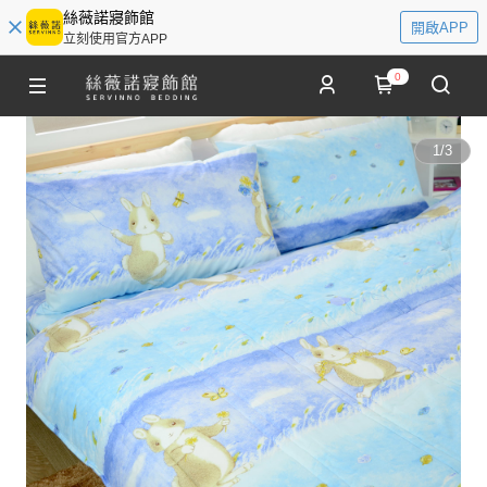
絲薇諾寢飾館
開啟APP
立刻使用官方APP
0
1
/
3