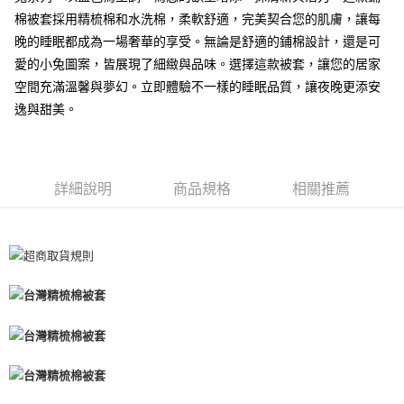
付款後全家取貨
棉被套採用精梳棉和水洗棉，柔軟舒適，完美契合您的肌膚，讓每
每筆NT$60，滿NT$599(含以上)免運費
晚的睡眠都成為一場奢華的享受。無論是舒適的鋪棉設計，還是可
愛的小兔圖案，皆展現了細緻與品味。選擇這款被套，讓您的居家
7-11取貨付款
空間充滿溫馨與夢幻。立即體驗不一樣的睡眠品質，讓夜晚更添安
每筆NT$60
逸與甜美。
離島7-11取貨付款
每筆NT$60
付款後7-11取貨
詳細說明
商品規格
相關推薦
每筆NT$60
宅配(包含郵寄包裹/大型物件運費另計)
每筆NT$100，滿NT$1,500(含以上)免運費