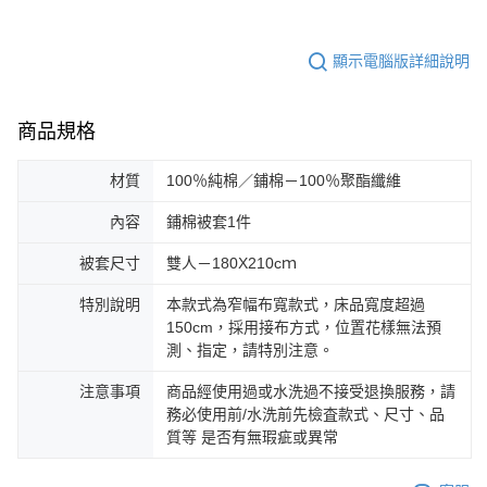
顯示電腦版詳細說明
商品規格
材質
100％純棉／鋪棉－100％聚酯纖維
內容
鋪棉被套1件
被套尺寸
雙人－180X210cｍ
特別說明
本款式為窄幅布寬款式，床品寬度超過
150cm，採用接布方式，位置花樣無法預
測、指定，請特別注意。
注意事項
商品經使用過或水洗過不接受退換服務，請
務必使用前/水洗前先檢査款式、尺寸、品
質等 是否有無瑕疵或異常