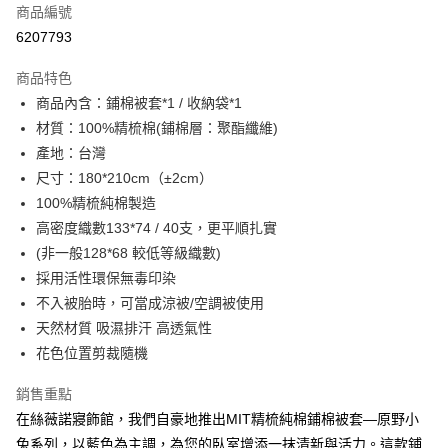
商品編號
超商取貨付款
6207793
LINE Pay
商品特色
Apple Pay
商品內含：鋪棉被套*1 / 收納袋*1
材質：100%精梳棉(鋪棉層：聚酯纖維)
街口支付
產地：台灣
悠遊付
尺寸：180*210cm（±2cm）
100%精梳純棉製造
全盈+PAY
高密度織數133*74 / 40支，更平順扎實
ATM付款
(非一般128*68 較低等級織數)
採用活性環保無毒印染
運送方式
不入被胎時，可當成涼被/空調被使用
全家取貨付款
天然材質 吸濕排汗 高透氣性
花色位置剪裁隨機
每筆NT$60，滿NT$599(含以上)免運費
離島-全家取貨付款
銷售重點
每筆NT$60
在絲薇諾寢飾館，我們自豪地推出MIT精梳純棉鋪棉被套—原野小
兔系列，以藍色為主調，為您的臥室增添一抹清新與活力。這款鋪