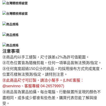
注意事項
㊟商品均以手工縫製，尺寸誤差±2%為許可值範圍。
㊟花色位置皆為隨機剪裁，任何一項單品皆無法預測/指定。
㊟任何寬度超過150公分的商品，均採用接布方式完成寬度，
位置花樣無法預測/指定，請特別注意。
㊟此商品尺寸可訂製，請洽小幫手。(LINE客服：
@servinno、客服專線 04-26579997)
㊟商品皆為實品拍攝。每台電腦、行動裝置所呈現的顏色不
盡相同，或多或少都會有些色差，購買代表您能了解與接
受。