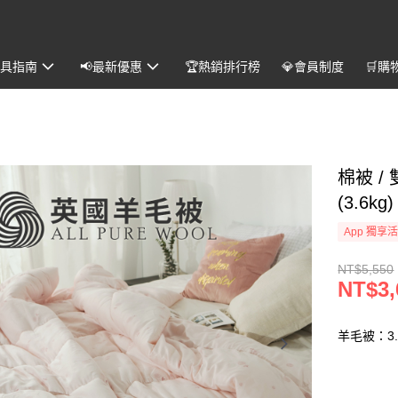
️寢具指南
📢最新優惠
🏆熱銷排行榜
💎會員制度
🛒購
棉被 /
(3.6kg)
App 獨享
NT$5,550
NT$3,
羊毛被：3.