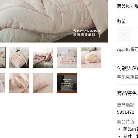
商品尺寸
數量
App 結
付款與運
宅配免運
付款方式
商品特色
信用卡一
商品編號
5931472
LINE Pay
商品特色
Apple Pay
商品內含
尺寸：雙