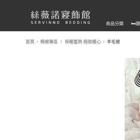
商品分類
🛏
首頁
棉被專區 ∣ 保暖蓄熱 極致暖心
羊毛被