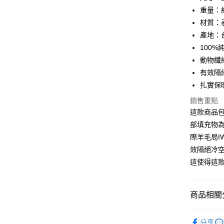
街口支付
重量：約
悠遊付
材質：表
產地：
全盈+PAY
100%
ATM付款
動物纖
有效隔
扎實保
運送方式
銷售重點
宅配(包含
這款商品
每筆NT$1
部填充物為
際羊毛局I
免運費
效隔絕冷
免運費
這使得這
商品相關分
棉被專區 
分享