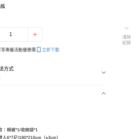
規格
清除
紀錄
帳可享專屬活動優惠價
立即下載
送方式
費
次付款
：棉被*1/收納袋*1
人6*7尺/180*210cm（±3cm）