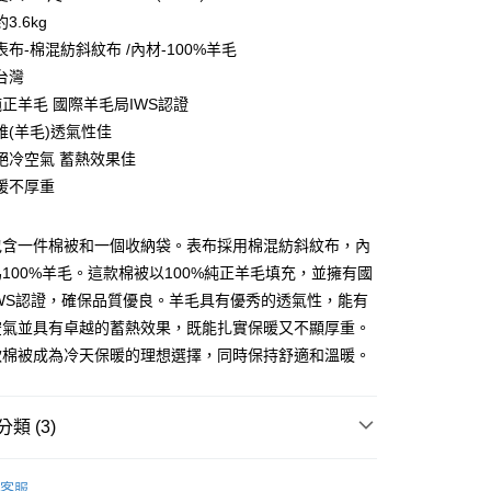
3.6kg
布-棉混紡斜紋布 /內材-100%羊毛
台灣
純正羊毛 國際羊毛局IWS認證
維(羊毛)透氣性佳
絕冷空氣 蓄熱效果佳
暖不厚重
郵寄包裹/大型物件運費另計)
包含一件棉被和一個收納袋。表布採用棉混紡斜紋布，內
00，滿NT$1,500(含以上)免運費
100%羊毛。這款棉被以100%純正羊毛填充，並擁有國
WS認證，確保品質優良。羊毛具有優秀的透氣性，能有
空氣並具有卓越的蓄熱效果，既能扎實保暖又不顯厚重。
款棉被成為冷天保暖的理想選擇，同時保持舒適和溫暖。
類 (3)
∣ 保暖蓄熱 極致暖心
羊毛被
客服