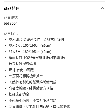
付款方式
商品特色
信用卡一次付款
商品編號
LINE Pay
5587004
Apple Pay
商品特色
街口支付
雙人組合:柔絲蓆*1件，柔絲枕套*2個
雙人5尺: 150*195cm(±2cm)
悠遊付
加大6尺: 180*195cm(±2cm)
全盈+PAY
蓆面材質:100%天然紙纖維(植物纖維)
包邊材質:聚酯纖維
ATM付款
產地:台商中國廠
***蓆面花樣隨機出貨***
運送方式
天然植物製成的紙纖維編織而成
宅配(包含郵寄包裹/大型物件運費另計)
高密度編織，結構緊實有韌性
每筆NT$100，滿NT$1,500(含以上)免運費
軟硬床都適合
不夾髮不夾肉，不會有毛刺問題
交叉編織，空氣能自由通過，降低悶熱感