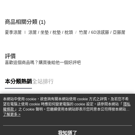
商品相關分類 (1)
夏季涼蓆 ∣ 涼蓆 / 坐墊 / 枕墊 / 枕頭
竹蓆 / 6D涼感藤 / 亞藤蓆
評價
喜歡這個商品嗎？購買後給他一個好評吧
本分類熱銷
全站排行
本網站中使用 cookie，欲查詢有關本網站使用 cookie 方式之詳情，及若您不希
熱門標籤
望在電腦上使用 cookie 時應如何變更電腦的 cookie 設定，請參閱本網站「
隱私
權條款
」之 Cookie 聲明。您繼續使用本網站即表示您同意本公司得按本網站使
用條款之 Cookie 聲明使用 cookie。
了解更多 >
我知道了