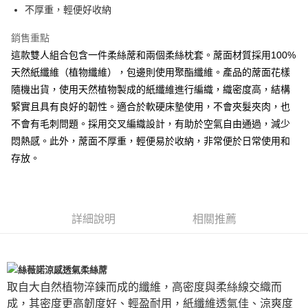
不厚重，輕便好收納
銷售重點
這款雙人組合包含一件柔絲蓆和兩個柔絲枕套。蓆面材質採用100%
天然紙纖維（植物纖維），包邊則使用聚酯纖維。產品的蓆面花樣
隨機出貨，使用天然植物製成的紙纖維進行編織，織密度高，結構
緊實且具有良好的韌性。適合於軟硬床墊使用，不會夾髮夾肉，也
不會有毛刺問題。採用交叉編織設計，有助於空氣自由通過，減少
悶熱感。此外，蓆面不厚重，輕便易於收納，非常便於日常使用和
存放。
詳細說明
相關推薦
取自大自然植物淬鍊而成的纖維，高密度與柔絲線交織而
成，其密度更高韌度好、輕盈耐用，紙纖維透氣佳、涼爽度