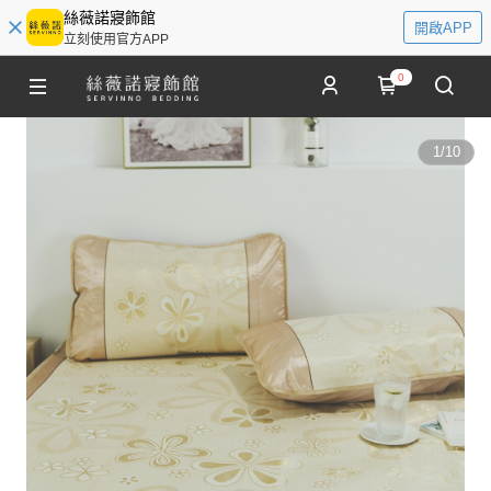
絲薇諾寢飾館
開啟APP
立刻使用官方APP
0
1
/
10