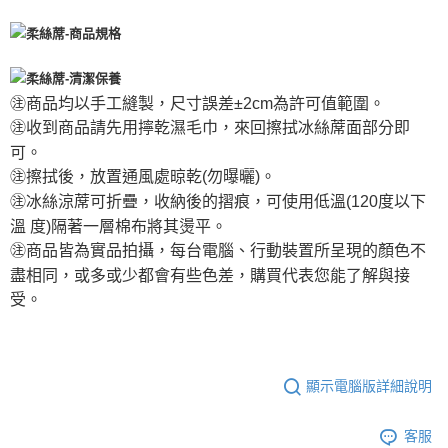
㊟商品均以手工縫製，尺寸誤差±2cm為許可值範圍。
㊟收到商品請先用擰乾濕毛巾，來回擦拭冰絲蓆面部分即
可。
㊟擦拭後，放置通風處晾乾(勿曝曬)。
㊟冰絲涼蓆可折疊，收納後的摺痕，可使用低溫(120度以下
溫 度)隔著一層棉布將其燙平。
㊟商品皆為實品拍攝，每台電腦、行動裝置所呈現的顏色不
盡相同，或多或少都會有些色差，購買代表您能了解與接
受。
顯示電腦版詳細說明
客服