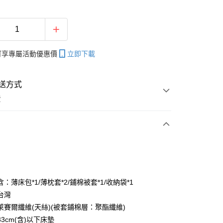
帳可享專屬活動優惠價
立即下載
送方式
費
次付款
：薄床包*1/薄枕套*2/鋪棉被套*1/收納袋*1
台灣
萊賽爾纖維(天絲)(被套鋪棉層：聚酯纖維)
3cm(含)以下床墊