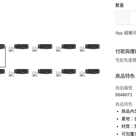
數量
App 結
付款與運
宅配免運
付款方式
商品特色
信用卡一
商品編號
5546071
LINE Pay
商品特色
Apple Pay
商品內含
產地：
街口支付
材質：
悠遊付
可包覆3