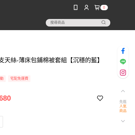
0
 60支天絲-薄床包鋪棉被套組【沉穩的藍】
活動
宅配免運費
680
先逛
人氣
商品