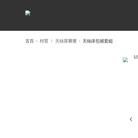
首頁
材質 ∣ 天絲萊賽爾
天絲床包被套組