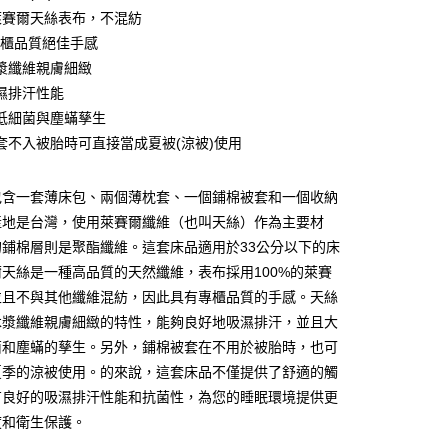
%萊賽爾天絲表布，不混紡
 專櫃品質絕佳手感
漿纖維親膚細緻
濕排汗性能
低細菌與塵蟎孳生
套不入被胎時可直接當成夏被(涼被)使用
郵寄包裹/大型物件運費另計)
00，滿NT$1,500(含以上)免運費
包含一套薄床包、兩個薄枕套、一個鋪棉被套和一個收納
產地是台灣，使用萊賽爾纖維（也叫天絲）作為主要材
的鋪棉層則是聚酯纖維。這套床品適用於33公分以下的床
天絲是一種高品質的天然纖維，表布採用100%的萊賽
並且不與其他纖維混紡，因此具有專櫃品質的手感。天絲
木漿纖維親膚細緻的特性，能夠良好地吸濕排汗，並且大
菌和塵蟎的孳生。另外，鋪棉被套在不用於被胎時，也可
夏季的涼被使用。的來說，這套床品不僅提供了舒適的觸
有良好的吸濕排汗性能和抗菌性，為您的睡眠環境提供更
度和衛生保護。