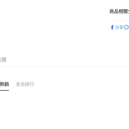
商品相關分
材質 ∣ 
分享
材質 ∣ 
套組 ∣ 
風格 ∣ 格
推薦
風格 ∣ 格
尺寸 ∣ 雙人
尺寸 ∣ 加大
熱銷
全站排行