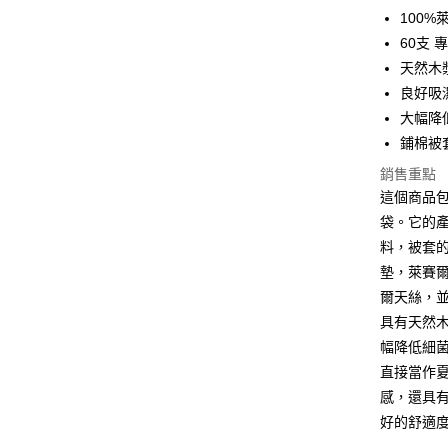
100
全盈+PAY
60支
ATM付款
天然木
良好吸
大幅降
運送方式
鋪棉被
宅配(包含
銷售重點
每筆NT$1
這個商品
袋。它的
免運費
料，被套
免運費
墊，萊賽爾
爾天絲，
具有天然
幅降低細
直接當作
感，還具
好的舒適