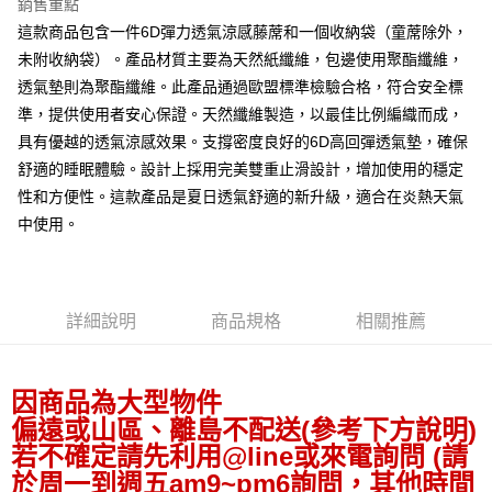
銷售重點
這款商品包含一件6D彈力透氣涼感藤蓆和一個收納袋（童蓆除外，
未附收納袋）。產品材質主要為天然紙纖維，包邊使用聚酯纖維，
透氣墊則為聚酯纖維。此產品通過歐盟標準檢驗合格，符合安全標
準，提供使用者安心保證。天然纖維製造，以最佳比例編織而成，
具有優越的透氣涼感效果。支撐密度良好的6D高回彈透氣墊，確保
舒適的睡眠體驗。設計上採用完美雙重止滑設計，增加使用的穩定
性和方便性。這款產品是夏日透氣舒適的新升級，適合在炎熱天氣
中使用。
詳細說明
商品規格
相關推薦
因商品為大型物件
偏遠或山區、離島不配送(參考下方說明)
若不確定請先利用@line或來電詢問 (請
於周一到週五am9~pm6詢問，其他時間