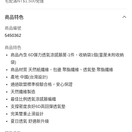
宅配滿NT$1,500免運
付款方式
商品特色
信用卡一次付款
商品編號
LINE Pay
5450362
Apple Pay
商品特色
街口支付
商品內含:6D彈力透氣涼感藤蓆-1件、收納袋1個(童蓆未附收納
袋)
悠遊付
商品材質:天然紙纖維、包邊:聚酯纖維、透氣墊:聚酯纖維
全盈+PAY
產地:中國(台灣設計)
通過歐盟標準檢驗合格，安心保證
ATM付款
天然纖維製造
最佳比例透氣涼感藤編織
運送方式
支撐密度良好6D高回彈透氣墊
宅配(包含郵寄包裹/大型物件運費另計)
完美雙重止滑設計
每筆NT$100，滿NT$1,500(含以上)免運費
夏日透氣 舒適新升級