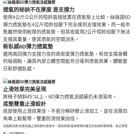
透氣的秘訣不在厚度 是支撐力
使用4公斤/2公斤的啞鈴直接放置在透氣墊上比較，絲薇諾6D
彈力透氣墊在4公斤啞鈴加壓下完全達到支撐效果，而一般市
售雖然使用較厚的透氣墊，但其密度用2公斤啞鈴加壓下無法
支撐其重量，使其透氣的空間消失。
新臥感6D彈力透氣墊
選用高回彈力支撐力佳的高密度彈力透氣墊，有效支撐身體
的每個點，讓其內部立體空間能充分達到透氣效果，體驗夏
日新舒適臥感。
止滑效果完美呈現
將椅子傾斜45°以上，6D彈力透氣涼感藤仍未滑落地。
底墊雙重止滑設計
底部使用止滑效果佳、不易分解矽膠止滑加工，並在涼蓆四
角車上鬆緊帶，雙重防滑效果加倍。
涼感藤涼蓆/坐墊背面止滑矽膠在使用中，因與床墊/座椅摩擦所產生的些微矽膠掉落，為正常現
象，不影響使用。