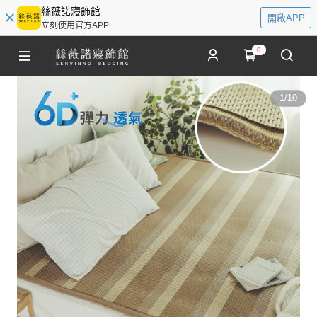
絲薇諾寢飾館
開啟APP
立刻使用官方APP
0
1
/
10