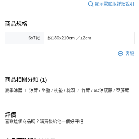
顯示電腦版詳細說明
商品規格
6x7尺
約180x210cm ／±2cm
客服
商品相關分類 (1)
夏季涼蓆 ∣ 涼蓆 / 坐墊 / 枕墊 / 枕頭
竹蓆 / 6D涼感藤 / 亞藤蓆
評價
喜歡這個商品嗎？購買後給他一個好評吧