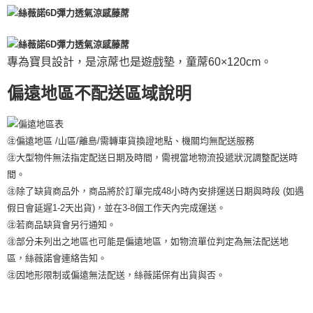
專為寶貝設計，是涼蓆也是遊戲墊，童蓆60×120cm。
偏遠地區不配送區域說明
㊟偏遠地區 /山區/離島/需轉車貨換證地點、機關均無配送服務
㊟大型物件無法指定配送日期及時間，需視當地物流投遞狀況調整配送時
間。
㊟除了缺貨商品外，商品將於訂單完成48小時內安排運送日期與時段 (如遇
假日會延遲1-2天出貨)，並在3-8個工作天內完成運送。
㊟若商品缺貨會另行通知。
㊟部分未列出之地區也可能是偏遠地區，如物流單位判定為無法配送地
區，絲薇諾會連絡告知。
㊟因地形限制或偏遠無法配送，絲薇諾保有出貨與否。