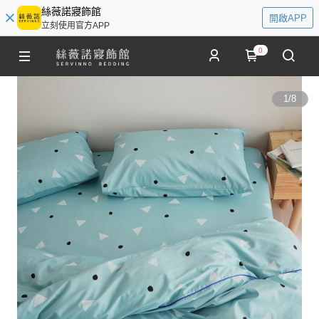
絲薇諾寢飾館
開啟APP
立刻使用官方APP
0
1
/
8