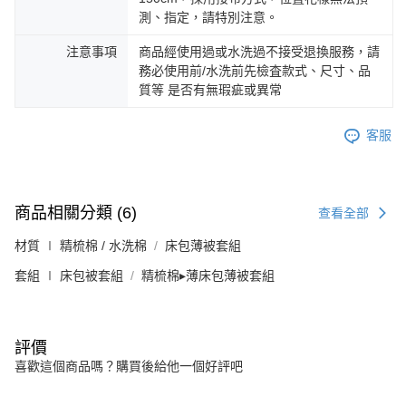
測、指定，請特別注意。
注意事項
商品經使用過或水洗過不接受退換服務，請
務必使用前/水洗前先檢査款式、尺寸、品
質等 是否有無瑕疵或異常
客服
商品相關分類 (6)
查看全部
材質 ∣ 精梳棉 / 水洗棉
床包薄被套組
套組 ∣ 床包被套組
精梳棉▸薄床包薄被套組
評價
喜歡這個商品嗎？購買後給他一個好評吧