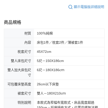
顯示電腦版詳細說明
商品規格
材質
100％純棉
內容
床包1件／枕套2件／薄被套1件
枕套尺寸
45X72cm
雙人床包尺寸
5尺－150X186cm
雙人加大床包尺
6尺－180X186cｍ
寸
可包覆床墊高度
26cm以下床墊
被套尺寸
雙人－180X210cｍ
特別說明
本款式為窄幅布寬款式，床品寬度超過
150cm，採用接布方式，位置花樣無法預