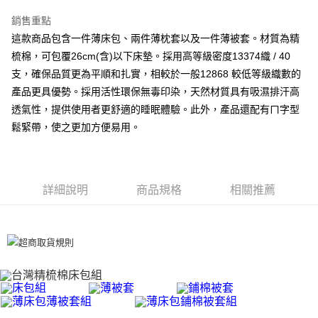
離島-全家取貨付款
銷售重點
每筆NT$60
這款商品包含一件薄床包、兩件薄枕套以及一件薄被套。材質為精
梳棉，可包覆26cm(含)以下床墊。採用高等級密度13374織 / 40
付款後全家取貨
支，確保品質更為平順和扎實，相較於一般12868 較低等級織數的
每筆NT$60，滿NT$599(含以上)免運費
產品更具優勢。採用活性環保無毒印染，天然材質具有吸濕排汗高
透氣性，提供使用者更舒適的睡眠體驗。此外，產品還配有ㄇ字型
7-11取貨付款
鬆緊帶，使之更加方便易用。
每筆NT$60
離島7-11取貨付款
每筆NT$60
詳細說明
商品規格
相關推薦
付款後7-11取貨
每筆NT$60
宅配(包含郵寄包裹/大型物件運費另計)
每筆NT$100，滿NT$1,500(含以上)免運費
免運費
免運費