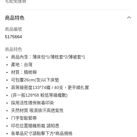
宅配免運費
付款方式
商品特色
信用卡一次付款
商品編號
超商取貨付款
5175664
LINE Pay
商品特色
Apple Pay
商品內含：薄床包*1/薄枕套*2/薄被套*1
產地：台灣
街口支付
材質：精梳棉
悠遊付
可包覆26cm(含)以下床墊
高等級密度133*74織 / 40支，更平順扎實
全盈+PAY
(非一般128*68 較低等級織數)
ATM付款
採用活性環保無毒印染
天然材質 吸濕排汗高透氣性
運送方式
ㄇ字型鬆緊帶
全家取貨付款
印花位置隨機剪裁 請知悉
各單品尺寸請點擊下方*商品規格
每筆NT$60，滿NT$599(含以上)免運費