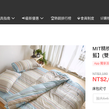
️寢具指南
📢最新優惠
🏆熱銷排行榜
💎會員制度
🛒購
MIT
藍】(雙
App 獨享
NT$3,180
NT$2,
床包尺寸
加大6x6