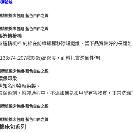
製造精梳棉
製造精梳棉 純棉在紡織過程移除短纖維，留下品質較好的長纖維
(133x74 ,207織紗數)高密度，面料扎實透氣性佳!
環保印染
灣知名印染廠染製。
環保染劑，染製過程中，不添加偶氮和甲醛有害物質，正常洗滌
棉床包系列