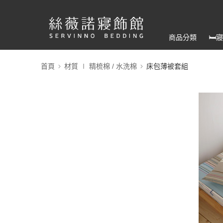
商品分類
🛏
首頁
材質 ∣ 精梳棉 / 水洗棉
床包薄被套組