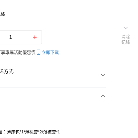
規格
清除
紀錄
帳可享專屬活動優惠價
立即下載
送方式
費
次付款
付款
：薄床包*1/薄枕套*2/薄被套*1