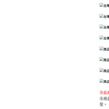
㊟此商
㊟商
受。