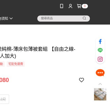
0
物須知
精梳純棉-薄床包薄被套組 【自由之線-
人加大)
活動
宅配免運費
080
.2尺