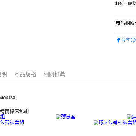
7-11取貨
移位，讓
每筆NT$6
離島7-1
商品相關分
每筆NT$6
材質 ∣ 精
分享
付款後7-1
套組 ∣ 
每筆NT$6
風格 ∣ 格
宅配(包含
風格 ∣ 格
每筆NT$1
說明
商品規格
相關推薦
尺寸 ∣ 雙人
免運費
尺寸 ∣ 加大
免運費