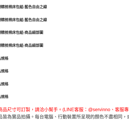
品尺寸可訂製，請洽小幫手。(LINE客服：@servinno、客服專線 0
品皆為實品拍攝。每台電腦、行動裝置所呈現的顏色不盡相同，