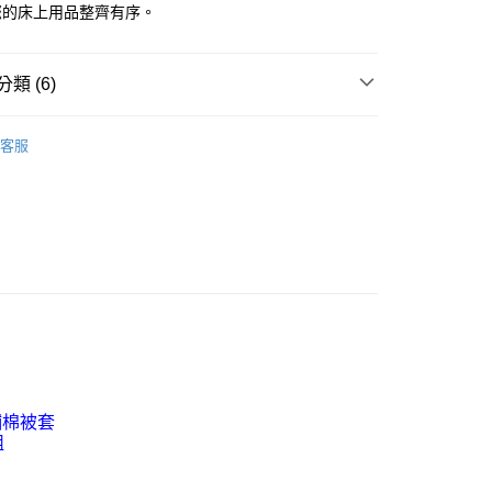
付款
您的床上用品整齊有序。
0
1取貨付款
類 (6)
0
梳棉 / 水洗棉
床包薄被套組
客服
1取貨
床包被套組
精梳棉▸薄床包薄被套組
0
紋 線條 幾何 • 北歐普普
雙人 / 150X186
郵寄包裹/大型物件運費另計)
紋 線條 幾何 • 北歐普普
加大 / 180X186
00，滿NT$1,500(含以上)免運費
 / 150X186
床包薄被套組
 / 180X186
床包薄被套組