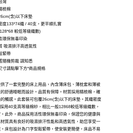
台灣
精梳棉
6cm(含)以下床墊
度133*74織 / 40支，更平順扎實
128*68 較低等級織數)
性環保無毒印染
質 吸濕排汗高透氣性
鬆緊帶
置隨機剪裁 請知悉
尺寸請點擊下方*商品規格
付款
提供了一套完整的床上用品，內含薄床包、薄枕套和薄被
0，滿NT$599(含以上)免運費
您的舒適睡眠而設計。品質有保障。材質採用精梳棉，確
取貨付款
的觸感。此套裝可包覆26cm(含)以下的床墊。其織密度
0
4，採用40支高等級棉紗，相比一般12868較低等級織數，
實。此外，商品採用活性環保無毒印染，保證您的健康與
家取貨
然材質具有良好的吸濕排汗性能和高透氣性，助您享受一
0，滿NT$599(含以上)免運費
眠。床包設計為ㄇ字型鬆緊帶，使安裝更簡便，床品不易