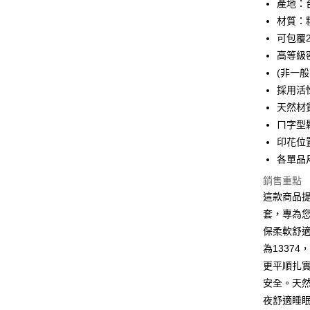
產地：
Apple Pay
材質：
街口支付
可包覆2
高等級密
悠遊付
(非一般
全盈+PAY
採用活
天然材
ATM付款
ㄇ字型
印花位
運送方式
各單品
全家取貨
銷售重點
這款商品
每筆NT$6
套，專為
離島-全家
保柔軟舒適
每筆NT$6
為1337
更平順扎
付款後全
安全。天
每筆NT$6
夜舒適睡