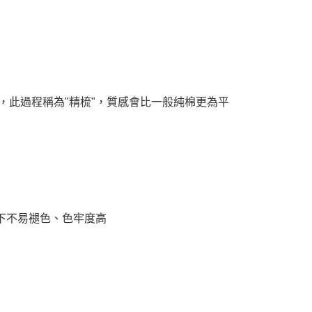
，此過程稱為"精梳"，質感會比一般純棉更為平
下不易褪色、色牢度高