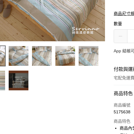
商品尺寸
數量
App 結
付款與運
宅配免運
付款方式
商品特色
信用卡一
商品編號
5175638
超商取貨
商品特色
LINE Pay
商品內含