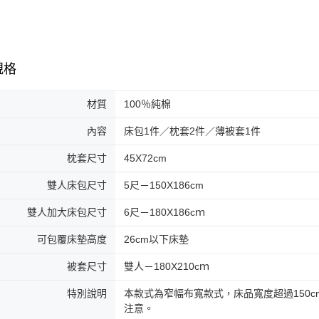
規格
材質
100％純棉
內容
床包1件／枕套2件／薄被套1件
枕套尺寸
45X72cm
雙人床包尺寸
5尺－150X186cm
雙人加大床包尺寸
6尺－180X186cｍ
可包覆床墊高度
26cm以下床墊
被套尺寸
雙人－180X210cｍ
特別說明
本款式為窄幅布寬款式，床品寬度超過150
注意。