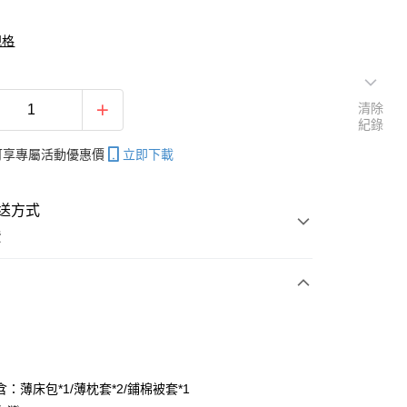
規格
清除
紀錄
帳可享專屬活動優惠價
立即下載
送方式
費
次付款
付款
：薄床包*1/薄枕套*2/鋪棉被套*1