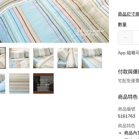
商品尺寸
數量
App 結
付款與運
宅配免運
付款方式
商品特色
信用卡一
商品編號
5161763
超商取貨
商品特色
LINE Pay
商品內含