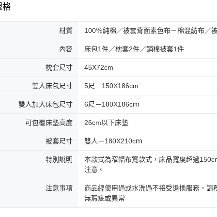
規格
材質
100％純棉／被套背面素色布－棉混紡布／被
內容
床包1件／枕套2件／鋪棉被套1件
枕套尺寸
45X72cm
雙人床包尺寸
5尺－150X186cm
雙人加大床包尺寸
6尺－180X186cｍ
可包覆床墊高度
26cm以下床墊
被套尺寸
雙人－180X210cｍ
特別說明
本款式為窄幅布寬款式，床品寬度超過150
注意。
注意事項
商品經使用過或水洗過不接受退換服務，請務
無瑕疵或異常