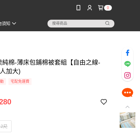
0
物須知
精梳純棉-薄床包鋪棉被套組【自由之線-
人加大)
活動
宅配免運費
280
.2尺