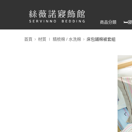
商品分類
🛏
首頁
材質 ∣ 精梳棉 / 水洗棉
床包鋪棉被套組