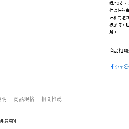
7-11取貨
織/40支
每筆NT$6
性環保無
汗和高透
離島7-1
被胎時，
每筆NT$6
驗。
付款後7-1
每筆NT$6
商品相關分
宅配(包含
材質 ∣ 精
每筆NT$1
分享
套組 ∣ 
免運費
風格 ∣ 格
免運費
風格 ∣ 格
說明
商品規格
相關推薦
尺寸 ∣ 雙人
尺寸 ∣ 加大