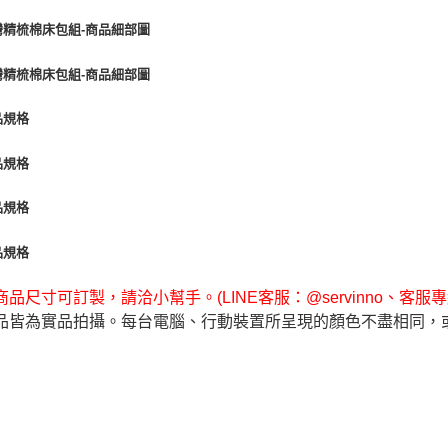
品尺寸可訂製，請洽小幫手。(LINE客服：@servinno、客服專線 0
品皆為實品拍攝。每台電腦、行動裝置所呈現的顏色不盡相同，