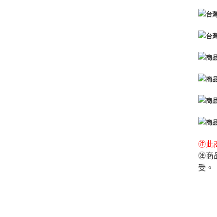
㊟此商
㊟商
受。