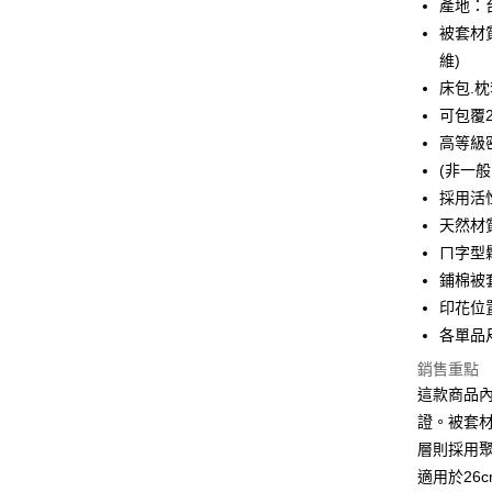
產地：
Apple Pay
被套材
街口支付
維)
床包.
悠遊付
可包覆2
全盈+PAY
高等級密
(非一般
ATM付款
採用活
天然材
運送方式
ㄇ字型
鋪棉被
全家取貨
印花位
每筆NT$6
各單品
離島-全家
銷售重點
每筆NT$6
這款商品
證。被套
付款後全
層則採用
每筆NT$6
適用於26