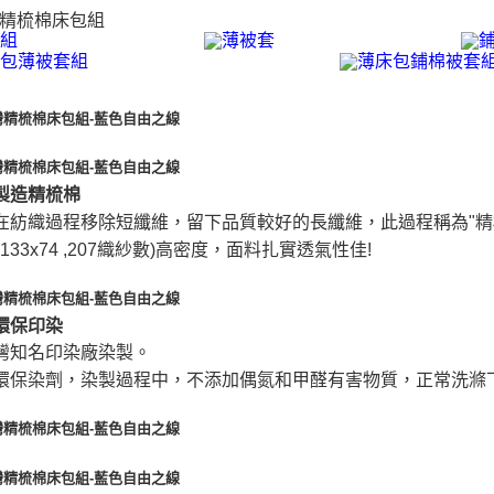
製造精梳棉
在紡織過程移除短纖維，留下品質較好的長纖維，此過程稱為"精
(133x74 ,207織紗數)高密度，面料扎實透氣性佳!
環保印染
灣知名印染廠染製。
環保染劑，染製過程中，不添加偶氮和甲醛有害物質，正常洗滌