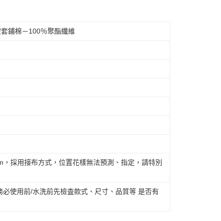
套鋪棉－100％聚酯纖維
cm，採用接布方式，位置花樣無法預測、指定，請特別
必使用前/水洗前先檢査款式、尺寸、品質等 是否有