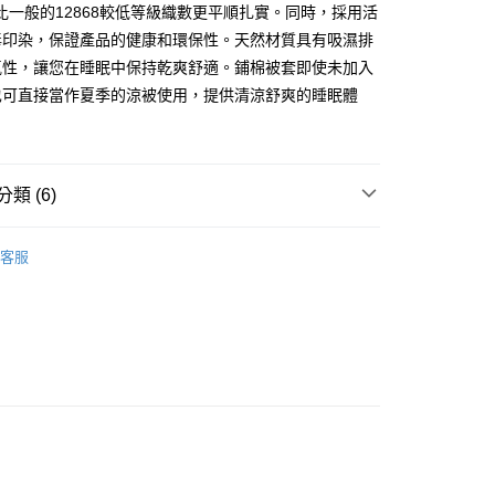
付款
，比一般的12868較低等級織數更平順扎實。同時，採用活
0
毒印染，保證產品的健康和環保性。天然材質具有吸濕排
氣性，讓您在睡眠中保持乾爽舒適。鋪棉被套即使未加入
1取貨付款
也可直接當作夏季的涼被使用，提供清涼舒爽的睡眠體
0
1取貨
0
類 (6)
郵寄包裹/大型物件運費另計)
梳棉 / 水洗棉
床包鋪棉被套組
00，滿NT$1,500(含以上)免運費
客服
床包被套組
精梳棉▸薄床包鋪棉被套組
紋 線條 幾何 • 北歐普普
雙人 / 150X186
紋 線條 幾何 • 北歐普普
加大 / 180X186
 / 150X186
床包鋪棉被套組
 / 180X186
床包鋪棉被套組