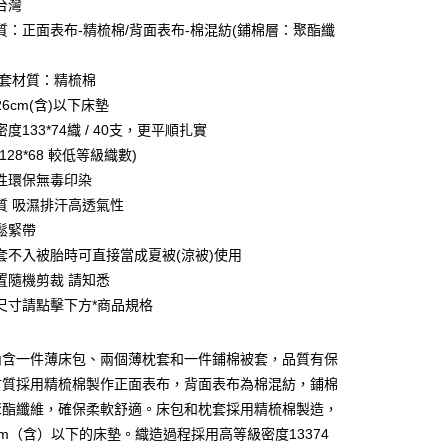
台灣
質：正面表布-精梳棉/背面表布-棉混紡(鋪棉層：聚酯纖
枕套材質：精梳棉
6cm(含)以下床墊
度133*74織 / 40支，更平順扎實
128*68 較低等級織數)
性環保無毒印染
質 吸濕排汗高透氣性
鬆緊帶
套不入被胎時可直接當成夏被(涼被)使用
付款
置隨機剪裁 請知悉
0，滿NT$599(含以上)免運費
尺寸請點擊下方*商品規格
取貨付款
0
內含一件薄床包、兩個薄枕套和一件鋪棉被套，品質有保
材質採用精梳棉製作正面表布，背面表布為棉混紡，鋪棉
家取貨
聚酯纖維，確保柔軟舒適。床包和枕套採用精梳棉製造，
0，滿NT$599(含以上)免運費
cm（含）以下的床墊。織造過程採用高等級密度13374