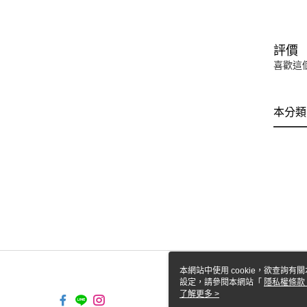
評價
喜歡這
本分類
本網站中使用 cookie，欲查詢有關
設定，請參閱本網站「
隱私權條款
使用 cookie。
了解更多 >