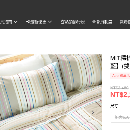
️寢具指南
📢最新優惠
🏆熱銷排行榜
💎會員制度
🛒購
MIT
藍】(雙
App 獨享
NT$3,480
NT$2,
尺寸
加大6x6