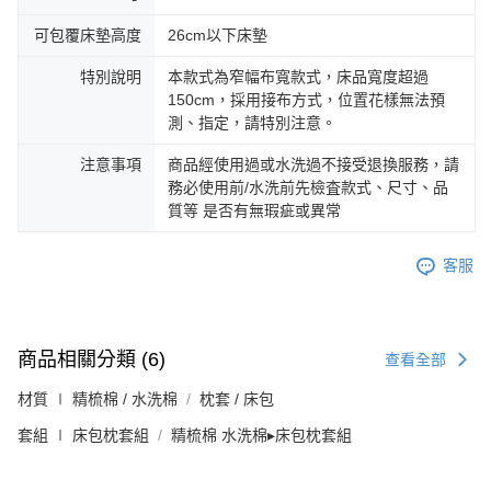
可包覆床墊高度
26cm以下床墊
特別說明
本款式為窄幅布寬款式，床品寬度超過
150cm，採用接布方式，位置花樣無法預
測、指定，請特別注意。
注意事項
商品經使用過或水洗過不接受退換服務，請
務必使用前/水洗前先檢査款式、尺寸、品
質等 是否有無瑕疵或異常
客服
商品相關分類 (6)
查看全部
材質 ∣ 精梳棉 / 水洗棉
枕套 / 床包
套組 ∣ 床包枕套組
精梳棉 水洗棉▸床包枕套組