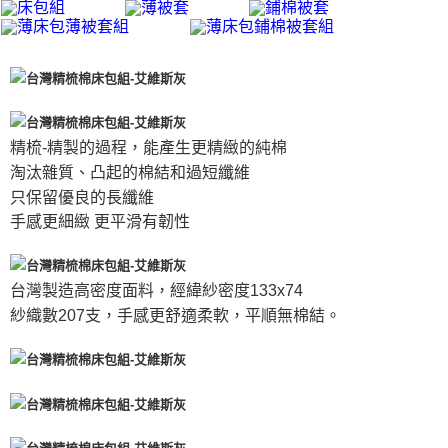
精梳-精製的過程，能產生更精緻的純棉
淘汰雜質、凸起的棉結和過短纖維
只保留優良的長纖維
手感更細緻 更平滑有韌性
台灣製造高密度面料，經緯紗密度133x74
紗織數207支，手感更舒適柔軟，平順無棉結。