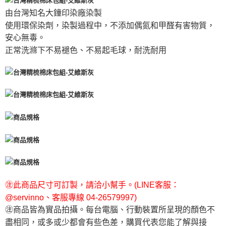
由台灣知名大鐘印染廠染製
使用環保染劑，染製過程中，不添加偶氮和甲醛有害物質，
安心無毒。
正常洗滌下不易褪色、不易起毛球，耐洗耐用
㊟此商品尺寸可訂製，請洽小幫手。(LINE客服：
@servinno、客服專線 04-26579997)
㊟商品皆為實品拍攝。每台電腦、行動裝置所呈現的顏色不
盡相同，或多或少都會有些色差，購買代表您能了解與接