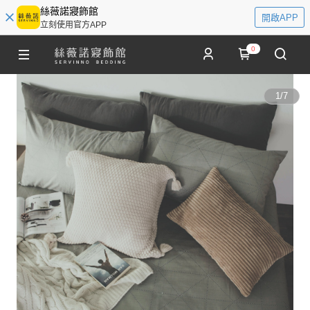
絲薇諾寢飾館
開啟APP
立刻使用官方APP
0
1
/
7