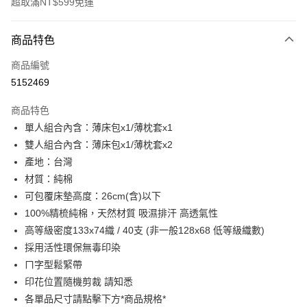
超取滿NT$599免運
付款方式
商品特色
信用卡一次付款
商品編號
超商取貨付款
5152469
LINE Pay
商品特色
Apple Pay
單人組合內含：薄床包x1/薄枕套x1
雙人組合內含：薄床包x1/薄枕套x2
街口支付
產地：台灣
悠遊付
材質：純棉
可包覆床墊高度：26cm(含)以下
全盈+PAY
100%精梳純棉，天然材質 吸濕排汗 高透氣性
ATM付款
高等級密度133x74織 / 40支 (非一般128x68 低等級織數)
採用活性環保無毒印染
運送方式
ㄇ字型鬆緊帶
全家取貨付款
印花位置隨機剪裁 請知悉
各單品尺寸請點擊下方*商品規格*
每筆NT$60，滿NT$599(含以上)免運費