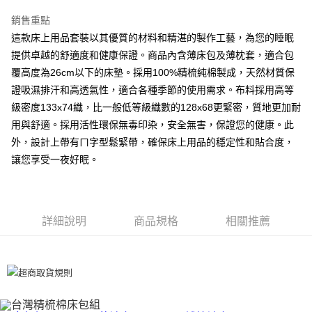
離島-全家取貨付款
銷售重點
每筆NT$60
這款床上用品套裝以其優質的材料和精湛的製作工藝，為您的睡眠
提供卓越的舒適度和健康保證。商品內含薄床包及薄枕套，適合包
付款後全家取貨
覆高度為26cm以下的床墊。採用100%精梳純棉製成，天然材質保
每筆NT$60，滿NT$599(含以上)免運費
證吸濕排汗和高透氣性，適合各種季節的使用需求。布料採用高等
級密度133x74織，比一般低等級織數的128x68更緊密，質地更加耐
7-11取貨付款
用與舒適。採用活性環保無毒印染，安全無害，保證您的健康。此
每筆NT$60
外，設計上帶有ㄇ字型鬆緊帶，確保床上用品的穩定性和貼合度，
離島7-11取貨付款
讓您享受一夜好眠。
每筆NT$60
付款後7-11取貨
每筆NT$60
詳細說明
商品規格
相關推薦
宅配(包含郵寄包裹/大型物件運費另計)
每筆NT$100，滿NT$1,500(含以上)免運費