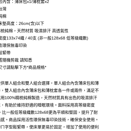
合內含：薄床包x1/薄枕套x2
台灣
純棉
墊高度：26cm(含)以下
%精梳純棉，天然材質 吸濕排汗 高透氣性
度133x74織 / 40支 (非一般128x68 低等級織數)
性環保無毒印染
鬆緊帶
置隨機剪裁 請知悉
尺寸請點擊下方*商品規格*
付款
提供單人組合和雙人組合選擇，單人組合內含薄床包和薄
0，滿NT$599(含以上)免運費
件，雙人組合內含薄床包和薄枕套各一件或兩件，滿足不
取貨付款
用100%精梳純棉製造，天然材質具有出色的吸濕排汗
0
性，有助於維持舒適的睡眠環境。面料採用高等級密度
4織，比一般低等級織數128x68更為平順和堅固，提升了耐
家取貨
適感。商品採用活性環保無毒印染技術，確保安全使用。
0，滿NT$599(含以上)免運費
的ㄇ字型鬆緊帶，使床單更易於固定，增加了使用的便利