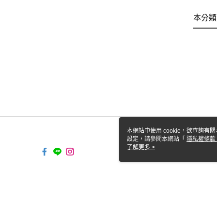
本分類
本網站中使用 cookie，欲查詢有關
設定，請參閱本網站「
隱私權條款
使用 cookie。
了解更多 >