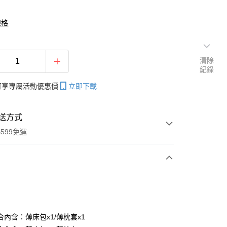
規格
清除
紀錄
帳可享專屬活動優惠價
立即下載
送方式
599免運
次付款
付款
合內含：薄床包x1/薄枕套x1