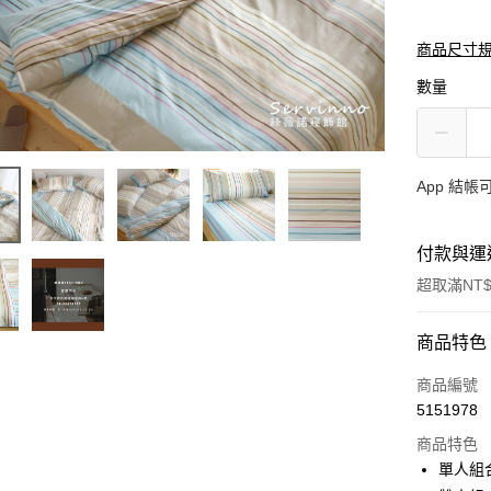
商品尺寸
數量
App 結
付款與運
超取滿NT$
付款方式
商品特色
信用卡一
商品編號
5151978
超商取貨
商品特色
LINE Pay
單人組