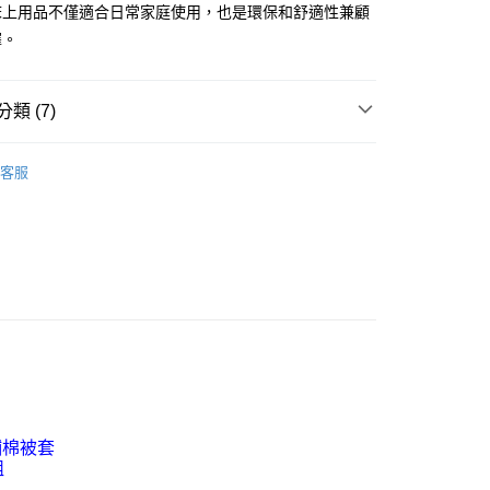
付款
床上用品不僅適合日常家庭使用，也是環保和舒適性兼顧
0
擇。
1取貨付款
0
類 (7)
1取貨
梳棉 / 水洗棉
枕套 / 床包
客服
0
床包枕套組
精梳棉 水洗棉▸床包枕套組
郵寄包裹/大型物件運費另計)
紋 線條 幾何 • 北歐普普
雙人 / 150X186
00，滿NT$1,500(含以上)免運費
紋 線條 幾何 • 北歐普普
加大 / 180X186
 / 105X186
床包枕套組
 / 150X186
床包枕套組
 / 180X186
床包枕套組