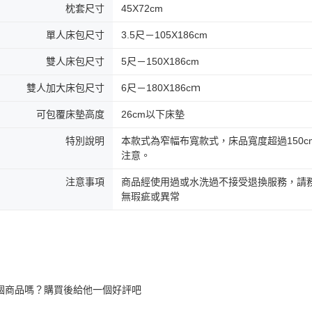
枕套尺寸
45X72cm
單人床包尺寸
3.5尺－105X186cm
雙人床包尺寸
5尺－150X186cm
雙人加大床包尺寸
6尺－180X186cｍ
可包覆床墊高度
26cm以下床墊
特別說明
本款式為窄幅布寬款式，床品寬度超過150
注意。
注意事項
商品經使用過或水洗過不接受退換服務，請務
無瑕疵或異常
個商品嗎？購買後給他一個好評吧