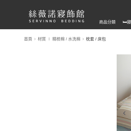
商品分類
🛏
首頁
材質 ∣ 精梳棉 / 水洗棉
枕套 / 床包