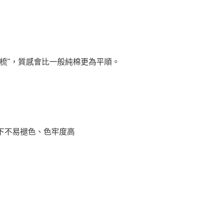
梳"，質感會比一般純棉更為平順。
下不易褪色、色牢度高