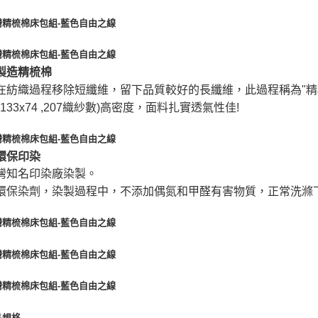
製造精梳棉
在紡織過程移除短纖維，留下品質較好的長纖維，此過程稱為"精
(133x74 ,207織紗數)高密度，面料扎實透氣性佳!
環保印染
灣知名印染廠染製。
環保染劑，染製過程中，不添加偶氮和甲醛有害物質，正常洗滌