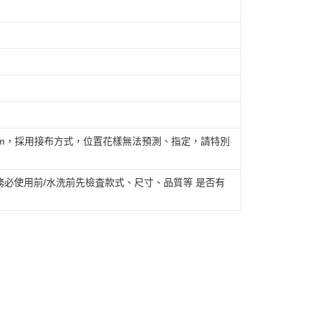
cm，採用接布方式，位置花樣無法預測、指定，請特別
必使用前/水洗前先檢査款式、尺寸、品質等 是否有