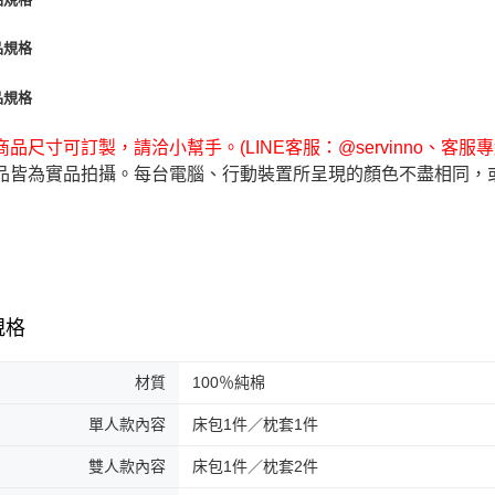
品尺寸可訂製，請洽小幫手。(LINE客服：@servinno、客服專線 0
品皆為實品拍攝。每台電腦、行動裝置所呈現的顏色不盡相同，
規格
材質
100％純棉
單人款內容
床包1件／枕套1件
雙人款內容
床包1件／枕套2件