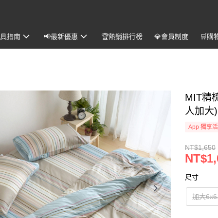
️寢具指南
📢最新優惠
🏆熱銷排行榜
💎會員制度
🛒購
MIT
人加大)
App 獨享
NT$1,650
NT$1,
尺寸
加大6x6