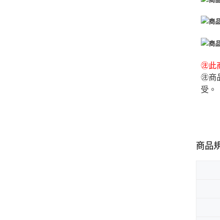
㊟此商
㊟商
受。
商品