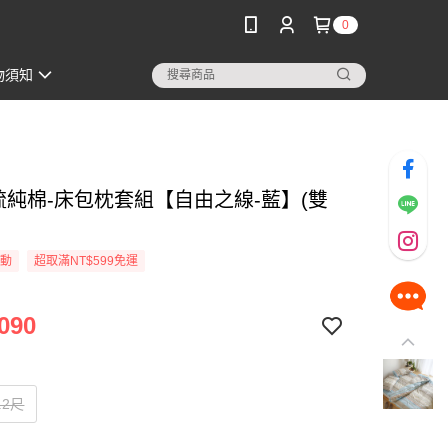
0
物須知
精梳純棉-床包枕套組【自由之線-藍】(雙
活動
超取滿NT$599免運
090
.2尺