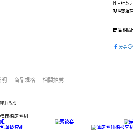
7-11取貨
性。這款
每筆NT$6
的理想選
離島7-1
每筆NT$6
商品相關分
付款後7-1
材質 ∣ 精
分享
每筆NT$6
套組 ∣ 
宅配(包含
風格 ∣ 格
每筆NT$1
風格 ∣ 格
說明
商品規格
相關推薦
尺寸 ∣ 單人
尺寸 ∣ 雙人
尺寸 ∣ 加大