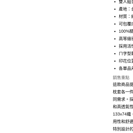
雙人組
Apple Pay
產地：
街口支付
材質：
可包覆床
悠遊付
100
全盈+PAY
高等級密
採用活
ATM付款
ㄇ字型
印花位
運送方式
各單品
全家取貨
銷售重點
這款商品
每筆NT$6
枕套各一
離島-全家
同需求。採
每筆NT$6
和高透氣
133x7
付款後全
用性和舒
每筆NT$6
特別設計