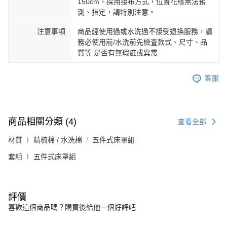
150cm，採用接布方式，位置花樣無法預
測、指定，請特別注意。
注意事項
商品經使用過或水洗過不接受退換服務，請
務必使用前/水洗前先檢査款式、尺寸、品
質等 是否有無瑕疵或異常
客服
商品相關分類 (4)
查看全部
材質 ∣ 精梳棉 / 水洗棉
五件式床罩組
套組 ∣ 五件式床罩組
評價
喜歡這個商品嗎？購買後給他一個好評吧