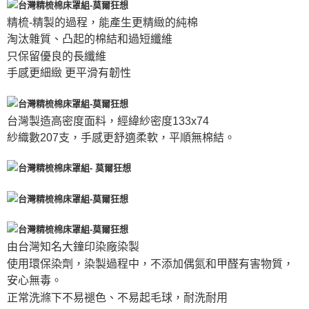
精梳-精製的過程，能產生更精緻的純棉
淘汰雜質、凸起的棉結和過短纖維
只保留優良的長纖維
手感更細緻 更平滑有韌性
台灣製造高密度面料，經緯紗密度133x74
紗織數207支，手感更舒適柔軟，平順無棉結。
由台灣知名大鐘印染廠染製
使用環保染劑，染製過程中，不添加偶氮和甲醛有害物質，
安心無毒。
正常洗滌下不易褪色、不易起毛球，耐洗耐用