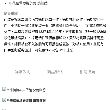
印花位置隨機剪裁 請知悉
免運費
銷售重點
這款鋪棉床罩組合內含鋪棉床罩一件、鋪棉枕套兩件、鋪棉被套一
件、小抱枕一個和收納袋一個（床罩整組為全A版）。採用精梳純棉
材質，具有高等級密度13374織 / 40支，更平順扎實（非一般12868
較低等級織數）。採用活性環保無毒印染，天然材質吸濕排汗高透
氣性。鋪棉被套不入被胎時可直接當成夏被（涼被）使用，並配有
ㄇ字型鬆緊帶設計，可包覆26cm(含)以下床墊
詳細說明
商品規格
相關推薦