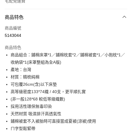
宅配免運費
付款方式
商品特色
信用卡一次付款
商品編號
LINE Pay
5143044
Apple Pay
商品特色
街口支付
商品組合：鋪棉床罩*1／鋪棉枕套*2／鋪棉被套*1／小抱枕*1／
收納袋*1(床罩整組為全A版)
悠遊付
產地：台灣
全盈+PAY
材質：精梳純棉
可包覆26cm(含)以下床墊
ATM付款
高等級密度133*74織 / 40支，更平順扎實
(非一般128*68 較低等級織數)
運送方式
採用活性環保無毒印染
宅配(包含郵寄包裹/大型物件運費另計)
天然材質 吸濕排汗高透氣性
每筆NT$100，滿NT$1,500(含以上)免運費
鋪棉被套不入被胎時可直接當成夏被(涼被)使用
ㄇ字型鬆緊帶
免運費