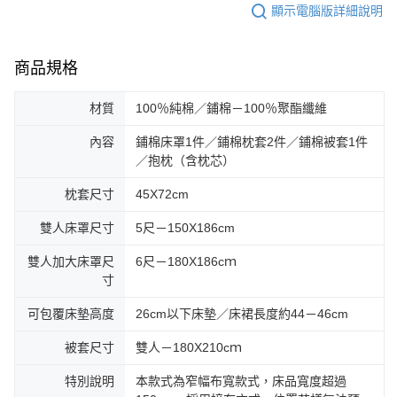
顯示電腦版詳細說明
商品規格
材質
100％純棉／鋪棉－100％聚酯纖維
內容
鋪棉床罩1件／鋪棉枕套2件／鋪棉被套1件
／抱枕（含枕芯）
枕套尺寸
45X72cm
雙人床罩尺寸
5尺－150X186cm
雙人加大床罩尺
6尺－180X186cｍ
寸
可包覆床墊高度
26cm以下床墊／床裙長度約44－46cm
被套尺寸
雙人－180X210cｍ
特別說明
本款式為窄幅布寬款式，床品寬度超過