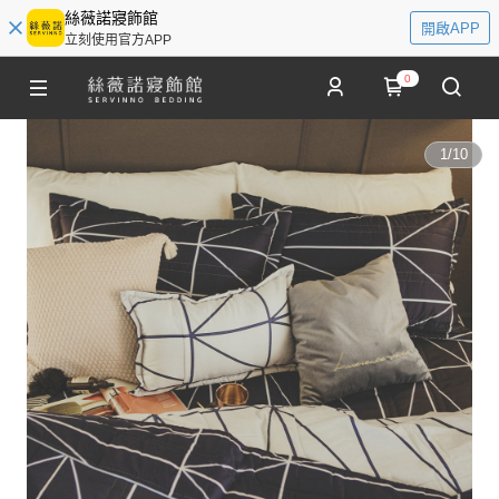
絲薇諾寢飾館
開啟APP
立刻使用官方APP
0
1
/
10