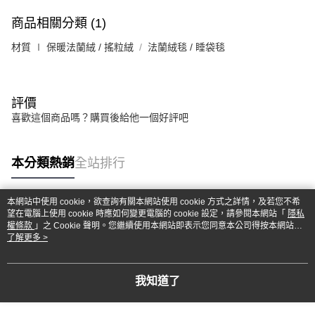
商品相關分類 (1)
材質 ∣ 保暖法蘭絨 / 搖粒絨
法蘭絨毯 / 睡袋毯
評價
喜歡這個商品嗎？購買後給他一個好評吧
本分類熱銷
全站排行
本網站中使用 cookie，欲查詢有關本網站使用 cookie 方式之詳情，及若您不希
望在電腦上使用 cookie 時應如何變更電腦的 cookie 設定，請參閱本網站「
隱私
熱門標籤
權條款
」之 Cookie 聲明。您繼續使用本網站即表示您同意本公司得按本網站使
用條款之 Cookie 聲明使用 cookie。
了解更多 >
我知道了