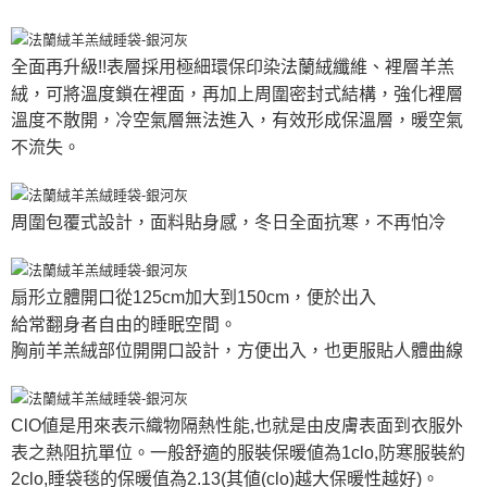
全面再升級!!表層採用極細環保印染法蘭絨纖維、裡層羊羔
絨，可將溫度鎖在裡面，再加上周圍密封式結構，強化裡層
溫度不散開，冷空氣層無法進入，有效形成保溫層，暖空氣
不流失。
周圍包覆式設計，面料貼身感，冬日全面抗寒，不再怕冷
扇形立體開口從125cm加大到150cm，便於出入
給常翻身者自由的睡眠空間。
胸前羊羔絨部位開開口設計，方便出入，也更服貼人體曲線
ClO値是用來表示織物隔熱性能,也就是由皮膚表面到衣服外
表之熱阻抗單位。一般舒適的服裝保暖値為1clo,防寒服裝約
2clo,睡袋毯的保暖值為2.13(其値(clo)越大保暖性越好)。