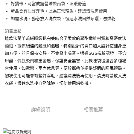
好攜帶，可當成露營睡袋內袋，溫暖舒適
離島-全家取貨付款
新品會有些許浮毛，此為正常現象，建議清洗再使用
每筆NT$60
如需水洗，務必放入洗衣袋，慢速水洗自然晾曬，勿烘乾!
付款後全家取貨
銷售重點
每筆NT$60，滿NT$599(含以上)免運費
這款法蘭羊羔絨睡袋毯完美結合了柔軟的聚酯纖維材質和高密度法
蘭絨，提供絕佳的觸感和溫暖。特別設計的開口加大設計使翻身更
7-11取貨付款
加方便，並且保持安靜，不會發出噪音。通過SGS檢驗認證，不含
每筆NT$60
甲醛、偶氮染劑和重金屬，保證安全無害。此款睡袋毯適合多種場
離島7-11取貨付款
合使用，如露營、室內休息等，便於攜帶並提供舒適的睡眠體驗。
每筆NT$60
初次使用可能會有些許浮毛，建議清洗後再使用。清洗時請放入洗
衣袋，慢速水洗後自然晾曬，切勿使用烘乾機。
付款後7-11取貨
每筆NT$60
宅配(包含郵寄包裹/大型物件運費另計)
詳細說明
相關推薦
每筆NT$100，滿NT$1,500(含以上)免運費
免運費
免運費