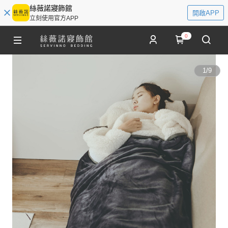
絲薇諾寢飾館
開啟APP
立刻使用官方APP
0
1
/
9