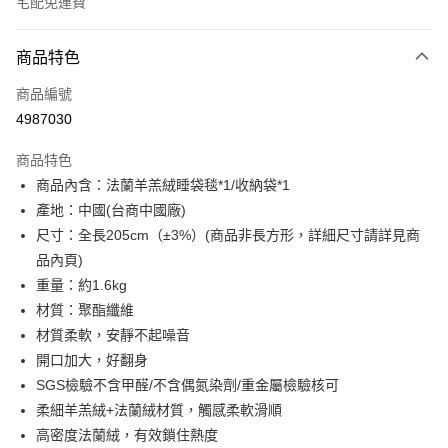
宅配免運費
付款方式
商品特色
信用卡一次付款
商品編號
超商取貨付款
4987030
LINE Pay
商品特色
Apple Pay
商品內含：法蘭羊羔絨睡袋毯*1/收納袋*1
產地：中國(台商中國廠)
街口支付
尺寸：全長205cm（±3%）(商品非長方形，詳細尺寸請詳見商
悠遊付
品內頁)
重量：約1.6kg
全盈+PAY
材質：聚酯纖維
ATM付款
材質柔軟，安靜不起噪音
開口加大，好翻身
運送方式
SGS檢驗不含甲醛/不含偶氮染劑/重金屬檢驗核可
全家取貨付款
柔細羊羔絨+法蘭絨材質，觸感柔軟滑順
高密度法蘭絨，有效鎖住熱度
每筆NT$60，滿NT$599(含以上)免運費