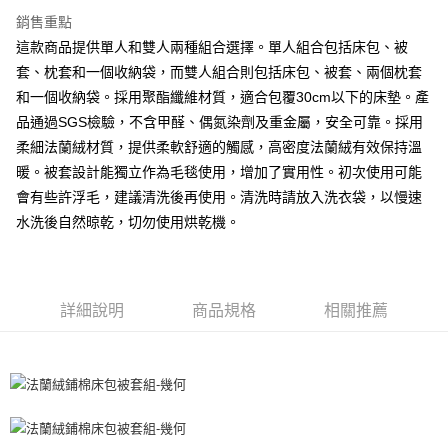
銷售重點
這款商品提供單人和雙人兩種組合選擇。單人組合包括床包、被
套、枕套和一個收納袋，而雙人組合則包括床包、被套、兩個枕套
和一個收納袋。採用聚酯纖維材質，適合包覆30cm以下的床墊。產
品通過SGS檢驗，不含甲醛、偶氮染劑及重金屬，安全可靠。採用
柔細法蘭絨材質，提供柔軟舒適的觸感，高密度法蘭絨有效保持溫
暖。被套設計能獨立作為毛毯使用，增加了實用性。初次使用可能
會有些許浮毛，建議清洗後再使用。清洗時請放入洗衣袋，以慢速
水洗後自然晾乾，切勿使用烘乾機。
詳細說明
商品規格
相關推薦