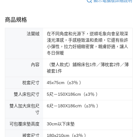
顯示電腦版詳細說明
商品規格
法蘭絨
在不同角度和光源下，逆順毛象向會呈現深
淺光澤感，手感極致溫和柔順，它還有些許
小彈性，拉力好細緻密實，親膚舒適，讓人
冬日保暖
內容
（雙人款式）鋪棉床包1件／薄枕套2件／薄
被套1件
枕套尺寸
45x75cm（±3％ ）
雙人床包尺寸
5尺－150X186cm（±3％ ）
雙人加大床包尺
6尺－180X186cｍ（±3％ ）
寸
可包覆床墊高度
30cm以下床墊
被套尺寸
180x210cm（±3％ ）