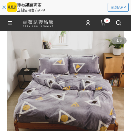
絲薇諾寢飾館
開啟APP
立刻使用官方APP
0
1
/
6