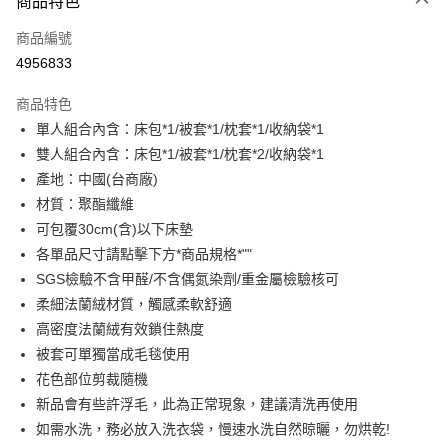
商品特色
信用卡一次付款
商品編號
LINE Pay
4956833
Apple Pay
商品特色
街口支付
單人組合內含：床包*1/被套*1/枕套*1/收納袋*1
雙人組合內含：床包*1/被套*1/枕套*2/收納袋*1
悠遊付
產地：中國(台商廠)
全盈+PAY
材質：聚酯纖維
可包覆30cm(含)以下床墊
ATM付款
各單品尺寸請點擊下方*商品規格*""
SGS檢驗不含甲醛/不含偶氮染劑/重金屬檢驗核可
運送方式
柔細法蘭絨材質，觸感柔軟舒適
宅配(包含郵寄包裹/大型物件運費另計)
高密度法蘭絨有效鎖住熱度
每筆NT$100，滿NT$1,500(含以上)免運費
被套可單獨當成毛毯使用
花色部位剪裁隨機
免運費
新品會有些許浮毛，此為正常現象，建議清洗再使用
免運費
如需水洗，務必放入洗衣袋，慢速水洗自然晾曬，勿烘乾!