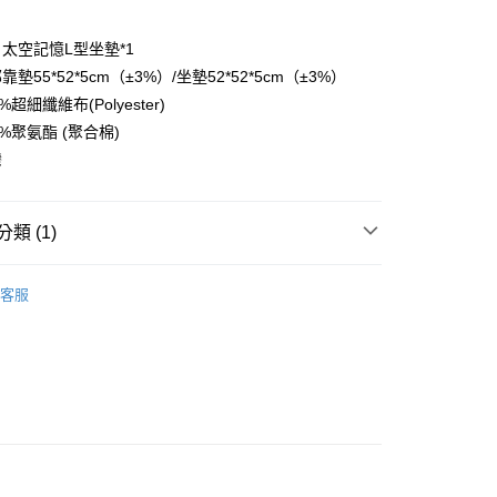
太空記憶L型坐墊*1
墊55*52*5cm（±3%）/坐墊52*52*5cm（±3%）
超細纖維布(Polyester)
%聚氨酯 (聚合棉)
郵寄包裹/大型物件運費另計)
灣
00，滿NT$1,500(含以上)免運費
類 (1)
坐墊 ∣ 坐感紮實 完美支撐
客服