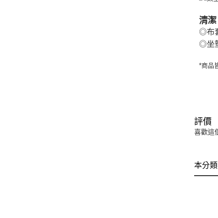
清潔
◎布
◎坐
*商品
評價
喜歡這
本分類