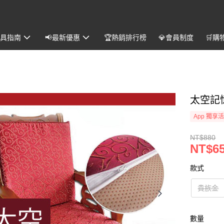
️寢具指南
📢最新優惠
🏆熱銷排行榜
💎會員制度
🛒購
太空記憶
App 獨享
NT$880
NT$6
款式
貴族金
數量