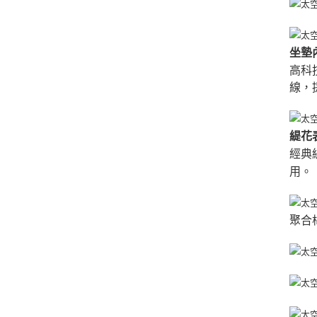
坐墊內
高科
線，
緹花
經典
用。
聚合