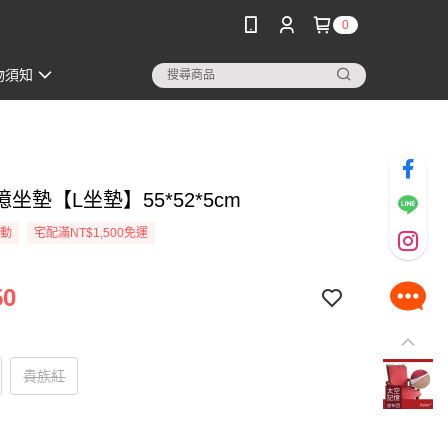
0
物須知
坐墊【L坐墊】55*52*5cm
活動
宅配滿NT$1,500免運
50
貴族紅