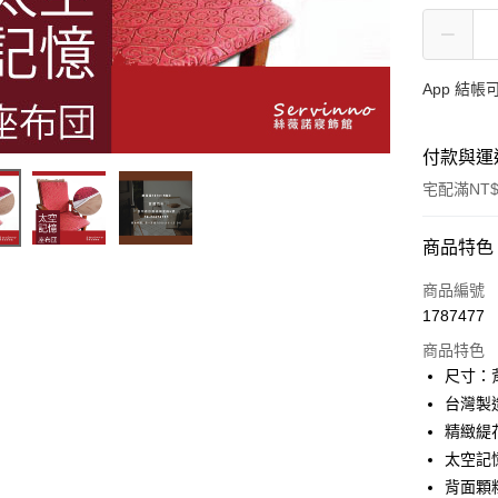
App 結
付款與運
宅配滿NT$
付款方式
商品特色
信用卡一
商品編號
1787477
LINE Pay
商品特色
Apple Pay
尺寸：背
台灣製
街口支付
精緻緹
悠遊付
太空記
背面顆
全盈+PAY