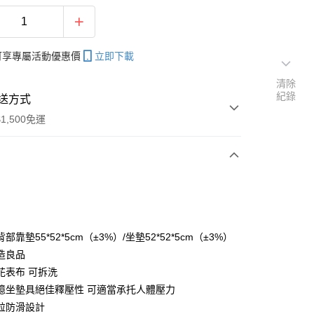
帳可享專屬活動優惠價
立即下載
清除
紀錄
送方式
1,500免運
次付款
部靠墊55*52*5cm（±3%）/坐墊52*52*5cm（±3%）
造良品
花表布 可拆洗
憶坐墊具絕佳釋壓性 可適當承托人體壓力
粒防滑設計