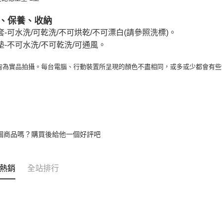
、保養、收納
套-可水洗/可乾洗/不可烘乾/不可漂白(請參照洗標)。
墊-不可水洗/不可乾洗/可通風。
皆為實品拍攝。每台電腦、行動裝置所呈現的顏色不盡相同，或多或少都會有
個商品嗎？購買後給他一個好評吧
熱銷
全站排行