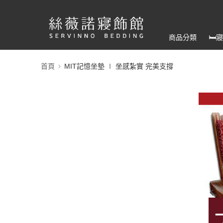
商品分類
🛏
首頁
MIT記憶坐墊 ∣ 坐感紮實 完美支撐