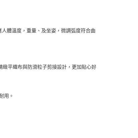
感應人體溫度，重量、及坐姿，微調弧度符合曲
精緻平織布與防滑粒子剪接設計，更加貼心好
耐用。