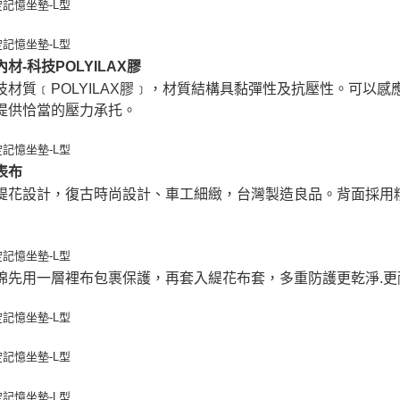
材-科技POLYILAX膠
技材質﹝POLYILAX膠﹞，材質結構具黏彈性及抗壓性。可以
提供恰當的壓力承托。
表布
緹花設計，復古時尚設計、車工細緻，台灣製造良品。背面採用
棉先用一層裡布包裹保護，再套入緹花布套，多重防護更乾淨.更