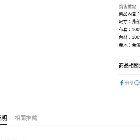
銷售重點
ATM付款
商品內含：
尺寸：背部靠
布套：100%
運送方式
內材：100
宅配(包含
產地：台
每筆NT$1
商品相關分
MIT記憶
分享
說明
相關推薦