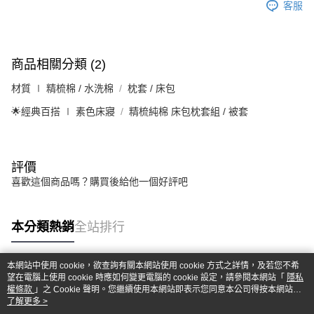
客服
商品相關分類 (2)
材質 ∣ 精梳棉 / 水洗棉
枕套 / 床包
🌟經典百搭 ∣ 素色床寢
精梳純棉 床包枕套組 / 被套
評價
喜歡這個商品嗎？購買後給他一個好評吧
本分類熱銷
全站排行
本網站中使用 cookie，欲查詢有關本網站使用 cookie 方式之詳情，及若您不希
望在電腦上使用 cookie 時應如何變更電腦的 cookie 設定，請參閱本網站「
隱私
熱門標籤
權條款
」之 Cookie 聲明。您繼續使用本網站即表示您同意本公司得按本網站使
用條款之 Cookie 聲明使用 cookie。
了解更多 >