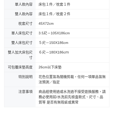
單人款內容
床包１件／枕套１件
雙人款內容
床包１件／枕套２件
枕套尺寸
45X72cm
單人床包尺寸
3.5尺－105X186cm
雙人床包尺寸
５尺－150X186cm
雙人加大床包尺
６尺－180X186cｍ
寸
可包覆床墊高度
26cm以下床墊
特別說明
花色位置皆為隨機剪裁，任何一項單品皆無
法預測／指定
注意事項
商品經使用過或水洗過不接受退換服務，請
務必使用前/水洗前先檢査款式、尺寸、品
質等 是否有無瑕疵或異常