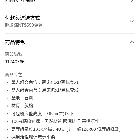
商品尺寸規格
付款與運送方式
超取滿NT$599免運
付款方式
商品特色
信用卡一次付款
商品編號
超商取貨付款
11740766
LINE Pay
商品特色
Apple Pay
單人組合內含：薄床包x1/薄枕套x1
雙人組合內含：薄床包x1/薄枕套x2
街口支付
產地：台灣
悠遊付
材質：純棉
可包覆床墊高度：26cm(含)以下
全盈+PAY
100%精梳純棉，天然材質 吸濕排汗 高透氣性
ATM付款
高等級密度133x74織 / 40支 (非一般128x68 低等級織數)
採用活性環保無毒印染