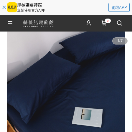
絲薇諾寢飾館
開啟APP
立刻使用官方APP
0
1
/
7