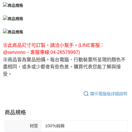
㊟此商品尺寸可訂製，請洽小幫手。(LINE客服：
@servinno、客服專線 04-26579997)
㊟商品皆為實品拍攝。每台電腦、行動裝置所呈現的顏色不
盡相同，或多或少都會有些色差，購買代表您能了解與接
受。
顯示電腦版詳細說明
商品規格
材質
100％純棉