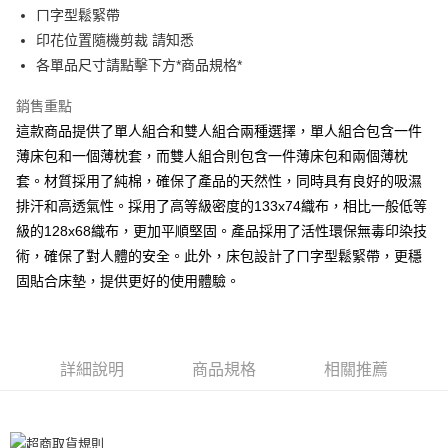
運送方式
ㄇ字型鬆緊帶
全家取貨付款
印花位置隨機剪裁 請知悉
各單品尺寸請點擊下方*商品規格*
每筆NT$60，滿NT$599(含以上)免運費
離島-全家取貨付款
銷售重點
每筆NT$60
這款商品提供了單人組合和雙人組合兩種選擇，單人組合包含一件
薄床包和一個薄枕套，而雙人組合則包含一件薄床包和兩個薄枕
付款後全家取貨
套。材質採用了純棉，確保了產品的天然性，同時具有良好的吸濕
每筆NT$60，滿NT$599(含以上)免運費
排汗和高透氣性。採用了高等級密度的133x74織布，相比一般低等
級的128x68織布，更加平順堅固。產品採用了活性環保無毒印染技
7-11取貨付款
術，確保了對人體的安全。此外，床包設計了ㄇ字型鬆緊帶，更穩
每筆NT$60
固貼合床墊，提供更好的使用體驗。
離島7-11取貨付款
每筆NT$60
付款後7-11取貨
詳細說明
商品規格
相關推薦
每筆NT$60
宅配(包含郵寄包裹/大型物件運費另計)