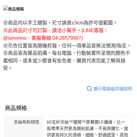
㊟商品均以手工縫製，尺寸誤差±3cm為許可值範圍。
㊟此商品尺寸可訂製，請洽小幫手。(LINE客服：
@servinno、客服專線 04-26579997)
㊟花色位置皆為隨機剪裁，任何一項單品皆無法預測/指定。
㊟商品皆為實品拍攝。每台電腦、行動裝置所呈現的顏色不
盡相同，或多或少都會有些色差，購買代表您能了解與接
受。
顯示電腦版詳細說明
商品規格
天絲布料特性
60支紗天絲™蘭精™萊賽爾LF纖維，比一
般標準天然更為親和肌膚，不易原纖化，提
供更為持久的滑順、細緻、舒適感受，高效