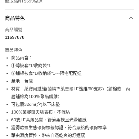
超取滿NT$599免運
付款方式
商品特色
信用卡一次付款
商品編號
超商取貨付款
11697878
LINE Pay
商品特色
Apple Pay
商品內含：
①薄被套*1/收納袋*1
街口支付
②鋪棉被套*1/收納袋*1---限宅配配送
悠遊付
產地：台灣
材質：萊賽爾纖維(蘭精™萊賽爾LF纖維/60支紗)（鋪棉款－內
全盈+PAY
層鋪棉為100％聚酯纖維）
ATM付款
可包覆32cm(含)以下床墊
100%萊賽爾天絲表布，不混紡
運送方式
60支LF高級品質、舒適柔軟且光滑觸感
全家取貨付款
獲得歐盟生態環保標籤認證、符合嚴格的環保標準
藉由濕度管控、帶來自然乾爽的舒適感
每筆NT$60，滿NT$599(含以上)免運費