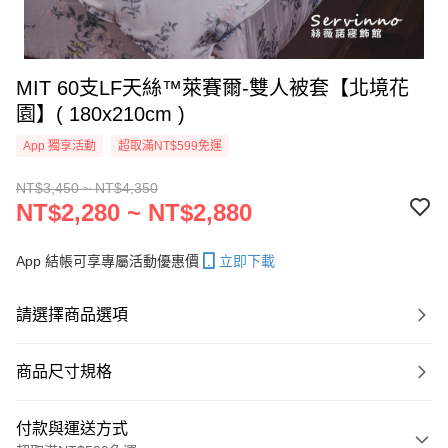
MIT 60支LF天絲™萊賽爾-雙人被套【北境花
園】( 180x210cm )
App 獨享活動
超取滿NT$599免運
NT$3,450 ~ NT$4,350
NT$2,280 ~ NT$2,880
App 結帳可享專屬活動優惠價
立即下載
請選擇商品選項
商品尺寸規格
付款與運送方式