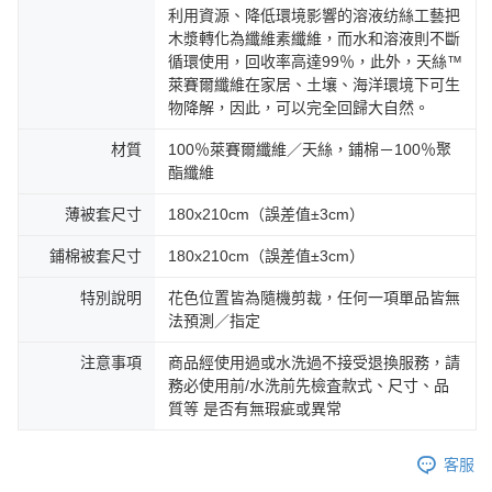
利用資源、降低環境影響的溶液纺絲工藝把
木漿轉化為纖維素纖維，而水和溶液則不斷
循環使用，回收率高達99％，此外，天絲™
萊賽爾纖維在家居、土壤、海洋環境下可生
物降解，因此，可以完全回歸大自然。
材質
100％萊賽爾纖維／天絲，鋪棉－100％聚
酯纖維
薄被套尺寸
180x210cm（誤差值±3cm）
鋪棉被套尺寸
180x210cm（誤差值±3cm）
特別說明
花色位置皆為隨機剪裁，任何一項單品皆無
法預測／指定
注意事項
商品經使用過或水洗過不接受退換服務，請
務必使用前/水洗前先檢査款式、尺寸、品
質等 是否有無瑕疵或異常
客服