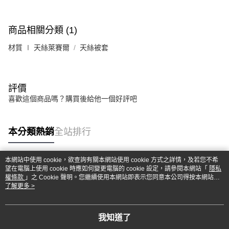
商品相關分類 (1)
材質 ∣ 天絲萊賽爾
天絲被套
評價
喜歡這個商品嗎？購買後給他一個好評吧
本分類熱銷
全站排行
本網站中使用 cookie，欲查詢有關本網站使用 cookie 方式之詳情，及若您不希
望在電腦上使用 cookie 時應如何變更電腦的 cookie 設定，請參閱本網站「
隱私
熱門標籤
權條款
」之 Cookie 聲明。您繼續使用本網站即表示您同意本公司得按本網站使
用條款之 Cookie 聲明使用 cookie。
了解更多 >
我知道了