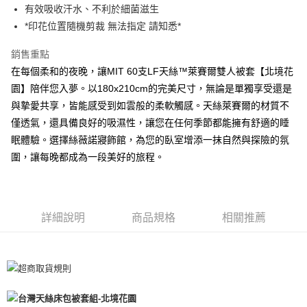
有效吸收汗水、不利於細菌滋生
離島-全家取貨付款
*印花位置隨機剪裁 無法指定 請知悉*
每筆NT$60
銷售重點
付款後全家取貨
在每個柔和的夜晚，讓MIT 60支LF天絲™萊賽爾雙人被套【北境花
每筆NT$60，滿NT$599(含以上)免運費
園】陪伴您入夢。以180x210cm的完美尺寸，無論是單獨享受還是
與摯愛共享，皆能感受到如雲般的柔軟觸感。天絲萊賽爾的材質不
7-11取貨付款
僅透氣，還具備良好的吸濕性，讓您在任何季節都能擁有舒適的睡
每筆NT$60
眠體驗。選擇絲薇諾寢飾館，為您的臥室增添一抹自然與探險的氛
離島7-11取貨付款
圍，讓每晚都成為一段美好的旅程。
每筆NT$60
付款後7-11取貨
每筆NT$60
詳細說明
商品規格
相關推薦
宅配(包含郵寄包裹/大型物件運費另計)
每筆NT$100，滿NT$1,500(含以上)免運費