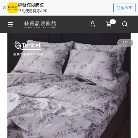
絲薇諾寢飾館
開啟APP
立刻使用官方APP
0
1
/
7