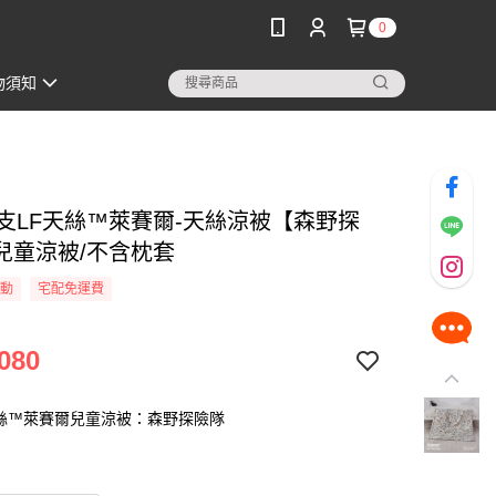
0
物須知
60支LF天絲™萊賽爾-天絲涼被【森野探
兒童涼被/不含枕套
活動
宅配免運費
080
天絲™萊賽爾兒童涼被：森野探險隊