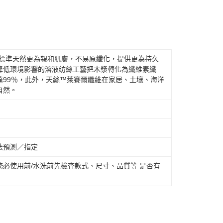
般標準天然更為親和肌膚，不易原纖化，提供更為持久
降低環境影響的溶液纺絲工藝把木漿轉化為纖維素纖
達99％，此外，天絲™萊賽爾纖維在家居、土壤、海洋
自然。
法預測／指定
必使用前/水洗前先檢査款式、尺寸、品質等 是否有