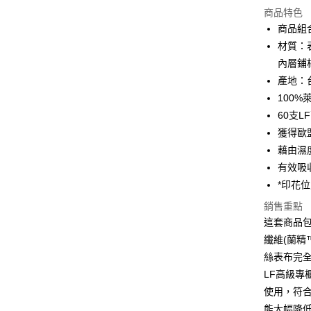
商品特色
LINE Pay
商品組
材質：表
Apple Pay
內層鋪
街口支付
產地：
100
悠遊付
60支
全盈+PAY
獲得歐
藉由濕
ATM付款
有效吸
*印花
運送方式
銷售重點
這套商品包
全家取貨
纖維(蘭精
每筆NT$6
絲表布完全
離島-全家
LF高級專
每筆NT$6
使用，符
能大幅降