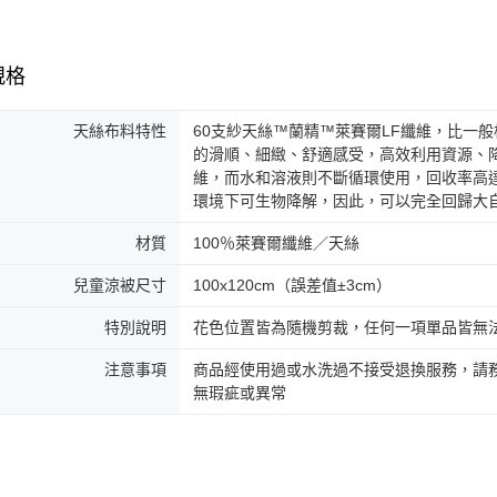
規格
天絲布料特性
60支紗天絲™蘭精™萊賽爾LF纖維，比一
的滑順、細緻、舒適感受，高效利用資源、
維，而水和溶液則不斷循環使用，回收率高
環境下可生物降解，因此，可以完全回歸大
材質
100％萊賽爾纖維／天絲
兒童涼被尺寸
100x120cm（誤差值±3cm）
特別說明
花色位置皆為隨機剪裁，任何一項單品皆無
注意事項
商品經使用過或水洗過不接受退換服務，請務
無瑕疵或異常