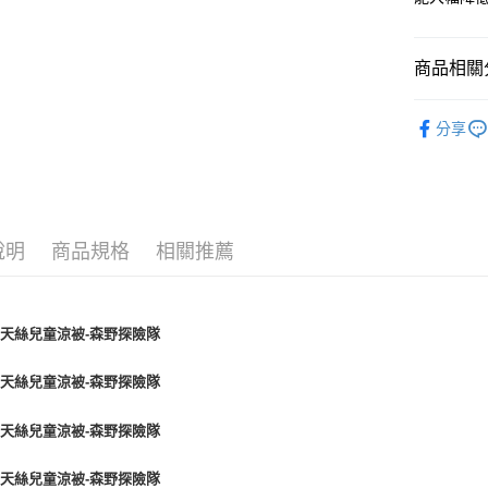
付款後全
每筆NT$6
商品相關分
7-11取貨
每筆NT$6
夏季涼被 
分享
離島7-1
🎉新品上市 
每筆NT$6
夏季涼被 
付款後7-1
兒童寢具 ∣ 
每筆NT$6
說明
商品規格
相關推薦
宅配(包含
每筆NT$1
免運費
免運費