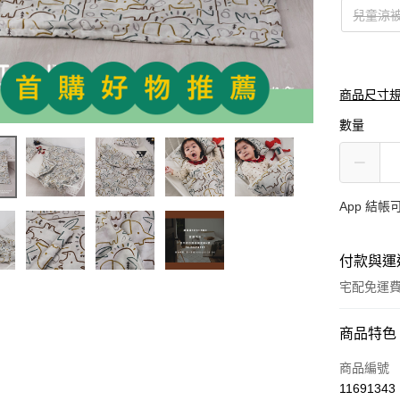
兒童涼被1
商品尺寸
數量
App 結
付款與運
宅配免運
付款方式
商品特色
信用卡一
商品編號
11691343
超商取貨