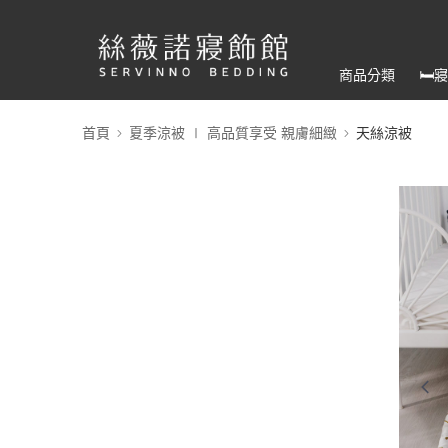
商品分類
🛏
首頁
夏季涼被 ∣ 高品質享受 親膚細緻
天絲涼被