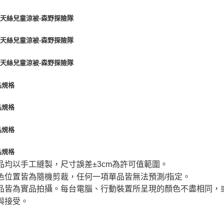
品均以手工縫製，尺寸誤差±3cm為許可值範圍。
色位置皆為隨機剪裁，任何一項單品皆無法預測/指定。
品皆為實品拍攝。每台電腦、行動裝置所呈現的顏色不盡相同，
與接受。