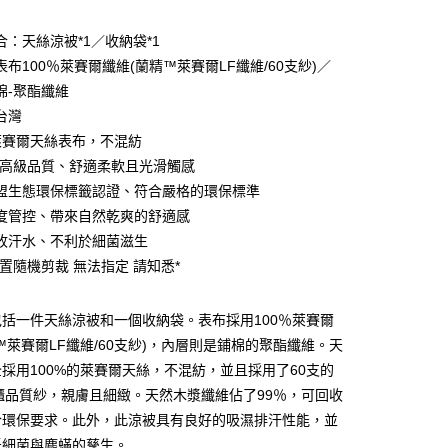
合：天絲涼被*1／收納袋*1
布100％萊賽爾纖維(蘭精™萊賽爾LF纖維/60支紗)／
棉-聚酯纖維
台灣
%萊賽爾天絲表布，不混紡
LF高級品質、舒適柔軟且光滑觸感
盟生態環保標籤認證、符合嚴格的環保標準
度管控、帶來自然乾爽的舒適感
收汗水、不利於細菌滋生
位置隨機剪裁 無法指定 請知悉*
括一件天絲涼被和一個收納袋。表布採用100％萊賽爾
付款
™萊賽爾LF纖維/60支紗)，內層則是鋪棉的聚酯纖維。天
0，滿NT$599(含以上)免運費
採用100%的萊賽爾天絲，不混紡，並且採用了60支的
取貨付款
櫃品質紗，親膚且細緻。天然木漿纖維佔了99％，可回收
0
合環保要求。此外，此涼被具有良好的吸濕排汗性能，並
低細菌與塵蟎的孳生。