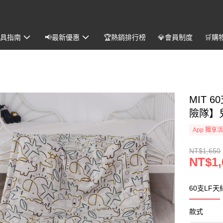
️寢具指南
📢最新優惠
🏆熱銷排行榜
💎會員制度
🛒購
MIT 
險隊】
App 獨享
NT$1,650
NT$1,
60支LF
款式