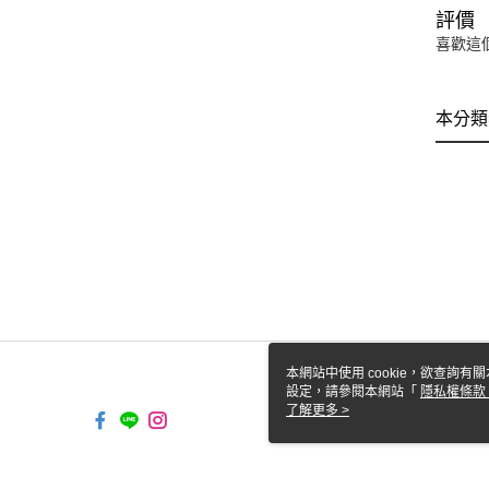
評價
喜歡這
本分類
本網站中使用 cookie，欲查詢有關
設定，請參閱本網站「
隱私權條款
使用 cookie。
了解更多 >