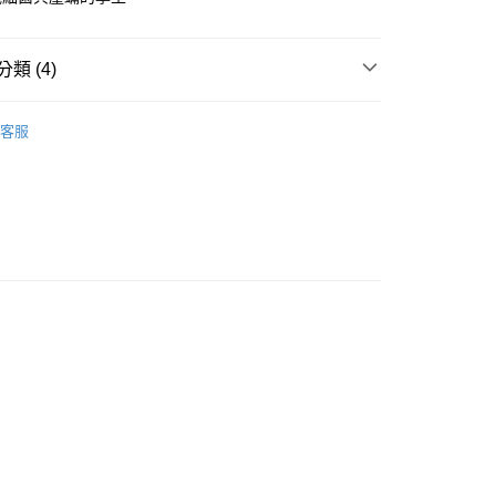
家取貨
0，滿NT$599(含以上)免運費
類 (4)
付款
0
∣ 高品質享受 親膚細緻
天絲涼被
客服
1取貨付款
∣ NEW ARRIVAL
0
∣ 高品質享受 親膚細緻
兒童涼被
1取貨
涼被 / 涼蓆 / 枕頭 / 睡袋
兒童涼被 / 枕頭
0
郵寄包裹/大型物件運費另計)
00，滿NT$1,500(含以上)免運費