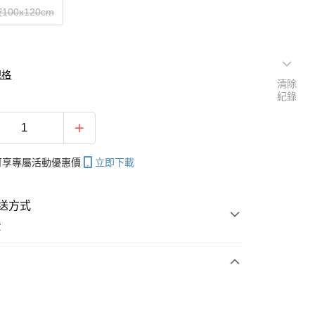
00x120cm
規格
清除
紀錄
帳可享專屬活動優惠價
立即下載
送方式
費
次付款
付款