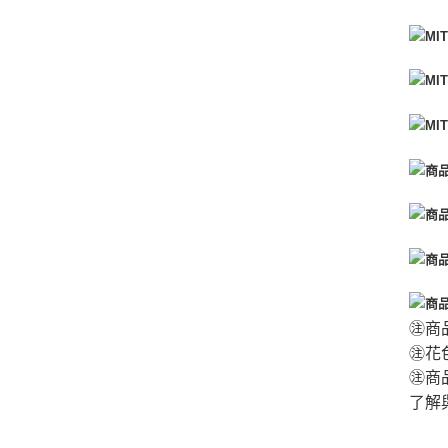
㊟商
㊟花
㊟商
了解