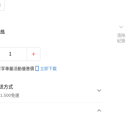
袋
規格
清除
紀錄
帳可享專屬活動優惠價
立即下載
送方式
1,500免運
次付款