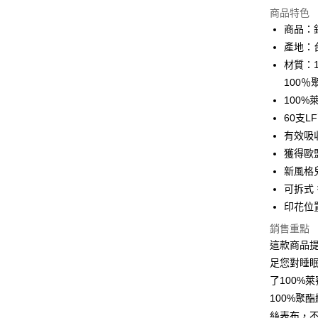
商品特色
Apple Pay
商品：鋪
產地：
街口支付
材質：1
悠遊付
100
100
全盈+PAY
60支
ATM付款
有效吸
獲得歐
新風格
運送方式
可拆式
宅配(包含
印花位
每筆NT$1
銷售重點
這款商品
足您對睡
了100%
100%聚
絲表布，不