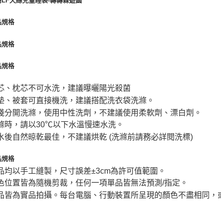
芯、枕芯不可水洗，建議曝曬陽光殺菌
墊、被套可直接機洗，建議搭配洗衣袋洗滌。
淺分開洗滌，使用中性洗劑，不建議使用柔軟劑、漂白劑。
滌時，請以30℃以下水溫慢速水洗。
水後自然晾乾最佳，不建議烘乾 (洗滌前請務必詳閱洗標)
品均以手工縫製，尺寸誤差±3cm為許可值範圍。
色位置皆為隨機剪裁，任何一項單品皆無法預測/指定。
品皆為實品拍攝。每台電腦、行動裝置所呈現的顏色不盡相同，