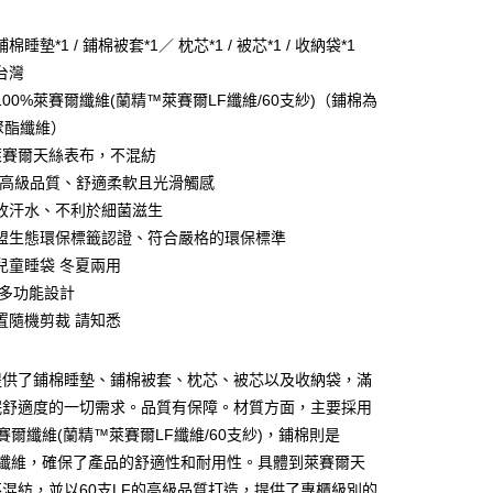
棉睡墊*1 / 鋪棉被套*1／ 枕芯*1 / 被芯*1 / 收納袋*1
台灣
00%萊賽爾纖維(蘭精™萊賽爾LF纖維/60支紗)（鋪棉為
％聚酯纖維）
%萊賽爾天絲表布，不混紡
LF高級品質、舒適柔軟且光滑觸感
收汗水、不利於細菌滋生
盟生態環保標籤認證、符合嚴格的環保標準
兒童睡袋 冬夏兩用
 多功能設計
郵寄包裹/大型物件運費另計)
置隨機剪裁 請知悉
00，滿NT$1,500(含以上)免運費
提供了鋪棉睡墊、鋪棉被套、枕芯、被芯以及收納袋，滿
眠舒適度的一切需求。品質有保障。材質方面，主要採用
萊賽爾纖維(蘭精™萊賽爾LF纖維/60支紗)，鋪棉則是
酯纖維，確保了產品的舒適性和耐用性。具體到萊賽爾天
混紡，並以60支LF的高級品質打造，提供了專櫃級別的