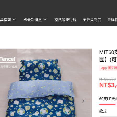
️寢具指南
📢最新優惠
🏆熱銷排行榜
💎會員制度
🛒購
MIT
園】(
App 獨享
NT$5,250
NT$3,
60支LF
款式