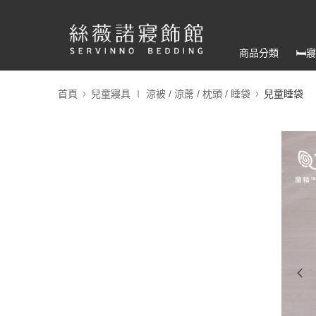
商品分類
🛏
首頁
兒童寢具 ∣ 涼被 / 涼蓆 / 枕頭 / 睡袋
兒童睡袋