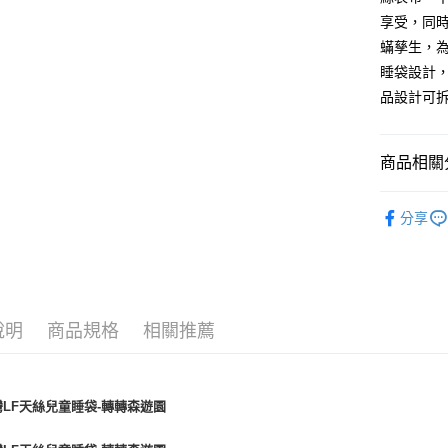
享受，同
蟎孳生，
睡袋設計
品設計可
商品相關分
兒童寢具 ∣ 
分享
🎉新品上市 
說明
商品規格
相關推薦