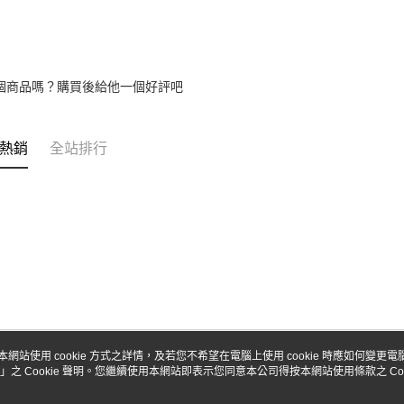
個商品嗎？購買後給他一個好評吧
熱銷
全站排行
本網站使用 cookie 方式之詳情，及若您不希望在電腦上使用 cookie 時應如何變更電腦的
」之 Cookie 聲明。您繼續使用本網站即表示您同意本公司得按本網站使用條款之 Coo
關於我們
客服資訊
品牌故事
購物說明