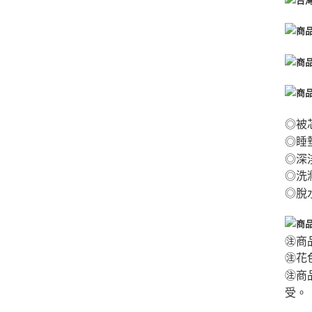
◎被
◎睡
◎深
◎
洗
◎脫
㊟商
㊟花
㊟商
受。