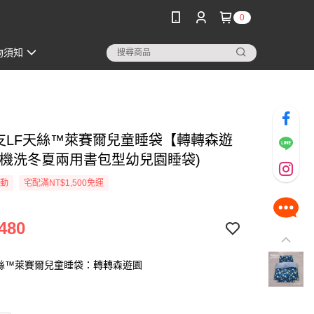
0
物須知
60支LF天絲™萊賽爾兒童睡袋【轉轉森遊
可機洗冬夏兩用書包型幼兒園睡袋)
活動
宅配滿NT$1,500免運
480
天絲™萊賽爾兒童睡袋：轉轉森遊園