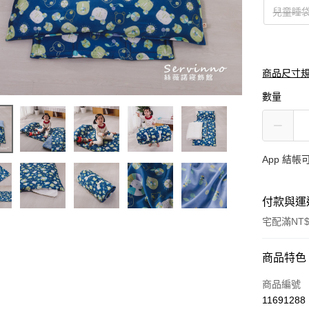
兒童睡
商品尺寸
數量
App 結
付款與運
宅配滿NT$
付款方式
商品特色
信用卡一
商品編號
11691288
LINE Pay