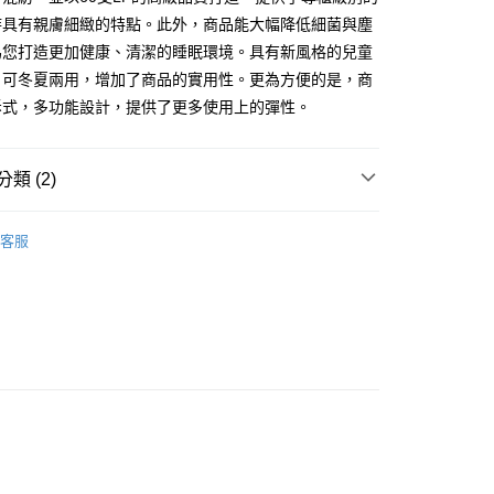
時具有親膚細緻的特點。此外，商品能大幅降低細菌與塵
為您打造更加健康、清潔的睡眠環境。具有新風格的兒童
，可冬夏兩用，增加了商品的實用性。更為方便的是，商
拆式，多功能設計，提供了更多使用上的彈性。
類 (2)
涼被 / 涼蓆 / 枕頭 / 睡袋
兒童睡袋
客服
∣ NEW ARRIVAL