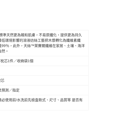
般標準天然更為親和肌膚，不易原纖化，提供更為持久
降低環境影響的溶液纺絲工藝把木漿轉化為纖維素纖
達99％，此外，天絲™萊賽爾纖維在家居、土壤、海洋
自然。
枕芯1件／收納袋1個
被芯
法預測／指定
必使用前/水洗前先檢査款式、尺寸、品質等 是否有