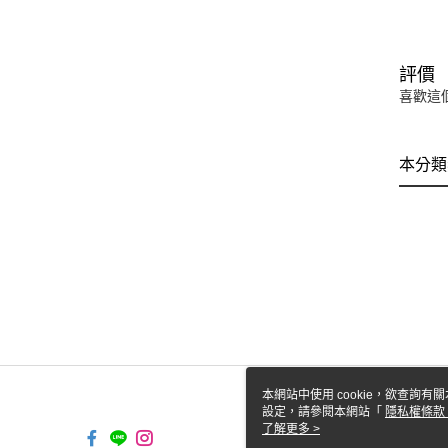
評價
喜歡這
本分類
本網站中使用 cookie，欲查詢有關
設定，請參閱本網站「
隱私權條款
使用 cookie。
了解更多 >