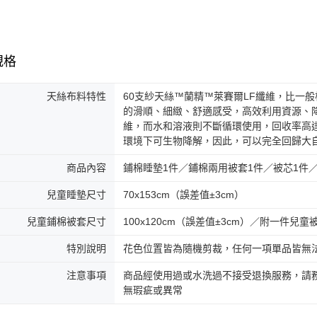
規格
天絲布料特性
60支紗天絲™蘭精™萊賽爾LF纖維，比一
的滑順、細緻、舒適感受，高效利用資源、
維，而水和溶液則不斷循環使用，回收率高
環境下可生物降解，因此，可以完全回歸大
商品內容
鋪棉睡墊1件／鋪棉兩用被套1件／被芯1件／
兒童睡墊尺寸
70x153cm（誤差值±3cm）
兒童鋪棉被套尺寸
100x120cm（誤差值±3cm）／附一件兒童
特別說明
花色位置皆為隨機剪裁，任何一項單品皆無
注意事項
商品經使用過或水洗過不接受退換服務，請務
無瑕疵或異常