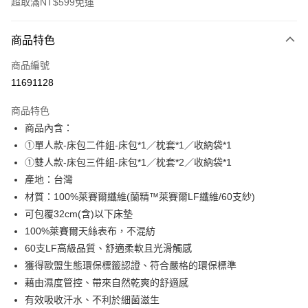
超取滿NT$599免運
付款方式
商品特色
信用卡一次付款
商品編號
超商取貨付款
11691128
LINE Pay
商品特色
Apple Pay
商品內含：
①單人款-床包二件組-床包*1／枕套*1／收納袋*1
街口支付
①雙人款-床包三件組-床包*1／枕套*2／收納袋*1
悠遊付
產地：台灣
材質：100%萊賽爾纖維(蘭精™萊賽爾LF纖維/60支紗)
全盈+PAY
可包覆32cm(含)以下床墊
ATM付款
100%萊賽爾天絲表布，不混紡
60支LF高級品質、舒適柔軟且光滑觸感
運送方式
獲得歐盟生態環保標籤認證、符合嚴格的環保標準
全家取貨付款
藉由濕度管控、帶來自然乾爽的舒適感
有效吸收汗水、不利於細菌滋生
每筆NT$60，滿NT$599(含以上)免運費