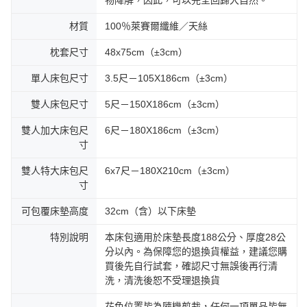
材質
100％萊賽爾纖維／天絲
枕套尺寸
48x75cm（±3cm）
單人床包尺寸
3.5尺－105X186cm（±3cm）
雙人床包尺寸
5尺－150X186cm（±3cm）
雙人加大床包尺
6尺－180X186cm（±3cm）
寸
雙人特大床包尺
6x7尺－180X210cm（±3cm）
寸
可包覆床墊高度
32cm（含）以下床墊
特別說明
本床包適用於床墊長度188公分、厚度28公
分以內。為保障您的退換貨權益，建議您購
買後先自行試套，確認尺寸無誤後再行清
洗，清洗後恕不受理退換貨
花色位置皆為隨機剪裁，任何一項單品皆無