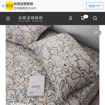
絲薇諾寢飾館
開啟APP
立刻使用官方APP
0
1
/
8