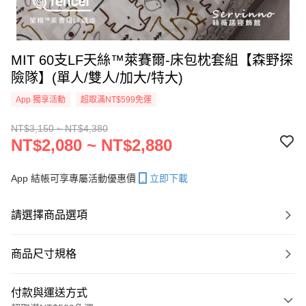
MIT 60支LF天絲™萊賽爾-床包枕套組【森野探
險隊】(單人/雙人/加大/特大)
App 獨享活動
超取滿NT$599免運
NT$3,150 ~ NT$4,380
NT$2,080 ~ NT$2,880
App 結帳可享專屬活動優惠價
立即下載
請選擇商品選項
商品尺寸規格
付款與運送方式