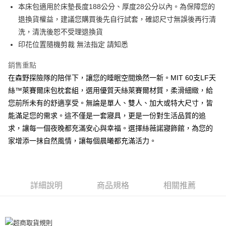
本床包適用於床墊長度188公分、厚度28公分以內。為保障您的
離島-全家取貨付款
退換貨權益，建議您購買後先自行試套，確認尺寸無誤後再行清
每筆NT$60
洗，清洗後恕不受理退換貨
印花位置隨機剪裁 無法指定 請知悉
付款後全家取貨
每筆NT$60，滿NT$599(含以上)免運費
銷售重點
在森野探險隊的陪伴下，讓您的睡眠空間煥然一新。MIT 60支LF天
7-11取貨付款
絲™萊賽爾床包枕套組，選用優質天絲萊賽爾材質，柔滑細緻，給
每筆NT$60
您前所未有的舒適享受。無論是單人、雙人、加大或特大尺寸，皆
離島7-11取貨付款
能滿足您的需求。這不僅是一套寢具，更是一份對生活品質的追
每筆NT$60
求，讓每一個夜晚都充滿安心與幸福。選擇絲薇諾寢飾館，為您的
家增添一抹自然風情，讓每個晨曦都充滿活力。
付款後7-11取貨
每筆NT$60
宅配(包含郵寄包裹/大型物件運費另計)
詳細說明
商品規格
相關推薦
每筆NT$100，滿NT$1,500(含以上)免運費