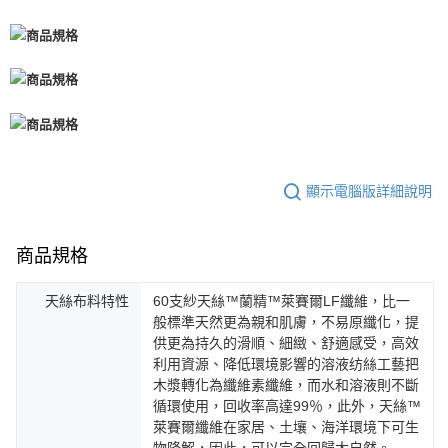
顯示電腦版詳細說明
商品規格
天絲布料特性
60支紗天絲™蘭精™萊賽爾LF纖維，比一
般標準天然更為親和肌膚，不易原纖化，提
供更為持久的滑順、細緻、舒適感受，高效
利用資源、降低環境影響的溶液纺絲工藝把
木漿轉化為纖維素纖維，而水和溶液則不斷
循環使用，回收率高達99％，此外，天絲™
萊賽爾纖維在家居、土壤、海洋環境下可生
物降解，因此，可以完全回歸大自然。