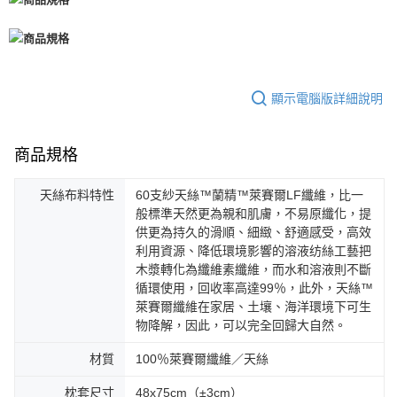
顯示電腦版詳細說明
商品規格
天絲布料特性
60支紗天絲™蘭精™萊賽爾LF纖維，比一
般標準天然更為親和肌膚，不易原纖化，提
供更為持久的滑順、細緻、舒適感受，高效
利用資源、降低環境影響的溶液纺絲工藝把
木漿轉化為纖維素纖維，而水和溶液則不斷
循環使用，回收率高達99％，此外，天絲™
萊賽爾纖維在家居、土壤、海洋環境下可生
物降解，因此，可以完全回歸大自然。
材質
100％萊賽爾纖維／天絲
枕套尺寸
48x75cm（±3cm）