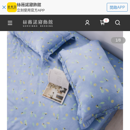
絲薇諾寢飾館
開啟APP
立刻使用官方APP
0
1
/
8