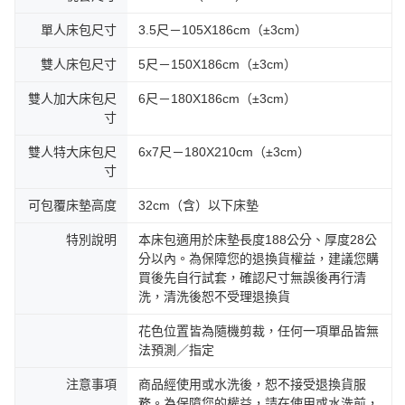
單人床包尺寸
3.5尺－105X186cm（±3cm）
雙人床包尺寸
5尺－150X186cm（±3cm）
雙人加大床包尺
6尺－180X186cm（±3cm）
寸
雙人特大床包尺
6x7尺－180X210cm（±3cm）
寸
可包覆床墊高度
32cm（含）以下床墊
特別說明
本床包適用於床墊長度188公分、厚度28公
分以內。為保障您的退換貨權益，建議您購
買後先自行試套，確認尺寸無誤後再行清
洗，清洗後恕不受理退換貨
花色位置皆為隨機剪裁，任何一項單品皆無
法預測／指定
注意事項
商品經使用或水洗後，恕不接受退換貨服
務。為保障您的權益，請在使用或水洗前，