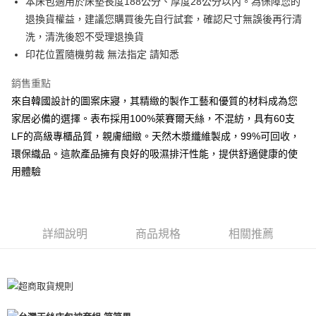
本床包適用於床墊長度188公分、厚度28公分以內。為保障您的
每筆NT$60
退換貨權益，建議您購買後先自行試套，確認尺寸無誤後再行清
洗，清洗後恕不受理退換貨
付款後全家取貨
印花位置隨機剪裁 無法指定 請知悉
每筆NT$60，滿NT$599(含以上)免運費
銷售重點
7-11取貨付款
來自韓國設計的圖案床寢，其精緻的製作工藝和優質的材料成為您
每筆NT$60
家居必備的選擇。表布採用100%萊賽爾天絲，不混紡，具有60支
離島7-11取貨付款
LF的高級專櫃品質，親膚細緻。天然木漿纖維製成，99%可回收，
每筆NT$60
環保織品。這款產品擁有良好的吸濕排汗性能，提供舒適健康的使
用體驗
付款後7-11取貨
每筆NT$60
宅配(包含郵寄包裹/大型物件運費另計)
詳細說明
商品規格
相關推薦
每筆NT$100，滿NT$1,500(含以上)免運費