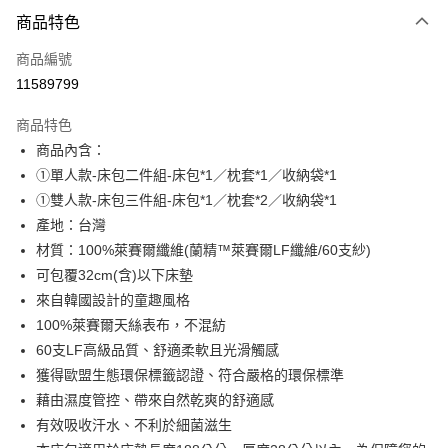
付款方式
商品特色
信用卡一次付款
商品編號
超商取貨付款
11589799
LINE Pay
商品特色
Apple Pay
商品內含：
①單人款-床包二件組-床包*1／枕套*1／收納袋*1
街口支付
①雙人款-床包三件組-床包*1／枕套*2／收納袋*1
悠遊付
產地：台灣
材質：100%萊賽爾纖維(蘭精™萊賽爾LF纖維/60支紗)
全盈+PAY
可包覆32cm(含)以下床墊
ATM付款
來自韓國設計的童趣風格
100%萊賽爾天絲表布，不混紡
運送方式
60支LF高級品質、舒適柔軟且光滑觸感
全家取貨付款
獲得歐盟生態環保標籤認證、符合嚴格的環保標準
藉由濕度管控、帶來自然乾爽的舒適感
每筆NT$60，滿NT$599(含以上)免運費
有效吸收汗水、不利於細菌滋生
離島-全家取貨付款