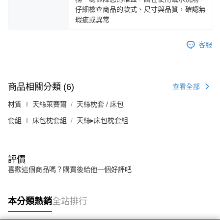
仔細檢查商品的款式、尺寸與品質，確認無
瑕疵或異常
客服
商品相關分類 (6)
查看全部
材質 ∣ 天絲萊賽爾
天絲枕套 / 床包
套組 ∣ 床包枕套組
天絲▸床包枕套組
評價
喜歡這個商品嗎？購買後給他一個好評吧
本分類熱銷
全站排行