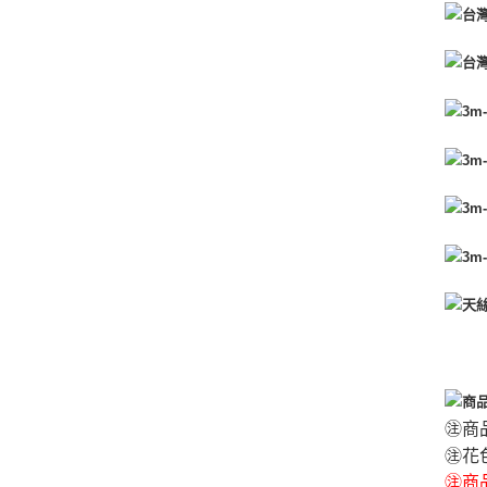
㊟商
㊟花
㊟商品