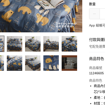
數量
App 結
付款與運
宅配免運
付款方式
商品特色
信用卡一
商品編號
11246605
LINE Pay
商品特色
Apple Pay
商品內含
芯)*1/
街口支付
產地：
悠遊付
材質：5