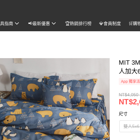
️寢具指南
📢最新優惠
🏆熱銷排行榜
💎會員制度
🛒購
MIT 
人加大6
App 獨享
NT$4,050 
NT$2,
尺寸
雙人5x6