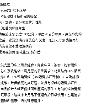
聚酯纖維
2cm(含)以下床墊
3M吸濕排汗技術完美搭配
爽、舒適，良好吸濕排汗性能
低細菌與塵蟎孳生
適用於床墊長度188公分、厚度28公分以內。為保障您的
郵寄包裹/大型物件運費另計)
權益，建議您購買後先自行試套，確認尺寸無誤後再行
00，滿NT$1,500(含以上)免運費
清洗後恕不受理退換貨
置隨機剪裁 無法指定 請知悉
提供完整的床上用品組合，內含床罩、被套、枕套兩件、
枕芯）及收納袋，滿足您的多重需求。材質結合50%萊賽
絲）和50%聚酯纖維（3M吸濕排汗專利），以及鋪棉
酯纖維，確保觸感乾爽舒適，並具有卓越的吸濕排汗性
，商品設計大幅降低細菌和塵蟎的孳生，有助於維持清潔
睡眠環境。這款床上用品不僅適合於日常使用，也是追求
眠體驗和健康生活的理想選擇。