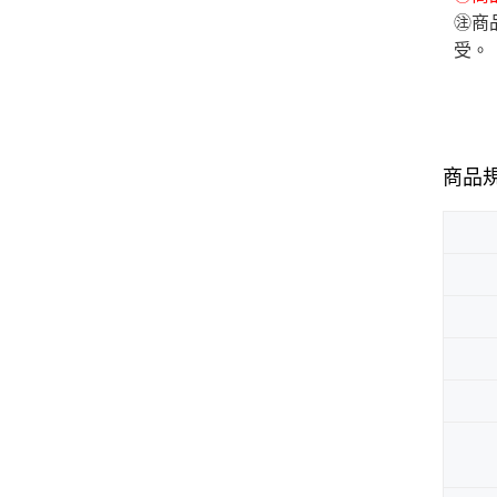
㊟商
受。
商品