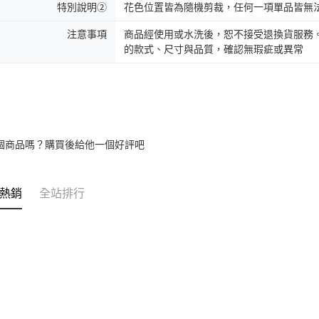
特別說明②
花色位置皆為隨機剪裁，任何一項單品皆無
注意事項
商品經使用或水洗後，恕不接受退換貨服務
的款式、尺寸與品質，確認無瑕疵或異常
個商品嗎？購買後給他一個好評吧
熱銷
全站排行