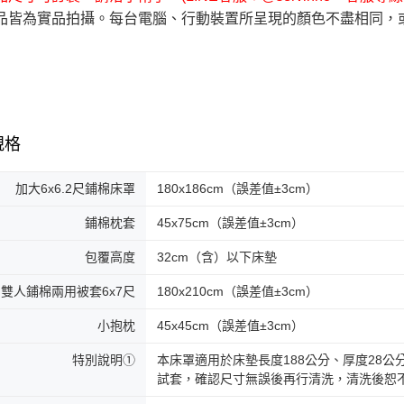
品皆為實品拍攝。每台電腦、行動裝置所呈現的顏色不盡相同，
規格
加大6x6.2尺鋪棉床罩
180x186cm（誤差值±3cm）
鋪棉枕套
45x75cm（誤差值±3cm）
包覆高度
32cm（含）以下床墊
雙人鋪棉兩用被套6x7尺
180x210cm（誤差值±3cm）
小抱枕
45x45cm（誤差值±3cm）
特別說明①
本床罩適用於床墊長度188公分、厚度28
試套，確認尺寸無誤後再行清洗，清洗後恕