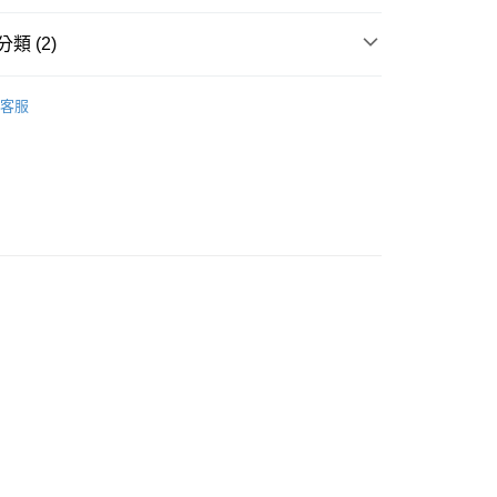
類 (2)
天絲萊賽爾
天絲床罩組
客服
五件式床罩組