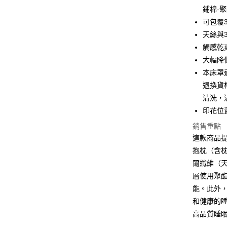
鋪棉-
全盈+PAY
可包覆3
ATM付款
天絲與
觸感乾
大幅降
運送方式
本床罩
宅配(包含
退換貨
每筆NT$1
清洗，
印花位
免運費
銷售重點
免運費
這款商品
抱枕（含
爾纖維（天
層使用聚
能。此外
和健康的
高品質睡