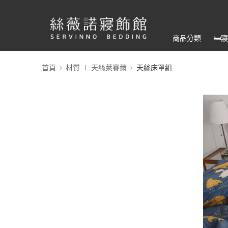
商品分類
🛏
首頁
材質 ∣ 天絲萊賽爾
天絲床罩組