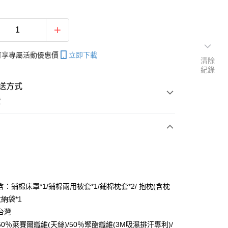
帳可享專屬活動優惠價
立即下載
清除
紀錄
送方式
費
次付款
：鋪棉床罩*1/鋪棉兩用被套*1/鋪棉枕套*2/ 抱枕(含枕
收納袋*1
台灣
0％萊賽爾纖維(天絲)/50％聚酯纖維(3M吸濕排汗專利)/