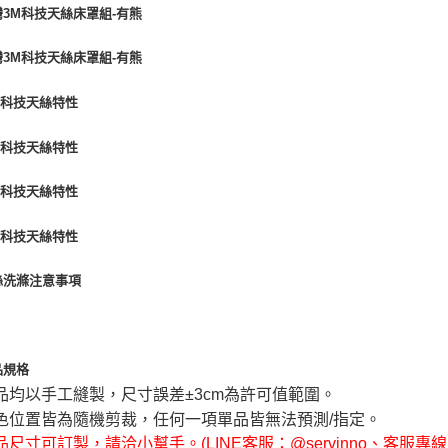
品均以手工縫製，尺寸誤差±3cm為許可值範圍。
色位置皆為隨機剪裁，任何一項單品皆無法預測/指定。
尺寸可訂製，請洽小幫手。(LINE客服：@servinno、客服專線 04-