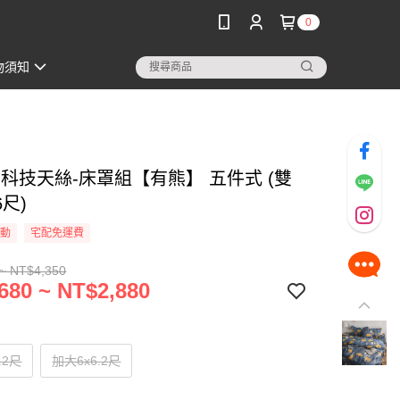
0
物須知
3M科技天絲-床罩組【有熊】 五件式 (雙
尺)
活動
宅配免運費
~ NT$4,350
680 ~ NT$2,880
.2尺
加大6x6.2尺