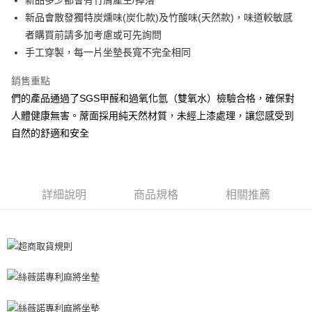
新品多少都會有竹屑產生/掉落
運送方式
新品會散發獨特炭燻味(炭化款)及竹酸味(天然款)，味道較敏感
全家取貨付款
者購買前請多加考慮或可先詢問
手工穿製，每一片坐墊長寬不完全相同
每筆NT$60，滿NT$599(含以上)免運費
離島-全家取貨付款
銷售重點
每筆NT$60
們的產品通過了SGS甲醛和過氧化氫（雙氧水）檢驗合格，確保對
人體健康無害。蓆面採用純天然材質，未經上漆處理，讓您感受到
付款後全家取貨
自然的舒適和安全
每筆NT$60，滿NT$599(含以上)免運費
7-11取貨付款
每筆NT$60
詳細說明
商品規格
相關推薦
離島7-11取貨付款
每筆NT$60
付款後7-11取貨
每筆NT$60
宅配(包含郵寄包裹/大型物件運費另計)