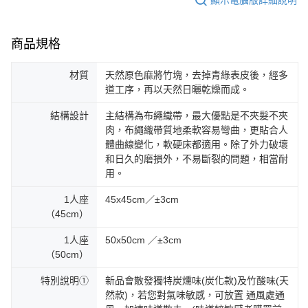
商品規格
材質
天然原色麻將竹塊，去掉青綠表皮後，經多
道工序，再以天然日曬乾燥而成。
結構設計
主結構為布繩織帶，最大優點是不夾髮不夾
肉，布繩織帶質地柔軟容易彎曲，更貼合人
體曲線變化，軟硬床都適用。除了外力破壞
和日久的磨損外，不易斷裂的問題，相當耐
用。
1人座
45x45cm／±3cm
（45cm）
1人座
50x50cm ／±3cm
（50cm）
特別說明①
新品會散發獨特炭燻味(炭化款)及竹酸味(天
然款)，若您對氣味敏感，可放置 通風處通