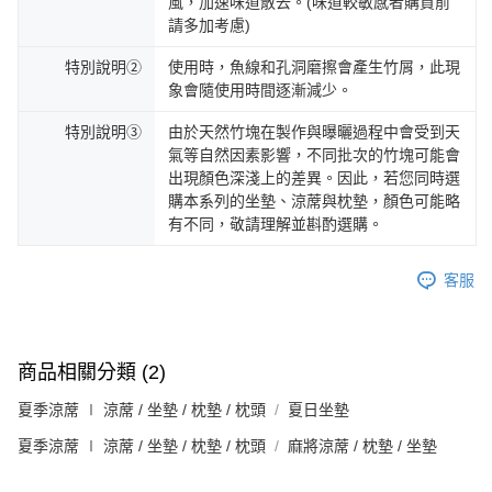
風，加速味道散去。(味道較敏感者購買前
請多加考慮)
特別說明②
使用時，魚線和孔洞磨擦會產生竹屑，此現
象會隨使用時間逐漸減少。
特別說明③
由於天然竹塊在製作與曝曬過程中會受到天
氣等自然因素影響，不同批次的竹塊可能會
出現顏色深淺上的差異。因此，若您同時選
購本系列的坐墊、涼蓆與枕墊，顏色可能略
有不同，敬請理解並斟酌選購。
客服
商品相關分類 (2)
夏季涼蓆 ∣ 涼蓆 / 坐墊 / 枕墊 / 枕頭
夏日坐墊
夏季涼蓆 ∣ 涼蓆 / 坐墊 / 枕墊 / 枕頭
麻將涼蓆 / 枕墊 / 坐墊