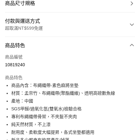
商品尺寸規格
付款與運送方式
超取滿NT$599免運
付款方式
商品特色
信用卡一次付款
商品編號
超商取貨付款
10819240
LINE Pay
商品特色
Apple Pay
商品內含：布繩織帶-素色麻將坐墊
材質：孟宗竹、布繩織帶(聚酯纖維)、透明高磅數魚線
街口支付
產地：中國
悠遊付
SGS甲醛/過氧化氫(雙氧水)檢驗合格
專利布繩織帶骨架，不夾髮不夾肉
全盈+PAY
純天然材質，不上漆
ATM付款
耐用度、柔軟度大幅提昇，各式坐墊都適用