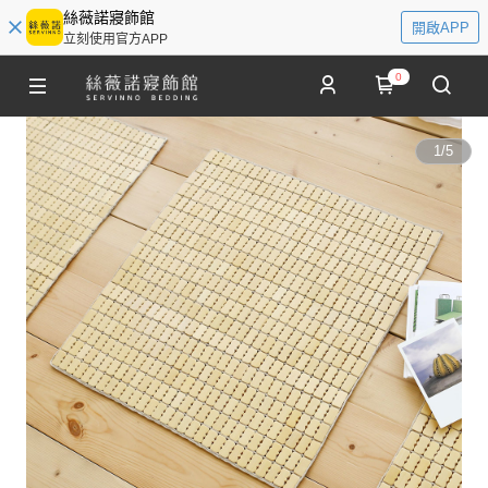
絲薇諾寢飾館
開啟APP
立刻使用官方APP
0
1
/
5