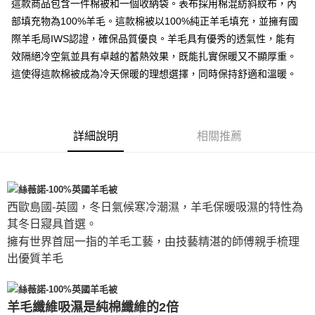
這款商品包含一件棉被和一個收納袋。表布採用棉混紡斜紋布，內
部填充物為100%羊毛。這款棉被以100%純正羊毛填充，並擁有國
際羊毛局IWS認證，確保品質優良。羊毛具有優秀的透氣性，能有
效隔絕冷空氣並具有卓越的蓄熱效果，既能扎實保暖又不顯厚重。
這使得這款棉被成為冷天保暖的理想選擇，同時保持舒適和溫暖。
詳細說明
相關推薦
西歐島國-英國，冬日氣候寒冷潮濕，羊毛保暖吸濕的特性為
其冬日寢具首選。
擁有世界首屈一指的羊毛工藝，由技藝精湛的師傅親手梳理
出優質羊毛
羊毛纖維吸濕是純棉纖維的2倍