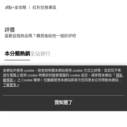
💰點+金攻略 ∣ 紅利兌換專區
評價
喜歡這個商品嗎？購買後給他一個好評吧
本分類熱銷
全站排行
本網站中使用 cookie，欲查詢有關本網站使用 cookie 方式之詳情，及若您不希
熱門標籤
望在電腦上使用 cookie 時應如何變更電腦的 cookie 設定，請參閱本網站「
隱私
權條款
」之 Cookie 聲明。您繼續使用本網站即表示您同意本公司得按本網站使
用條款之 Cookie 聲明使用 cookie。
了解更多 >
我知道了