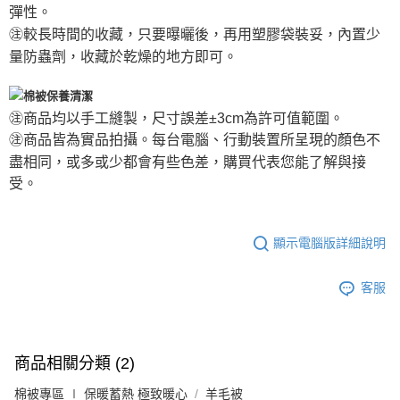
彈性。
㊟較長時間的收藏，只要曝曬後，再用塑膠袋裝妥，內置少
量防蟲劑，收藏於乾燥的地方即可。
㊟商品均以手工縫製，尺寸誤差±3cm為許可值範圍。
㊟商品皆為實品拍攝。每台電腦、行動裝置所呈現的顏色不
盡相同，或多或少都會有些色差，購買代表您能了解與接
受。
顯示電腦版詳細說明
客服
商品相關分類 (2)
棉被專區 ∣ 保暖蓄熱 極致暖心
羊毛被