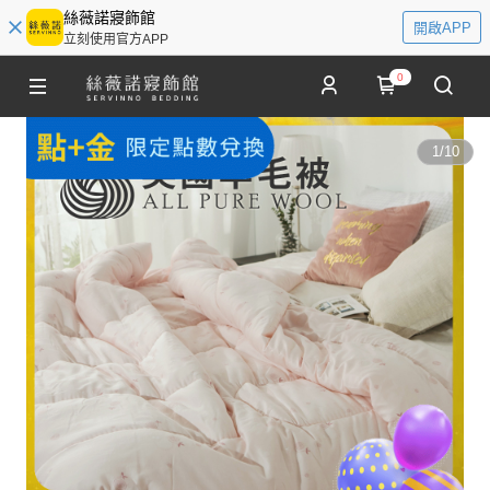
絲薇諾寢飾館
開啟APP
立刻使用官方APP
0
1
/
10