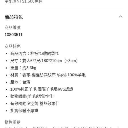
宅配滿NT$1,500免運
付款方式
商品特色
信用卡一次付款
商品編號
LINE Pay
10803511
Apple Pay
商品特色
街口支付
商品內含：棉被*1/收納袋*1
尺寸：雙人6*7尺/180*210cm（±3cm）
悠遊付
重量：約3.6kg
全盈+PAY
材質：表布-棉混紡斜紋布 /內材-100%羊毛
產地：台灣
ATM付款
100%純正羊毛 國際羊毛局IWS認證
動物纖維(羊毛)透氣性佳
運送方式
有效隔絕冷空氣 蓄熱效果佳
宅配(包含郵寄包裹/大型物件運費另計)
扎實保暖不厚重
每筆NT$100，滿NT$1,500(含以上)免運費
銷售重點