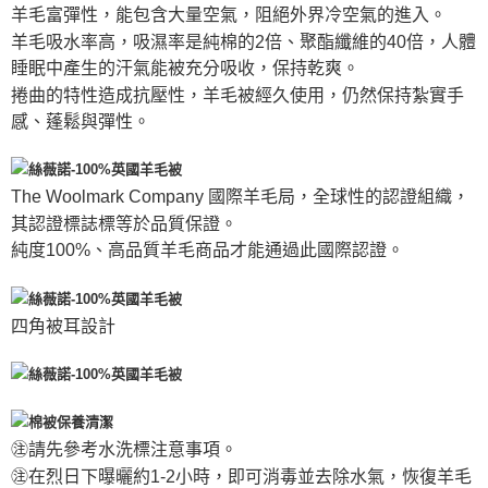
羊毛富彈性，能包含大量空氣，阻絕外界冷空氣的進入。
羊毛吸水率高，吸濕率是純棉的2倍、聚酯纖維的40倍，人體
睡眠中產生的汗氣能被充分吸收，保持乾爽。
捲曲的特性造成抗壓性，羊毛被經久使用，仍然保持紮實手
感、蓬鬆與彈性。
The Woolmark Company 國際羊毛局，全球性的認證組織，
其認證標誌標等於品質保證。
純度100%、高品質羊毛商品才能通過此國際認證。
四角被耳設計
㊟請先參考水洗標注意事項。
㊟在烈日下曝曬約1-2小時，即可消毒並去除水氣，恢復羊毛