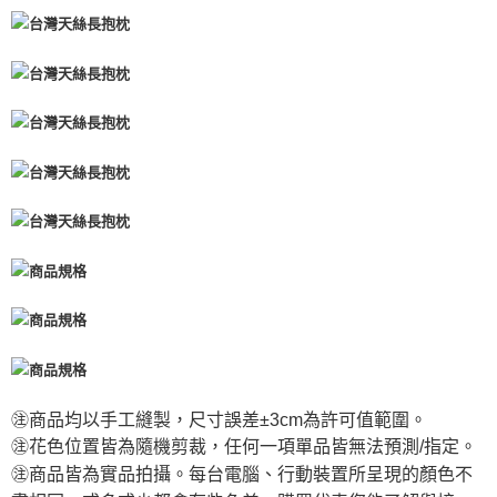
㊟商品均以手工縫製，尺寸誤差±3cm為許可值範圍。
㊟花色位置皆為隨機剪裁，任何一項單品皆無法預測/指定。
㊟商品皆為實品拍攝。每台電腦、行動裝置所呈現的顏色不