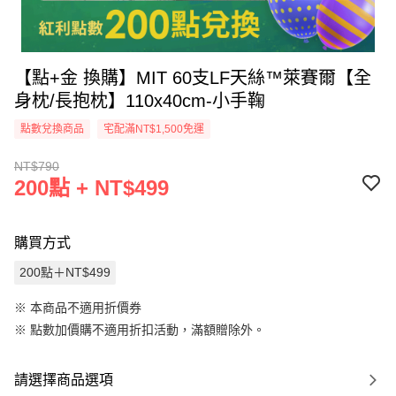
【點+金 換購】MIT 60支LF天絲™萊賽爾【全
身枕/長抱枕】110x40cm-小手鞠
點數兌換商品
宅配滿NT$1,500免運
NT$790
200點 + NT$499
購買方式
200點＋NT$499
※ 本商品不適用折價券
※
點數加價購不適用折扣活動，滿額贈除外。
請選擇商品選項