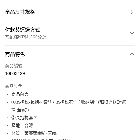
商品尺寸規格
付款與運送方式
宅配滿NT$1,500免運
付款方式
商品特色
信用卡一次付款
商品編號
LINE Pay
10803429
Apple Pay
商品特色
街口支付
商品內含：
①長抱枕-長抱枕套*1 / 長抱枕芯*1 / 收納袋*1(超取寄送請選
悠遊付
擇"全家")
全盈+PAY
②長抱枕套 *1
產地：台灣
ATM付款
材質：萊賽爾纖維-天絲