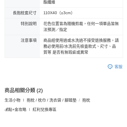
酯纖維
長抱枕套尺寸
110X40（±3cm）
特別說明
花色位置皆為隨機剪裁，任何一項單品皆無
法預測／指定
注意事項
商品經使用過或水洗過不接受退換服務，請
務必使用前/水洗前先檢査款式、尺寸、品
質等 是否有無瑕疵或異常
客服
商品相關分類 (2)
生活小物 ∣ 抱枕 / 枕巾 / 洗衣袋 / 腳踏墊
抱枕
💰點+金攻略 ∣ 紅利兌換專區