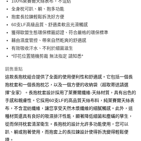
100%萊賽爾天絲表布，不混紡
運送方式
全身枕可趴、躺、抱多功能
宅配(包含郵寄包裹/大型物件運費另計)
抱套長拉鍊輕鬆拆洗好方便
每筆NT$100，滿NT$1,500(含以上)免運費
60支LF高級品質、舒適柔軟且光滑觸感
獲得歐盟生態環保標籤認證、符合嚴格的環保標準
藉由濕度管控、帶來自然乾爽的舒適感
有效吸收汗水、不利於細菌滋生
*印花位置隨機剪裁 無法指定 請知悉*
銷售重點
這款長抱枕組合提供了全面的使用便利性和舒適感。它包括一個長
抱枕套和一個長抱枕芯，以及一個方便的收納袋（超取寄送請選
擇"全家）。長抱枕套設計採用了萊賽爾纖維-天絲材質，具有出色的
手感和親膚性。它採用60支LF的高品質天絲布料，純萊賽爾天絲表
布，不含混紡纖維，讓您享受天然木漿纖維的細膩觸感。此外，這
種材質還具有良好的吸濕排汗性能，顯著降低細菌和塵蟎的孳生，
從而保持枕套清潔衛生。長抱枕的設計允許多功能使用，您可以
趴、躺或抱著使用，而抱套上的長拉鍊設計使得拆洗變得輕鬆便
捷。