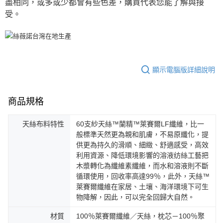
盡相同，或多或少都會有些色差，購買代表您能了解與接
受。
顯示電腦版詳細說明
商品規格
天絲布料特性
60支紗天絲™蘭精™萊賽爾LF纖維，比一
般標準天然更為親和肌膚，不易原纖化，提
供更為持久的滑順、細緻、舒適感受，高效
利用資源、降低環境影響的溶液纺絲工藝把
木漿轉化為纖維素纖維，而水和溶液則不斷
循環使用，回收率高達99％，此外，天絲™
萊賽爾纖維在家居、土壤、海洋環境下可生
物降解，因此，可以完全回歸大自然。
材質
100％萊賽爾纖維／天絲，枕芯－100％聚