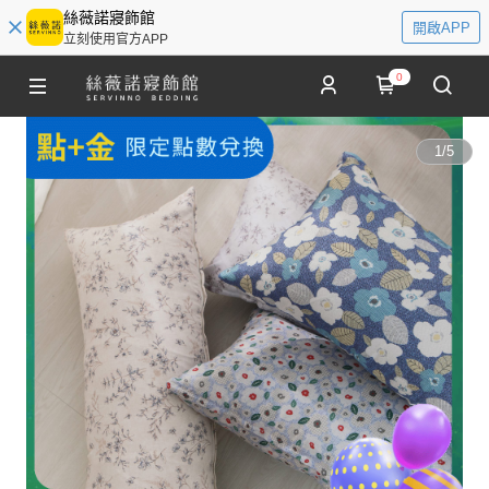
絲薇諾寢飾館
開啟APP
立刻使用官方APP
0
1
/
5