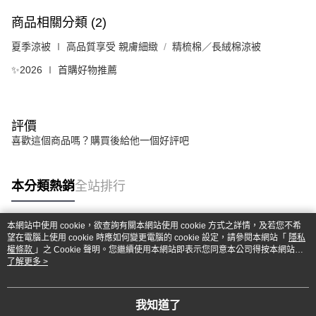
商品相關分類 (2)
夏季涼被 ∣ 高品質享受 親膚細緻
精梳棉／長絨棉涼被
✨2026 ∣ 首購好物推薦
評價
喜歡這個商品嗎？購買後給他一個好評吧
本分類熱銷
全站排行
本網站中使用 cookie，欲查詢有關本網站使用 cookie 方式之詳情，及若您不希
望在電腦上使用 cookie 時應如何變更電腦的 cookie 設定，請參閱本網站「
隱私
熱門標籤
權條款
」之 Cookie 聲明。您繼續使用本網站即表示您同意本公司得按本網站使
用條款之 Cookie 聲明使用 cookie。
了解更多 >
我知道了