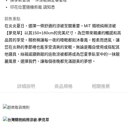
換季新習慣 一件涼被搞定春夏夜
運送方式
印花位置隨機剪裁 請知悉
全家取貨付款
銷售重點
每筆NT$60，滿NT$599(含以上)免運費
在炎炎夏日，選擇一條舒適的涼被至關重要。MIT 精梳純棉涼被
離島-全家取貨付款
【夢見草】以其150×180cm的完美尺寸，為您帶來親膚的觸感和高
每筆NT$60
品質的享受。精梳棉讓每一夜的睡眠都如沐春風，輕柔而透氣，讓
您在炎熱的季節裡也能享受清爽的安眠。無論是獨自使用或搭配其
付款後全家取貨
他寢具，絲薇諾寢飾館的這款涼被都將成為您夏季臥室中的一抹靚
每筆NT$60，滿NT$599(含以上)免運費
麗風景。選擇我們，讓每個夜晚都充滿甜美的夢想。
7-11取貨付款
每筆NT$60
詳細說明
商品規格
相關推薦
離島7-11取貨付款
每筆NT$60
付款後7-11取貨
每筆NT$60
宅配(包含郵寄包裹/大型物件運費另計)