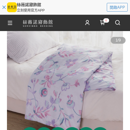
絲薇諾寢飾館
開啟APP
立刻使用官方APP
0
1
/
9