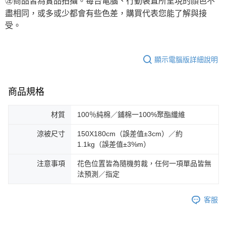
㊟商品皆為實品拍攝。每台電腦、行動裝置所呈現的顏色不
盡相同，或多或少都會有些色差，購買代表您能了解與接
受。
顯示電腦版詳細說明
商品規格
材質
100％純棉／鋪棉一100%聚酯纖維
涼被尺寸
150X180cm（誤差值±3cm）／約
1.1kg（誤差值±3%m）
注意事項
花色位置皆為隨機剪裁，任何一項單品皆無
法預測／指定
客服