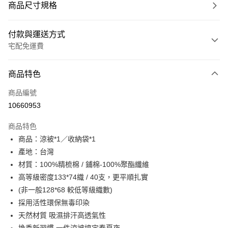
商品尺寸規格
付款與運送方式
宅配免運費
付款方式
商品特色
信用卡一次付款
商品編號
超商取貨付款
10660953
LINE Pay
商品特色
Apple Pay
商品：涼被*1／收納袋*1
產地：台灣
街口支付
材質：100%精梳棉 / 鋪棉-100%聚酯纖維
悠遊付
高等級密度133*74織 / 40支，更平順扎實
(非一般128*68 較低等級織數)
全盈+PAY
採用活性環保無毒印染
ATM付款
天然材質 吸濕排汗高透氣性