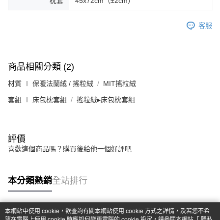
枕套
45x72cm（±2cm）
客服
商品相關分類 (2)
材質 ∣ 保暖法蘭絨 / 搖粒絨
MIT搖粒絨
套組 ∣ 床包枕套組
搖粒絨▸床包枕套組
評價
喜歡這個商品嗎？購買後給他一個好評吧
本分類熱銷
全站排行
本網站中使用 cookie，欲查詢有關本網站使用 cookie 方式之詳情，及若您不希
熱門標籤
望在電腦上使用 cookie 時應如何變更電腦的 cookie 設定，請參閱本網站「
隱私