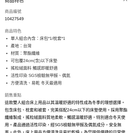
商品特色
信用卡一次付款
商品編號
超商取貨付款
10427549
LINE Pay
商品特色
Apple Pay
單人組合內含：床包*1/枕套*1
產地：台灣
街口支付
材質：聚酯纖維
悠遊付
可包覆24cm(含)以下床墊
搖粒絨面料 觸感即暖舒適
全盈+PAY
活性印染 SGS檢驗無甲醛、偶氮
ATM付款
方便清洗、易乾 冬天最適用
銷售重點
運送方式
這款雙人組合床上用品以其溫暖舒適的特性成為冬季的理想選擇。
全家取貨付款
包含床包、枕套和被套，完美搭配24cm以下的床墊使用。採用聚酯
每筆NT$60，滿NT$599(含以上)免運費
纖維製成，搖粒絨面料質地柔軟，觸感溫暖舒適，特別適合冬天使
離島-全家取貨付款
用。產品通過活性印染，經SGS檢驗無甲醛及偶氮成分，安全無
每筆NT$60
害。此外，床上用品方便清洗且易於乾燥，為您提供便捷的日常使