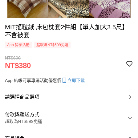
MIT搖粒絨 床包枕套2件組【單人加大3.5尺】
不含被套
App 獨享活動
超取滿NT$599免運
NT$600
NT$380
App 結帳可享專屬活動優惠價
立即下載
請選擇商品選項
付款與運送方式
超取滿NT$599免運
付款方式