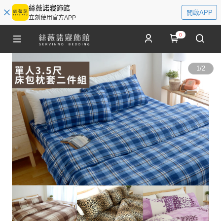
絲薇諾寢飾館
開啟APP
立刻使用官方APP
0
1
/
2