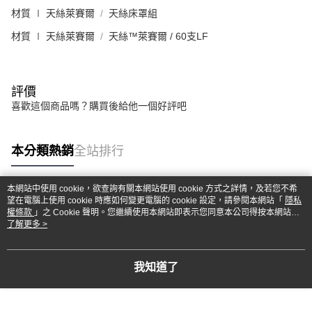
材質 ∣ 天絲萊賽爾
天絲床罩組
材質 ∣ 天絲萊賽爾
天絲™萊賽爾 / 60支LF
評價
喜歡這個商品嗎？購買後給他一個好評吧
本分類熱銷
全站排行
本網站中使用 cookie，欲查詢有關本網站使用 cookie 方式之詳情，及若您不希
望在電腦上使用 cookie 時應如何變更電腦的 cookie 設定，請參閱本網站「
隱私
熱門標籤
權條款
」之 Cookie 聲明。您繼續使用本網站即表示您同意本公司得按本網站使
用條款之 Cookie 聲明使用 cookie。
了解更多 >
我知道了