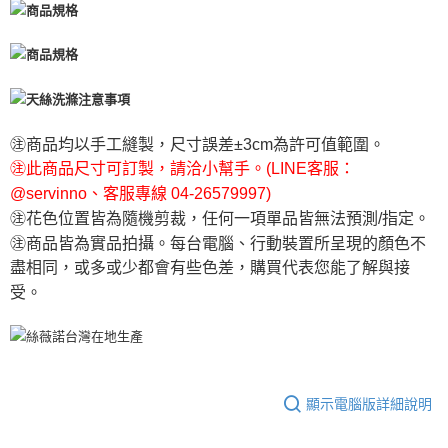
㊟商品均以手工縫製，尺寸誤差±3cm為許可值範圍。
㊟此商品尺寸可訂製，請洽小幫手。(LINE客服：
@servinno、客服專線 04-26579997)
㊟花色位置皆為隨機剪裁，任何一項單品皆無法預測/指定。
㊟商品皆為實品拍攝。每台電腦、行動裝置所呈現的顏色不
盡相同，或多或少都會有些色差，購買代表您能了解與接
受。
顯示電腦版詳細說明