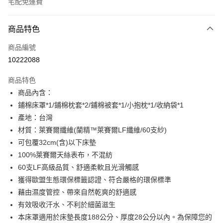
宅配免運費
付款方式
商品特色
信用卡一次付款
商品編號
LINE Pay
10222088
Apple Pay
商品特色
街口支付
商品內含：
鋪棉床罩*1/鋪棉枕套*2/鋪棉被套*1/小抱枕*1/收納袋*1
悠遊付
產地：台灣
全盈+PAY
材質：萊賽爾纖維(蘭精™萊賽爾LF纖維/60支紗)
可包覆32cm(含)以下床墊
ATM付款
100%萊賽爾天絲表布，不混紡
60支LF高級品質、舒適柔軟且光滑觸感
運送方式
獲得歐盟生態環保標籤認證、符合嚴格的環保標準
宅配(包含郵寄包裹/大型物件運費另計)
藉由濕度管控、帶來自然乾爽的舒適感
每筆NT$100，滿NT$1,500(含以上)免運費
有效吸收汗水、不利於細菌滋生
本床罩適用於床墊長度188公分、厚度28公分以內。為保障您的
免運費