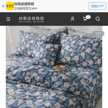
絲薇諾寢飾館
開啟APP
立刻使用官方APP
0
1
/
10