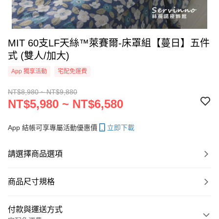
MIT 60支LF天絲™萊賽爾-床罩組【蔓日】五件
式 (雙人/加大)
App 獨享活動
宅配免運費
NT$8,980 ~ NT$9,880
NT$5,980 ~ NT$6,580
App 結帳可享專屬活動優惠價
立即下載
請選擇商品選項
商品尺寸規格
付款與運送方式