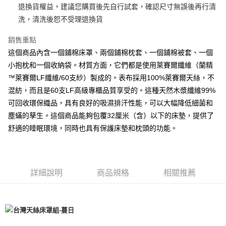
退換貨權益，建議您購買後先自行試套，確認尺寸無誤後再行清
免運費
洗，清洗後恕不受理退換貨
離島配送
銷售重點
每筆NT$125
這個商品內含一個鋪棉床罩、兩個鋪棉枕套、一個鋪棉被套、一個
小抱枕和一個收納袋。材質方面，它們都是使用萊賽爾纖維（蘭精
™萊賽爾LF纖維/60支紗）製成的。表布採用100%萊賽爾天絲，不
混紡，而且是60支LF高級專櫃品質享受的。這種天然木漿纖維99%
可回收環保織品，具有良好的吸濕排汗性能，可以大幅降低細菌和
塵蟎的孳生。這個商品能夠包覆32厘米（含）以下的床墊，提供了
舒適的睡眠環境，同時也具有保護床墊和枕頭的功能。
詳細說明
商品規格
相關推薦