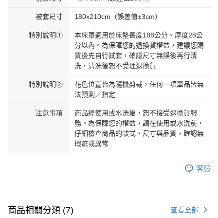
被套尺寸
180x210cm（誤差值±3cm）
特別說明①
本床罩適用於床墊長度188公分、厚度28公
分以內。為保障您的退換貨權益，建議您購
買後先自行試套，確認尺寸無誤後再行清
洗，清洗後恕不受理退換貨
特別說明②
花色位置皆為隨機剪裁，任何一項單品皆無
法預測／指定
注意事項
商品經使用或水洗後，恕不接受退換貨服
務。為保障您的權益，請在使用或水洗前，
仔細檢查商品的款式、尺寸與品質，確認無
瑕疵或異常
客服
商品相關分類 (7)
查看全部