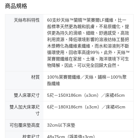
商品規格
天絲布料特性
60支紗天絲™蘭精™萊賽爾LF纖維，比一
般標準天然更為親和肌膚，不易原纖化，提
供更為持久的滑順、細緻、舒適感受，高效
利用資源、降低環境影響的溶液纺絲工藝把
木漿轉化為纖維素纖維，而水和溶液則不斷
循環使用，回收率高達99％，此外，天絲™
萊賽爾纖維在家居、土壤、海洋環境下可生
物降解，因此，可以完全回歸大自然。
材質
100％萊賽爾纖維／天絲，鋪棉－100％聚
酯纖維
雙人床罩尺寸
5尺－150X186cm（±3cm）／床裙45cm
雙人加大床罩尺
6尺－180X186cｍ（±3cm）／床裙45cm
寸
可包覆床墊高度
32cm以下床墊
枕套尺寸
48x75cm（誤差值±3cm）