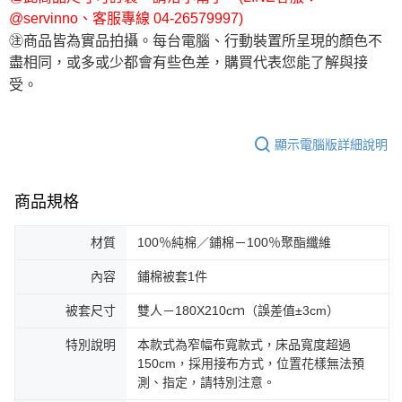
@servinno、客服專線 04-26579997)
㊟商品皆為實品拍攝。每台電腦、行動裝置所呈現的顏色不
盡相同，或多或少都會有些色差，購買代表您能了解與接
受。
顯示電腦版詳細說明
商品規格
材質
100％純棉／鋪棉－100％聚酯纖維
內容
鋪棉被套1件
被套尺寸
雙人－180X210cｍ（誤差值±3cm）
特別說明
本款式為窄幅布寬款式，床品寬度超過
150cm，採用接布方式，位置花樣無法預
測、指定，請特別注意。