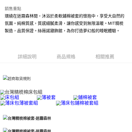
離島-全家取貨付款
銷售重點
每筆NT$60
環繞在迷霧森林間，沐浴於柔軟鋪棉被套的懷抱中，享受大自然的
氛圍。純棉質感，質感細膩柔滑，讓你感受到無限溫暖。MIT精梳
付款後全家取貨
製造，品質保證。絲薇諾寢飾館，為你打造夢幻般的睡眠體驗。
每筆NT$60，滿NT$599(含以上)免運費
7-11取貨付款
每筆NT$60
詳細說明
商品規格
相關推薦
離島7-11取貨付款
每筆NT$60
付款後7-11取貨
每筆NT$60
宅配(包含郵寄包裹/大型物件運費另計)
每筆NT$100，滿NT$1,500(含以上)免運費