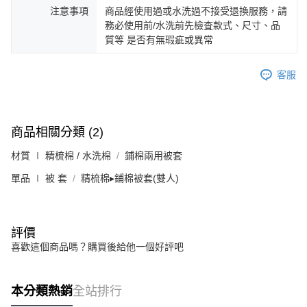
注意事項
商品經使用過或水洗過不接受退換服務，請
務必使用前/水洗前先檢査款式、尺寸、品
質等 是否有無瑕疵或異常
客服
商品相關分類 (2)
材質 ∣ 精梳棉 / 水洗棉
鋪棉兩用被套
單品 ∣ 被 套
精梳棉▸鋪棉被套(雙人)
評價
喜歡這個商品嗎？購買後給他一個好評吧
本分類熱銷
全站排行