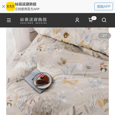
絲薇諾寢飾館
開啟APP
立刻使用官方APP
0
1
/
7