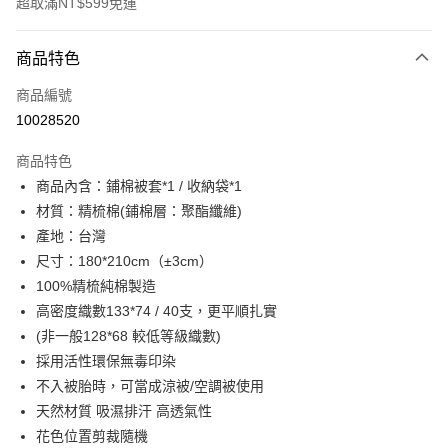
超取滿NT$599免運
付款方式
商品特色
信用卡一次付款
商品編號
超商取貨付款
10028520
LINE Pay
商品特色
Apple Pay
商品內含：鋪棉被套*1 / 收納袋*1
材質：精梳棉(鋪棉層：聚酯纖維)
街口支付
產地：台灣
悠遊付
尺寸：180*210cm（±3cm）
100%精梳純棉製造
全盈+PAY
高密度織數133*74 / 40支，更平順扎實
ATM付款
(非一般128*68 較低等級織數)
採用活性環保無毒印染
運送方式
不入被胎時，可當成涼被/空調被使用
全家取貨付款
天然材質 吸濕排汗 高透氣性
花色位置剪裁隨機
每筆NT$60，滿NT$599(含以上)免運費