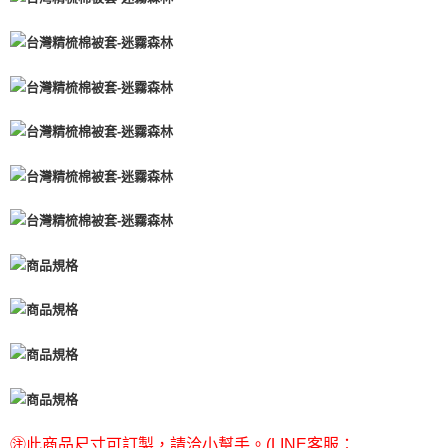
㊟此商品尺寸可訂製，請洽小幫手。(LINE客服：